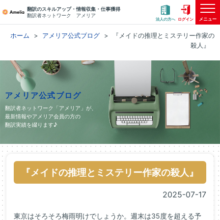
翻訳のスキルアップ・情報収集・仕事獲得
翻訳者ネットワーク アメリア
メニュー
法人の方へ
ログイン
ホーム
アメリア公式ブログ
『メイドの推理とミステリー作家の
殺人』
アメリア公式ブログ
翻訳者ネットワーク「アメリア」が、
最新情報やアメリア会員の方の
翻訳実績を綴ります♪
『メイドの推理とミステリー作家の殺人』
2025-07-17
東京はそろそろ梅雨明けでしょうか。週末は35度を超える予