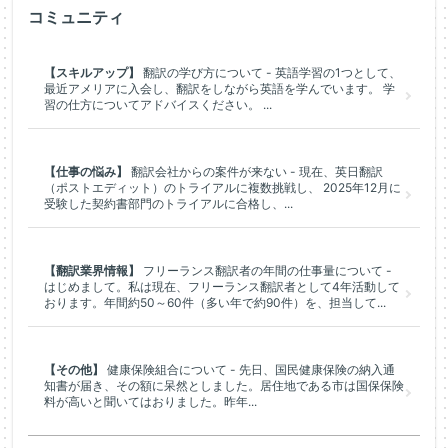
コミュニティ
【スキルアップ】
翻訳の学び方について - 英語学習の1つとして、
最近アメリアに入会し、翻訳をしながら英語を学んでいます。 学
習の仕方についてアドバイスください。 ...
【仕事の悩み】
翻訳会社からの案件が来ない - 現在、英日翻訳
（ポストエディット）のトライアルに複数挑戦し、 2025年12月に
受験した契約書部門のトライアルに合格し、...
【翻訳業界情報】
フリーランス翻訳者の年間の仕事量について -
はじめまして。私は現在、フリーランス翻訳者として4年活動して
おります。年間約50～60件（多い年で約90件）を、担当して...
【その他】
健康保険組合について - 先日、国民健康保険の納入通
知書が届き、その額に呆然としました。居住地である市は国保保険
料が高いと聞いてはおりました。昨年...