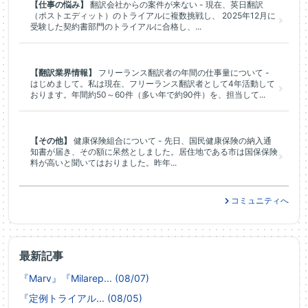
【仕事の悩み】
翻訳会社からの案件が来ない - 現在、英日翻訳
（ポストエディット）のトライアルに複数挑戦し、 2025年12月に
受験した契約書部門のトライアルに合格し、...
【翻訳業界情報】
フリーランス翻訳者の年間の仕事量について -
はじめまして。私は現在、フリーランス翻訳者として4年活動して
おります。年間約50～60件（多い年で約90件）を、担当して...
【その他】
健康保険組合について - 先日、国民健康保険の納入通
知書が届き、その額に呆然としました。居住地である市は国保保険
料が高いと聞いてはおりました。昨年...
コミュニティへ
最新記事
『Marv』『Milarep... (08/07)
『定例トライアル... (08/05)