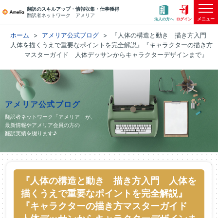
翻訳のスキルアップ・情報収集・仕事獲得
翻訳者ネットワーク アメリア
メニュー
法人の方へ
ログイン
ホーム
アメリア公式ブログ
『人体の構造と動き 描き方入門
人体を描くうえで重要なポイントを完全解説』『キャラクターの描き方
マスターガイド 人体デッサンからキャラクターデザインまで』
アメリア公式ブログ
翻訳者ネットワーク「アメリア」が、
最新情報やアメリア会員の方の
翻訳実績を綴ります♪
『人体の構造と動き 描き方入門 人体を
描くうえで重要なポイントを完全解説』
『キャラクターの描き方マスターガイド