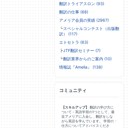
翻訳トライアスロン (93)
翻訳の仕事 (68)
アメリア会員の実績 (2967)
┗
スペシャルコンテスト（出版翻
訳） (117)
エトセトラ (63)
┣
JTF翻訳セミナー (7)
┗
翻訳業界からのご案内 (10)
情報誌『Amelia』 (138)
コミュニティ
【スキルアップ】
翻訳の学び方に
ついて - 英語学習の1つとして、最
近アメリアに入会し、翻訳をしな
がら英語を学んでいます。 学習の
仕方についてアドバイスくださ