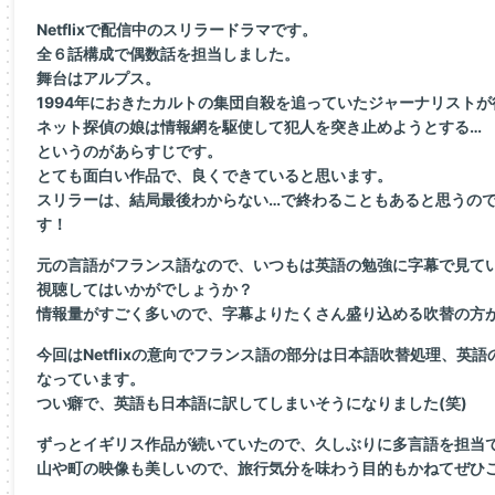
Netflixで配信中のスリラードラマです。
全６話構成で偶数話を担当しました。
舞台はアルプス。
1994年におきたカルトの集団自殺を追っていたジャーナリスト
ネット探偵の娘は情報網を駆使して犯人を突き止めようとする…
というのがあらすじです。
とても面白い作品で、良くできていると思います。
スリラーは、結局最後わからない…で終わることもあると思うの
す！
元の言語がフランス語なので、いつもは英語の勉強に字幕で見て
視聴してはいかがでしょうか？
情報量がすごく多いので、字幕よりたくさん盛り込める吹替の方
今回はNetflixの意向でフランス語の部分は日本語吹替処理、英
なっています。
つい癖で、英語も日本語に訳してしまいそうになりました(笑)
ずっとイギリス作品が続いていたので、久しぶりに多言語を担当
山や町の映像も美しいので、旅行気分を味わう目的もかねてぜひ