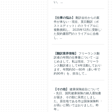
い。 ...
【仕事の悩み】
翻訳会社からの案
件が来ない - 現在、英日翻訳（ポ
ストエディット）のトライアルに
複数挑戦し、 2025年12月に受験し
た契約書部門のトライアルに合格
し、...
【翻訳業界情報】
フリーランス翻
訳者の年間の仕事量について - は
じめまして。私は現在、フリーラ
ンス翻訳者として4年活動しており
ます。年間約50～60件（多い年で
約90件）を、担当して...
【その他】
健康保険組合について
- 先日、国民健康保険の納入通知書
が届き、その額に呆然としまし
た。居住地である市は国保保険料
が高いと聞いてはおりました。昨
年...