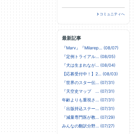
コミュニティへ
最新記事
『Marv』『Milarep... (08/07)
『定例トライアル... (08/05)
『犬は生まれなが... (08/04)
【応募受付中！】2... (08/03)
『世界のスター伝... (07/31)
『天空史マップ ... (07/31)
年齢よりも重視さ... (07/31)
「出版持込ステー... (07/31)
『減量専門医が教... (07/29)
みんなの翻訳分野... (07/27)