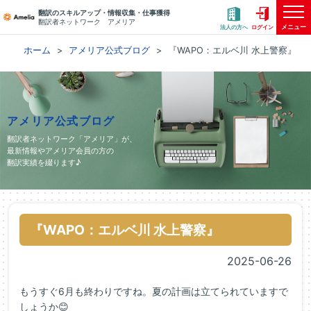
翻訳のスキルアップ・情報収集・仕事獲得
翻訳者ネットワーク アメリア
メニュー
法人の方へ
ログイン
ホーム
アメリア公式ブログ
『WAPO：エルベ川 水上警察』
アメリア公式ブログ
翻訳者ネットワーク「アメリア」が、
最新情報やアメリア会員の方の
翻訳実績を綴ります♪
『WAPO：エルベ川 水上警察』
2025-06-26
もうすぐ6月も終わりですね。夏の計画は立てられていますで
しょうか😊