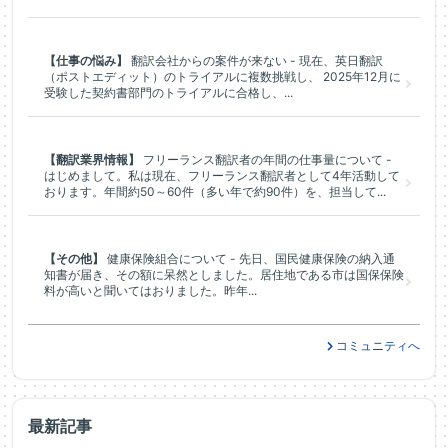
【仕事の悩み】
翻訳会社からの案件が来ない - 現在、英日翻訳
（ポストエディット）のトライアルに複数挑戦し、 2025年12月に
受験した契約書部門のトライアルに合格し、...
【翻訳業界情報】
フリーランス翻訳者の年間の仕事量について -
はじめまして。私は現在、フリーランス翻訳者として4年活動して
おります。年間約50～60件（多い年で約90件）を、担当して...
【その他】
健康保険組合について - 先日、国民健康保険の納入通
知書が届き、その額に呆然としました。居住地である市は国保保険
料が高いと聞いてはおりました。昨年...
コミュニティへ
最新記事