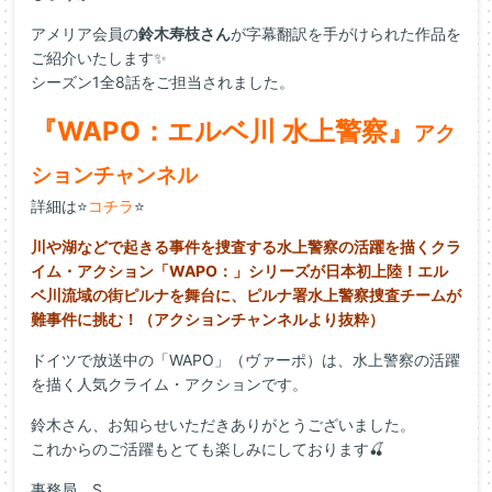
アメリア会員の
鈴木寿枝さん
が字幕翻訳を手がけられた作品を
ご紹介いたします✨
シーズン1全8話をご担当されました。
『WAPO：エルベ川 水上警察』
アク
ションチャンネル
詳細は⭐
コチラ
⭐
川や湖などで起きる事件を捜査する水上警察の活躍を描くクラ
イム・アクション「WAPO：」シリーズが日本初上陸！エル
ベ川流域の街ピルナを舞台に、ピルナ署水上警察捜査チームが
難事件に挑む！（アクションチャンネルより抜粋）
ドイツで放送中の「WAPO」（ヴァーポ）は、水上警察の活躍
を描く人気クライム・アクションです。
鈴木さん、お知らせいただきありがとうございました。
これからのご活躍もとても楽しみにしております🍒
事務局 S