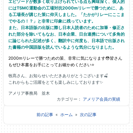
エピソードが数多く取り上げられている点も興味深く、個人的
にはTSMC運動会の工場対抗2000mリレーで勝つために、あ
る工場長が講じた策に仰天しました。「たかがリレーにここま
でやるの！？」と非常に印象に残っています。
また、日本語版の出版に際し日本人読者のために加筆・修正さ
れた部分を除いてもなお、日本企業、日台連携について多角的
に論じられた記述が多く、翻訳中に何度も、日本語で出版され
た書籍の中国語版を読んでいるような気分になりました。
2000mリレーで勝つための策、非常に気になります😳皆さん
もぜひ本書をお手にとってお確かめください⭐
牧髙さん、お知らせいただきありがとうございます🍒
これからもご活躍をとても楽しみにしております✨
アメリア事務局 並木
カテゴリー：
アメリア会員の実績
前の記事
«
ホーム
»
次の記事