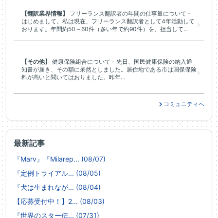
【翻訳業界情報】
フリーランス翻訳者の年間の仕事量について -
はじめまして。私は現在、フリーランス翻訳者として4年活動して
おります。年間約50～60件（多い年で約90件）を、担当して...
【その他】
健康保険組合について - 先日、国民健康保険の納入通
知書が届き、その額に呆然としました。居住地である市は国保保険
料が高いと聞いてはおりました。昨年...
コミュニティへ
最新記事
『Marv』『Milarep... (08/07)
『定例トライアル... (08/05)
『犬は生まれなが... (08/04)
【応募受付中！】2... (08/03)
『世界のスター伝... (07/31)