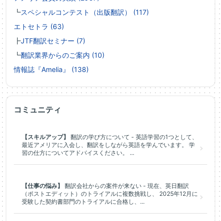
┗
スペシャルコンテスト（出版翻訳） (117)
エトセトラ (63)
┣
JTF翻訳セミナー (7)
┗
翻訳業界からのご案内 (10)
情報誌『Amelia』 (138)
コミュニティ
【スキルアップ】
翻訳の学び方について - 英語学習の1つとして、
最近アメリアに入会し、翻訳をしながら英語を学んでいます。 学
習の仕方についてアドバイスください。 ...
【仕事の悩み】
翻訳会社からの案件が来ない - 現在、英日翻訳
（ポストエディット）のトライアルに複数挑戦し、 2025年12月に
受験した契約書部門のトライアルに合格し、...