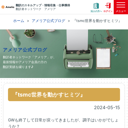
翻訳のスキルアップ・情報収集・仕事獲得
翻訳者ネットワーク アメリア
メニュー
法人の方へ
ログイン
ホーム
アメリア公式ブログ
『tsmc世界を動かすヒミツ』
アメリア公式ブログ
翻訳者ネットワーク「アメリア」が、
最新情報やアメリア会員の方の
翻訳実績を綴ります♪
『tsmc世界を動かすヒミツ』
2024-05-15
GWも終了して日常が戻ってきましたが、調子はいかがでしょ
うか？