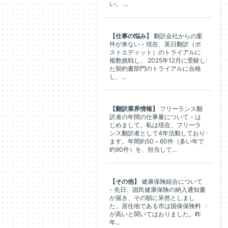
い。 ...
【仕事の悩み】
翻訳会社からの案
件が来ない - 現在、英日翻訳（ポ
ストエディット）のトライアルに
複数挑戦し、 2025年12月に受験し
た契約書部門のトライアルに合格
し、...
【翻訳業界情報】
フリーランス翻
訳者の年間の仕事量について - は
じめまして。私は現在、フリーラ
ンス翻訳者として4年活動しており
ます。年間約50～60件（多い年で
約90件）を、担当して...
【その他】
健康保険組合について
- 先日、国民健康保険の納入通知書
が届き、その額に呆然としまし
た。居住地である市は国保保険料
が高いと聞いてはおりました。昨
年...