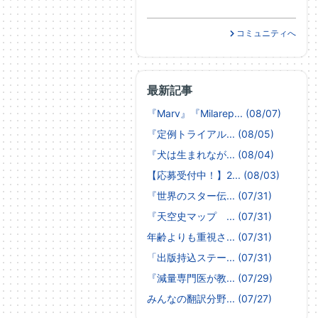
コミュニティへ
最新記事
『Marv』『Milarep... (08/07)
『定例トライアル... (08/05)
『犬は生まれなが... (08/04)
【応募受付中！】2... (08/03)
『世界のスター伝... (07/31)
『天空史マップ ... (07/31)
年齢よりも重視さ... (07/31)
「出版持込ステー... (07/31)
『減量専門医が教... (07/29)
みんなの翻訳分野... (07/27)