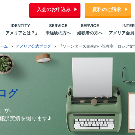
入会のお申込み
資料のご請求
IDENTITY
SERVICE
SERVICE
INTE
「アメリアとは？」
未経験の方へ
経験者の方へ
アメリア会員
ーム
アメリア公式ブログ
『ソーンダーズ先生の小説教室 ロシア文
ログ
」が、
翻訳実績を綴ります♪