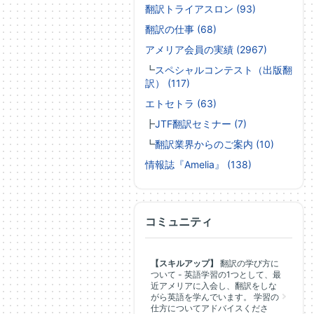
翻訳トライアスロン (93)
翻訳の仕事 (68)
アメリア会員の実績 (2967)
┗
スペシャルコンテスト（出版翻
訳） (117)
エトセトラ (63)
┣
JTF翻訳セミナー (7)
┗
翻訳業界からのご案内 (10)
情報誌『Amelia』 (138)
コミュニティ
【スキルアップ】
翻訳の学び方に
ついて - 英語学習の1つとして、最
近アメリアに入会し、翻訳をしな
がら英語を学んでいます。 学習の
仕方についてアドバイスくださ