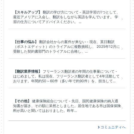
【スキルアップ】
翻訳の学び方について - 英語学習の1つとして、
最近アメリアに入会し、翻訳をしながら英語を学んでいます。 学
習の仕方についてアドバイスください。 ...
【仕事の悩み】
翻訳会社からの案件が来ない - 現在、英日翻訳
（ポストエディット）のトライアルに複数挑戦し、 2025年12月に
受験した契約書部門のトライアルに合格し、...
【翻訳業界情報】
フリーランス翻訳者の年間の仕事量について -
はじめまして。私は現在、フリーランス翻訳者として4年活動して
おります。年間約50～60件（多い年で約90件）を、担当して...
【その他】
健康保険組合について - 先日、国民健康保険の納入通
知書が届き、その額に呆然としました。居住地である市は国保保険
料が高いと聞いてはおりました。昨年...
コミュニティへ