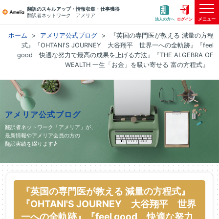
翻訳のスキルアップ・情報収集・仕事獲得
翻訳者ネットワーク アメリア
メニュー
法人の方へ
ログイン
ホーム
アメリア公式ブログ
『英国の専門医が教える 減量の方程
式』『OHTANI'S JOURNEY 大谷翔平 世界一への全軌跡』『feel
good 快適な努力で最高の成果を上げる方法』『THE ALGEBRA OF
WEALTH 一生「お金」を吸い寄せる 富の方程式』
アメリア公式ブログ
翻訳者ネットワーク「アメリア」が、
最新情報やアメリア会員の方の
翻訳実績を綴ります♪
『英国の専門医が教える 減量の方程式』
『OHTANI'S JOURNEY 大谷翔平 世界
一への全軌跡』『feel good 快適な努力