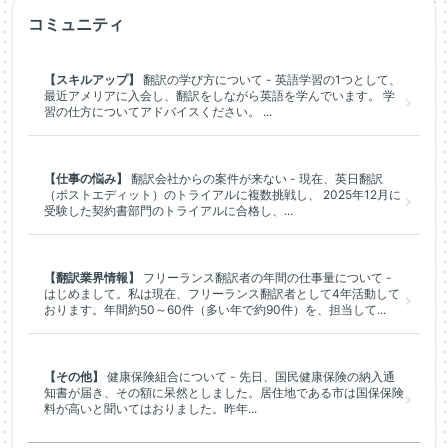
コミュニティ
【スキルアップ】
翻訳の学び方について - 英語学習の1つとして、
最近アメリアに入会し、翻訳をしながら英語を学んでいます。 学
習の仕方についてアドバイスください。 ...
【仕事の悩み】
翻訳会社からの案件が来ない - 現在、英日翻訳
（ポストエディット）のトライアルに複数挑戦し、 2025年12月に
受験した契約書部門のトライアルに合格し、...
【翻訳業界情報】
フリーランス翻訳者の年間の仕事量について -
はじめまして。私は現在、フリーランス翻訳者として4年活動して
おります。年間約50～60件（多い年で約90件）を、担当して...
【その他】
健康保険組合について - 先日、国民健康保険の納入通
知書が届き、その額に呆然としました。居住地である市は国保保険
料が高いと聞いてはおりました。昨年...