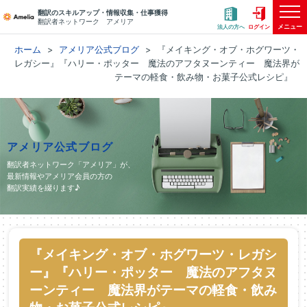
翻訳のスキルアップ・情報収集・仕事獲得
翻訳者ネットワーク アメリア
メニュー
法人の方へ
ログイン
ホーム
アメリア公式ブログ
『メイキング・オブ・ホグワーツ・
レガシー』『ハリー・ポッター 魔法のアフタヌーンティー 魔法界が
テーマの軽食・飲み物・お菓子公式レシピ』
アメリア公式ブログ
翻訳者ネットワーク「アメリア」が、
最新情報やアメリア会員の方の
翻訳実績を綴ります♪
『メイキング・オブ・ホグワーツ・レガシ
ー』『ハリー・ポッター 魔法のアフタヌ
ーンティー 魔法界がテーマの軽食・飲み