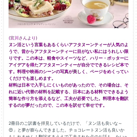
(宮川さんより)
ヌン活という言葉もあるくらいアフタヌーンティーが人
気のよ
うで、
昔からアフタヌーンティーに目がない私にはうれしい限
りです。こ
の本は、軽食やスイーツなど、ハリー・ポッターに
アイデアを得た
アフタヌーンティーが自分でできるレシピ本で
す。
料理や映画のシーンの写真が美しく、ページをめくってい
くだけで
も楽しめます。
材料は日本で入手しにくいものがあったので、その場合は、そ
れに
近い代替の材料を記載する、日本にある材料でできるよう
簡単な作
り方を添えるなど、工夫が必要でした。
料理本を翻訳
するのが夢だったので、この本を訳せて幸せです。
2冊目のご訳書を拝見しているだけで、「ヌン活も良いな～
😍」と夢が膨らんできました。チョコレートヌン活も良いか
もしれません！翻訳するうえで工夫された点のお話も、たいへ