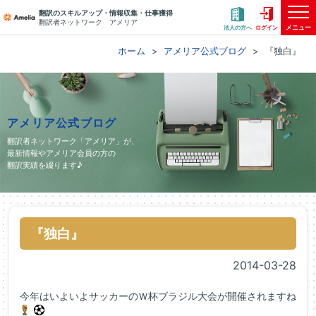
翻訳のスキルアップ・情報収集・仕事獲得
翻訳者ネットワーク アメリア
メニュー
法人の方へ
ログイン
ホーム
アメリア公式ブログ
『独白』
アメリア公式ブログ
翻訳者ネットワーク「アメリア」が、
最新情報やアメリア会員の方の
翻訳実績を綴ります♪
『独白』
2014-03-28
今年はいよいよサッカーのＷ杯ブラジル大会が開催されますね