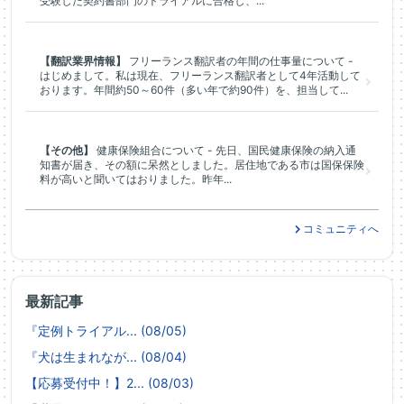
受験した契約書部門のトライアルに合格し、...
【翻訳業界情報】
フリーランス翻訳者の年間の仕事量について -
はじめまして。私は現在、フリーランス翻訳者として4年活動して
おります。年間約50～60件（多い年で約90件）を、担当して...
【その他】
健康保険組合について - 先日、国民健康保険の納入通
知書が届き、その額に呆然としました。居住地である市は国保保険
料が高いと聞いてはおりました。昨年...
コミュニティへ
最新記事
『定例トライアル... (08/05)
『犬は生まれなが... (08/04)
【応募受付中！】2... (08/03)