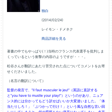
独白
(2014/02/24)
レイモン・ドメネク
商品詳細を見る
著書の中でもやっぱり(！)当時のフランス代表選手を批判しま
くっているという衝撃の内容のようですが・・・。
松谷さんが翻訳にあたり苦労された点についてコメントをお寄
せくださいました。
（名言の翻訳について）
監督の発言で、”Il faut musculer le jeu!”（英語に直訳する
と”you have to mustle your play!”）というのがあり、ニュア
ンス的には分かってもどう訳せばいいか大変迷いました。「体
当たりしろ！」「ぶつかって行け！」という風な自然な言い回
しにしてしまうと、何の変哲もない発言になってしまい、名言