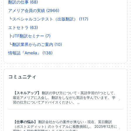
翻訳の仕事 (68)
アメリア会員の実績 (2966)
┗
スペシャルコンテスト（出版翻訳） (117)
エトセトラ (63)
┣
JTF翻訳セミナー (7)
┗
翻訳業界からのご案内 (10)
情報誌『Amelia』 (138)
コミュニティ
【スキルアップ】
翻訳の学び方について - 英語学習の1つとして、
最近アメリアに入会し、翻訳をしながら英語を学んでいます。 学
習の仕方についてアドバイスください。 ...
【仕事の悩み】
翻訳会社からの案件が来ない - 現在、英日翻訳
（ポストエディット）のトライアルに複数挑戦し、 2025年12月に