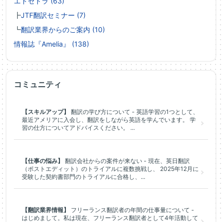
エトセトラ (63)
┣
JTF翻訳セミナー (7)
┗
翻訳業界からのご案内 (10)
情報誌『Amelia』 (138)
コミュニティ
【スキルアップ】
翻訳の学び方について - 英語学習の1つとして、
最近アメリアに入会し、翻訳をしながら英語を学んでいます。 学
習の仕方についてアドバイスください。 ...
【仕事の悩み】
翻訳会社からの案件が来ない - 現在、英日翻訳
（ポストエディット）のトライアルに複数挑戦し、 2025年12月に
受験した契約書部門のトライアルに合格し、...
【翻訳業界情報】
フリーランス翻訳者の年間の仕事量について -
はじめまして。私は現在、フリーランス翻訳者として4年活動して