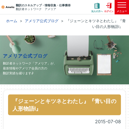
翻訳のスキルアップ・情報収集・仕事獲得
翻訳者ネットワーク アメリア
メニュー
法人の方へ
ログイン
ホーム
アメリア公式ブログ
『ジェーンとキツネとわたし』『青
い目の人形物語Ⅰ』
アメリア公式ブログ
翻訳者ネットワーク「アメリア」が、
最新情報やアメリア会員の方の
翻訳実績を綴ります♪
『ジェーンとキツネとわたし』『青い目の
人形物語Ⅰ』
2015-07-08