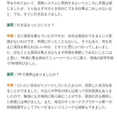
学をやめておいて、受験システムに荷担するというところに矛盾は感
じましたが、とりあえずそのとき自分にできる仕事はこれしかないな
と。でも、すぐに行き詰まりました。
坂田
：行き詰まったというと？
中村
：主に英語を教えていたのですが、自分は英語ができるという実
感がないわけです。外国に行ったこともないし。そうなると、何を支
えに英語を教えればいいのか、とすぐに壁にぶつかってしまいまし
た。少なくとも英語を教えるならまず外国を体験してみないことには
と思い、1年後に塾を辞めてニュージーランドに渡り、現地の語学学校
で1年弱学びました。
坂田
：1年で成果はありましたか？
中村
：だいたい自分がイメージしていたとおりの、充実した生活を送
ることができました。やはり大学生の頃とは違って目的意識もありま
したので、勉強にも主体的に取り組むことができ、英語の方も期待し
た程度には伸びました。また、地元のサッカークラブでチーム唯一の
外国籍選手としてプレーするというユニークな経験もできました。