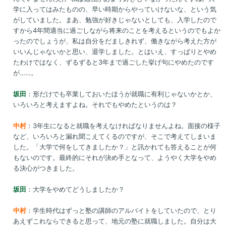
学に入ってはみたものの、早い時期からやっていけないな、という気
がしていました。まあ、勉強が好きじゃないとしても、入学したので
すから4年間適当に過ごしながら将来のことを考えるというのでもよか
ったのでしょうが、私は自分をだましきれず、働きながら考えた方が
いいんじゃないかと思い、退学しました。とはいえ、すっぱりとやめ
たわけではなく、ずるずると3年まで過ごした挙げ句にやめたのです
が……。
坂田
：形だけでも卒業しておいたほうが就職に有利じゃないかとか、
いろいろと考えますよね。それでもやめたというのは？
中村
：3年生になると就職を考えなければなりませんよね。面接の様子
など、いろいろと漏れ聞こえてくるのですが、そこで考えてしまいま
した。「大学で何をしてきましたか？」と訊かれても答えることが何
もないのです。最終的にそれが決め手となって、ようやく大学をやめ
る決心がつきました。
坂田
：大学をやめてどうしましたか？
中村
：学生時代はずっと塾の講師のアルバイトをしていたので、とり
あえずこれならできると思って、地元の塾に就職しました。自分は大