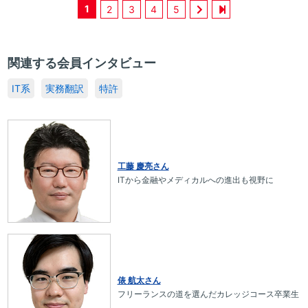
1
2
3
4
5
関連する会員インタビュー
IT系
実務翻訳
特許
工藤 慶亮さん
ITから金融やメディカルへの進出も視野に
俵 航太さん
フリーランスの道を選んだカレッジコース卒業生