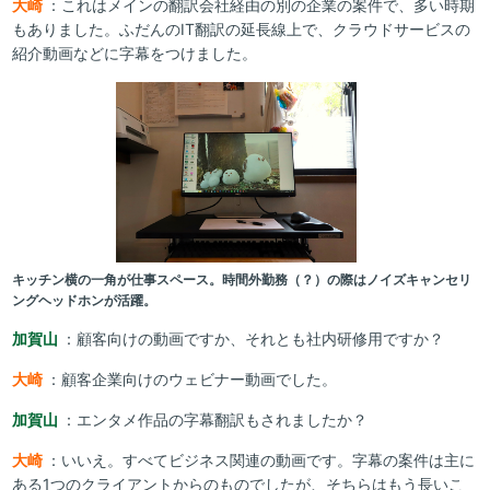
大崎
：これはメインの翻訳会社経由の別の企業の案件で、多い時期
もありました。ふだんのIT翻訳の延長線上で、クラウドサービスの
紹介動画などに字幕をつけました。
キッチン横の一角が仕事スペース。時間外勤務（？）の際はノイズキャンセリ
ングヘッドホンが活躍。
加賀山
：顧客向けの動画ですか、それとも社内研修用ですか？
大崎
：顧客企業向けのウェビナー動画でした。
加賀山
：エンタメ作品の字幕翻訳もされましたか？
大崎
：いいえ。すべてビジネス関連の動画です。字幕の案件は主に
ある1つのクライアントからのものでしたが、そちらはもう長いこ