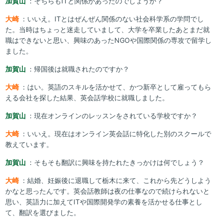
加賀山
：そちらもITと関係があったのでしょうか？
大崎
：いいえ。ITとはぜんぜん関係のない社会科学系の学問でし
た。当時はちょっと迷走していまして、大学を卒業したあとまだ就
職はできないと思い、興味のあったNGOや国際関係の専攻で留学し
ました。
加賀山
：帰国後は就職されたのですか？
大崎
：はい。英語のスキルを活かせて、かつ新卒として雇ってもら
える会社を探した結果、英会話学校に就職しました。
加賀山
：現在オンラインのレッスンをされている学校ですか？
大崎
：いいえ。現在はオンライン英会話に特化した別のスクールで
教えています。
加賀山
：そもそも翻訳に興味を持たれたきっかけは何でしょう？
大崎
：結婚、妊娠後に退職して栃木に来て、これから先どうしよう
かなと思ったんです。英会話教師は夜の仕事なので続けられないと
思い、英語力に加えてITや国際開発学の素養を活かせる仕事とし
て、翻訳を選びました。