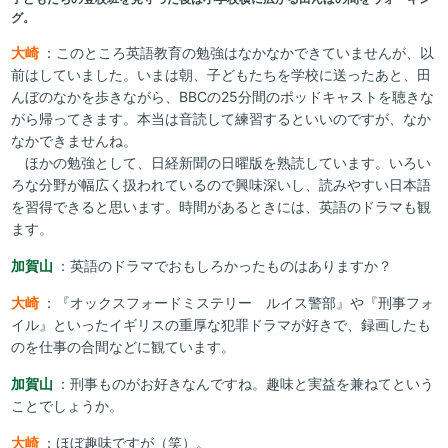
グ。
大崎
：このところ英語教育の勉強はなかなかできていませんが、以
前はしていました。いまは朝、子どもたちを学校に送ったあと、田
んぼのなかを歩きながら、BBCの25分間のポッドキャストを聴きな
がら帰ってきます。本当は音読して練習するといいのですが、なか
なかできませんね。
ほかの勉強として、日経新聞の日曜版を熟読しています。いろい
ろな分野が幅広く扱われているので興味深いし、読みやすい日本語
を習得できると思います。時間があるときには、英語のドラマも観
ます。
加賀山
：英語のドラマでおもしろかったものはありますか？
大崎
：『オックスフォードミステリー ルイス警部』や『刑事フォ
イル』といったイギリスの重厚な犯罪ドラマが好きで、録画したも
のを仕事の合間などに観ています。
加賀山
：刑事ものがお好きなんですね。趣味と実益を兼ねてという
ことでしょうか。
大崎
：ほぼ趣味ですが（笑）。