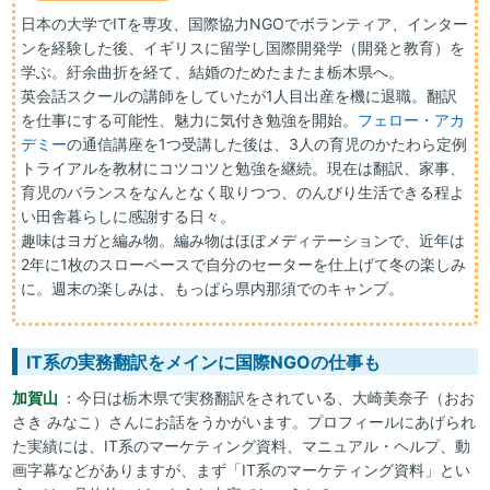
日本の大学でITを専攻、国際協力NGOでボランティア、インター
ンを経験した後、イギリスに留学し国際開発学（開発と教育）を
学ぶ。紆余曲折を経て、結婚のためたまたま栃木県へ。
英会話スクールの講師をしていたが1人目出産を機に退職。翻訳
を仕事にする可能性、魅力に気付き勉強を開始。
フェロー・アカ
デミー
の通信講座を1つ受講した後は、3人の育児のかたわら定例
トライアルを教材にコツコツと勉強を継続。現在は翻訳、家事、
育児のバランスをなんとなく取りつつ、のんびり生活できる程よ
い田舎暮らしに感謝する日々。
趣味はヨガと編み物。編み物はほぼメディテーションで、近年は
2年に1枚のスローペースで自分のセーターを仕上げて冬の楽しみ
に。週末の楽しみは、もっぱら県内那須でのキャンプ。
IT系の実務翻訳をメインに国際NGOの仕事も
加賀山
：今日は栃木県で実務翻訳をされている、大崎美奈子（おお
さき みなこ）さんにお話をうかがいます。プロフィールにあげられ
た実績には、IT系のマーケティング資料、マニュアル・ヘルプ、動
画字幕などがありますが、まず「IT系のマーケティング資料」とい