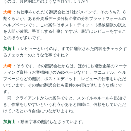
うのは、具体的にどのような内容でしょうか？
大崎
：お仕事をいただく翻訳会社は1社がメインで、そのうち7、8
割くらいが、ある外資系データ分析企業の分析プラットフォームの
ヘルプページです。この案件はポストエディット（機械翻訳の訳文
を人間が確認、手直しする仕事）ですが、最近はレビューをするこ
とのほうが多いです。
加賀山
：レビューというのは、すでに翻訳された内容をチェックす
るチェッカーのような仕事ですね？
大崎
：そうです。その翻訳会社からは、ほかにも複数企業のマーケ
ティング資料（お客様向けのWebページなど）、マニュアル、ヘル
プページなどの翻訳、ポストエディット、レビューの仕事をいただ
いています。その他の翻訳会社も案件の内容は似たような感じで
す。
同一クライアントからの案件ですと、スタイルやルールを熟知で
き、作業をしやすいという利点があると同時に、信頼をしていただ
けているという自信につながりますね。
加賀山
：動画字幕の翻訳もなさっています。