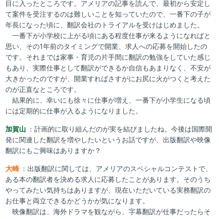
目に入ったところです。アメリアの記事を読んで、最初から安定し
て案件を受注するのは難しいことを知っていたので、一番下の子が
年長になった頃に、翻訳会社のトライアルを受けはじめました。
一番下が小学校に上がる頃にある程度仕事が来るようになればと
思い、その1年前のタイミングで開業、求人への応募を開始したの
です。それまでは家事・育児の片手間に翻訳の勉強をしていた感じ
もあり、実際仕事として翻訳ができるか自信もあまりなく、不安が
大きかったのですが、開業すればさすがにお尻に火がつくと考えた
のが正直なところです。
結果的に、幸いにも徐々に仕事が増え、一番下が小学生になる頃
には定期的に仕事が入るようになりました。
加賀山
：計画的に取り組んだのが実を結びましたね。今後は国際開
発に関連した翻訳を増やしたいというお話ですが、出版翻訳や映像
翻訳にもご興味はありますか？
大崎
：出版翻訳に関しては、アメリアのスペシャルコンテストで、
ある本の翻訳者を決める求人に応募したことがあります。そのうち
やってみたい気持ちはありますが、現在いただいている実務翻訳の
お仕事と両立できるかどうかが気になります。
映像翻訳は、海外ドラマを観ながら、字幕翻訳が仕事だったらそ