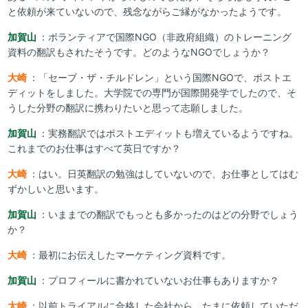
と依頼が来ていないので、残念ながらご縁がなかったようです。
加賀山
：ボランティアで国際NGO（非政府組織）のトレーニング
資料の翻訳もされたそうです。どのようなNGOでしょうか？
大崎
：「セーブ・ザ・チルドレン」という国際NGOで、ポストエ
ディットをしました。大学院での専門が国際開発学でしたので、そ
うした分野の翻訳に携わりたいと思って志願しました。
加賀山
：実務翻訳ではポストエディットも増えているようですね。
これまでのお仕事はすべて英日ですか？
大崎
：はい。日英翻訳の勉強はしていないので、お仕事としてはむ
ずかしいと思います。
加賀山
：いままでの翻訳でもっとも多かったのはどの分野でしょう
か？
大崎
：最初にお伝えしたマーケティング資料です。
加賀山
：プロフィールに書かれていないお仕事もありますか？
大崎
：以前トライアルに合格した会社から、たまに依頼していただ