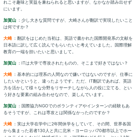
れこそ趣味と実益を兼ねられると思いますが、なかなか踏み出せず
にいます。
加賀山
：少し大きな質問ですが、大崎さんが翻訳で実現したいこと
は何ですか？
大崎
：翻訳をはじめた当初は、英語で書かれた国際開発系の文献を
日本語に訳して広く読んでもらいたいと考えていました。国際理解
教育の一端を担いたいと思いまして。
加賀山
：ITは大学で専攻されたものの、そこまで好きではない？
大崎
：基本的には理系の人間なので嫌いではないのですが、仕事に
したいかというと、違ったようです。ただ、IT翻訳であれば、英語
力を活かして様々な分野をリサーチしながら人の役に立てる、とい
う好きな要素の組み合わせなので、楽しんでいます。
加賀山
：国際協力NGOでのボランティアやインターンの経験もあ
るそうですが、これは専攻とは関係なかったのですか？
大崎
：実は大学在学中に2年間休学をしていて、その間、世界各国
から集まった若者130人と共に北米・ヨーロッパ70都市以上でホー