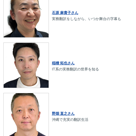
石原 麻貴子さん
実務翻訳をしながら、いつか舞台の字幕も
稲積 拓也さん
IT系の実務翻訳の世界を知る
野畑 直之さん
沖縄で充実の翻訳生活