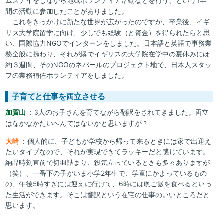
ムステイをしながら地域ボランティア活動などを行う、という1年
間の活動に参加したことがありました。
これをきっかけに新たな世界が広がったのですが、卒業後、イギ
リス大学院留学に向け、少しでも経験（と資金）を得られたらと思
い、国際協力NGOでインターンをしました。日本語と英語で事務業
務全般に携わり、それが縁でイギリスの大学院在学中の夏休みには
約３週間、そのNGOのネパールのプロジェクト地で、日本人スタッ
フの業務補佐ボランティアをしました。
子育てと仕事を両立させる
加賀山
：3人のお子さんを育てながら翻訳をされてきました。両立
はなかなかたいへんではないかと思いますが？
大崎
：個人的に、子どもが学校から帰って来るときには家で出迎え
たいタイプなので、それが実現できてラッキーだと感じています。
納品時刻直前で切羽詰まり、殺気立っているときも多々ありますが
（笑）、一番下の子がいま小学2年生で、学童にかよっているもの
の、午後5時すぎには迎えに行けて、6時には晩ご飯を食べるといっ
た生活ができます。そこは翻訳という在宅の仕事のいいところだと
思います。