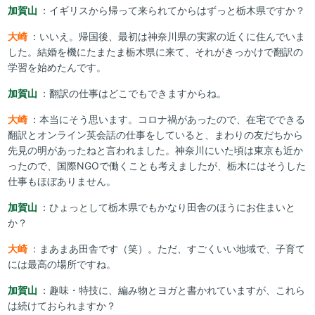
加賀山
：イギリスから帰って来られてからはずっと栃木県ですか？
大崎
：いいえ。帰国後、最初は神奈川県の実家の近くに住んでいま
した。結婚を機にたまたま栃木県に来て、それがきっかけで翻訳の
学習を始めたんです。
加賀山
：翻訳の仕事はどこでもできますからね。
大崎
：本当にそう思います。コロナ禍があったので、在宅でできる
翻訳とオンライン英会話の仕事をしていると、まわりの友だちから
先見の明があったねと言われました。神奈川にいた頃は東京も近か
ったので、国際NGOで働くことも考えましたが、栃木にはそうした
仕事もほぼありません。
加賀山
：ひょっとして栃木県でもかなり田舎のほうにお住まいと
か？
大崎
：まあまあ田舎です（笑）。ただ、すごくいい地域で、子育て
には最高の場所ですね。
加賀山
：趣味・特技に、編み物とヨガと書かれていますが、これら
は続けておられますか？