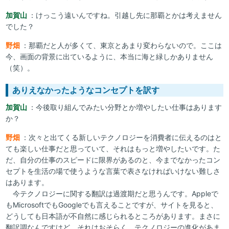
加賀山
：けっこう遠いんですね。引越し先に那覇とかは考えません
でした？
野畑
：那覇だと人が多くて、東京とあまり変わらないので。ここは
今、画面の背景に出ているように、本当に海と緑しかありません
（笑）。
ありえなかったようなコンセプトを訳す
加賀山
：今後取り組んでみたい分野とか増やしたい仕事はあります
か？
野畑
：次々と出てくる新しいテクノロジーを消費者に伝えるのはと
ても楽しい仕事だと思っていて、それはもっと増やしたいです。た
だ、自分の仕事のスピードに限界があるのと、今までなかったコン
セプトを生活の場で使うような言葉で表さなければいけない難しさ
はあります。
今テクノロジーに関する翻訳は過渡期だと思うんです。Appleで
もMicrosoftでもGoogleでも言えることですが、サイトを見ると、
どうしても日本語が不自然に感じられるところがあります。まさに
翻訳調なんですけど、それはおそらく、テクノロジーの進化があま