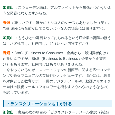
加賀山
：スウェーデン語は、アルファベットから想像がつかないよ
うな発音になりますからね。
野畑
：難しいです。ほかにトルコ人のケースもありました（笑）。
YouTubeにも名前が出てこないような人の場合には困りますね。
加賀山
：もうひとつ毎日やっておられるというIT企業の翻訳のほう
は、お客様向け、社内向け、どういった内容ですか？
野畑
：BtoC（Business to Consumer：企業から一般消費者向け）
が多いんですが、BtoB（Business to Business：企業から企業向
け）もあります。社内向けはあまりありませんね。
今やっているのが、スマートフォンの新商品に関する広告コンテ
ンツや販促マニュアルの英日翻訳とレビューです。ほかには、教員
を対象とした教育サポート用のデジタルツールや、動画クリエイタ
ー向けの販促ツール（フォロワーを増やすノウハウのようなもの）
を訳しています。
トランスクリエーションも手がける
加賀山
：実績の次の項目の「ビジネスレター、メール翻訳（英語⇄