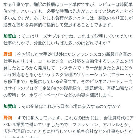
する仕事です。翻訳の報酬はワード単位ですが、レビューは時間単
位です。といっても、必要な時間は先方がここまでと決めることが
多いんですが、あまりにも負荷が多いときには、翻訳のやり直しが
必要な箇所を具体的に指摘して交渉することもできます。
加賀山
：そこはリーズナブルですね。これまで説明していただいた
仕事のなかで、分量的にいちばん多いのはどれですか？
野畑
：今お話した大手2社以外にサンフランシスコの新興IT企業の
仕事もあります。コールセンターの対応を自動化するシステムを開
発したところから発展して、システムでエラーが起きたときにどう
いう対応をとるかというリスク管理のソリューション（アラートか
ら修正まで）を提供している企業です。そのビジネスパートナー向
けサイトのブログ（企業向けの製品紹介、課題解決、基礎知識など
の資料）や、ホワイトペーパーなどの内容を翻訳します。
加賀山
：その企業はこれから日本市場に参入するのですか？
野畑
：すでに参入しています。これらのほかには、会社員時代にア
パレル業界で働いていましたので、ファッション、アパレルとか、
広告代理店にいたときに担当していた航空会社などの仕事をいただ
くこともあります。