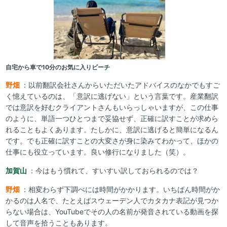
自宅から車で10分のお気に入りビーチ
野畑
：以前翻訳会社さんからいただいたアドバイスのなかでもすご
く憶えているのは、「意訳に逃げない」という言葉です。産業翻訳
では意訳を好むクライアントさんもいらっしゃいますが、この仕事
のように、単語一つひとつまで妥協せず、正確に訳すことが求めら
れることもよくあります。たしかに、意訳に逃げると簡単になるん
です。でも正確に訳すことの大変さが身に染みてわかって、ほかの
仕事にも役立っています。良い修行になりました（笑）。
加賀山
：今はもう慣れて、すいすい訳しておられるのでは？
野畑
：相変わらず下調べには時間がかかります。いちばん時間がか
かるのは人名で、たとえばスウェーデン人でカタカナ表記が見つか
らない場合は、YouTubeでその人の名前が発音されている動画を探
して音声を拾うこともあります。