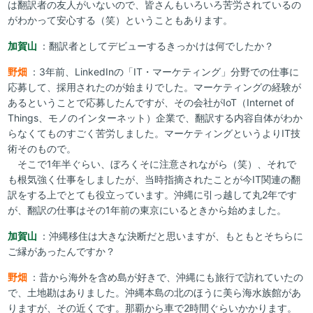
は翻訳者の友人がいないので、皆さんもいろいろ苦労されているの
がわかって安心する（笑）ということもあります。
加賀山
：翻訳者としてデビューするきっかけは何でしたか？
野畑
：3年前、LinkedInの「IT・マーケティング」分野での仕事に
応募して、採用されたのが始まりでした。マーケティングの経験が
あるということで応募したんですが、その会社がIoT（Internet of
Things、モノのインターネット）企業で、翻訳する内容自体がわか
らなくてものすごく苦労しました。マーケティングというよりIT技
術そのもので。
そこで1年半ぐらい、ぼろくそに注意されながら（笑）、それで
も根気強く仕事をしましたが、当時指摘されたことが今IT関連の翻
訳をする上でとても役立っています。沖縄に引っ越して丸2年です
が、翻訳の仕事はその1年前の東京にいるときから始めました。
加賀山
：沖縄移住は大きな決断だと思いますが、もともとそちらに
ご縁があったんですか？
野畑
：昔から海外を含め島が好きで、沖縄にも旅行で訪れていたの
で、土地勘はありました。沖縄本島の北のほうに美ら海水族館があ
りますが、その近くです。那覇から車で2時間ぐらいかかります。