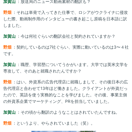
加賀山
：放送局のニュース動画素材の翻訳も？
野畑
：それは単発で入ってきた仕事で、ロシアがウクライナに侵攻
した際、動画制作用のインタビューの書き起こし原稿を日本語に訳
しました。
加賀山
：今は何社ぐらいの翻訳会社と契約されていますか？
野畑
：契約しているのは7社ぐらい、実際に動いているのは3〜４社
です。
加賀山
：職歴、学習歴についてうかがいます。大学では英米文学を
専攻して、そのあと就職されたんですか？
野畑
：はい。外資系の広告代理店に就職しまして、その後日本の広
告代理店と合わせて13年ほど働きました。クライアントが外資だっ
たので、英語を使う実務的なことを学びました。その後、事業主側
の外資系企業でマーケティング、PRを担当していました。
加賀山
：その頃から翻訳のようなことはされていたんですね。
野畑
：というより、やらされていました（笑）。