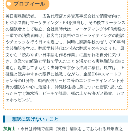
プロフィール
英日実務翻訳者。 広告代理店と外資系事業会社で消費者向け、
ビジネス向けマーケティング・PRを担当し、その後フリーランス
の翻訳者として独立。会社員時代は、マーケティングやPR業務の
一環での消費者向け、顧客向け資料やコピーライティングの翻訳
やチェックを行う日々を過ごし、同時に翻訳学校のゼミで10年間
文芸翻訳を学ぶ。翻訳学校時代に小説の翻訳そのものよりも、原
文から「読みやすい日本語を作る作業」に惹かれる自分に気づ
き、企業での経験と学校で学んだことを活かせる実務翻訳の道に
進む。起業してまもなく夫婦で東京から沖縄に移住。現在は、正
確性と読みやすさの限界に挑戦しながら、企業DXやスマートフ
ォン等のIT分野、動画配信サービス等のエンターテインメント分
野の翻訳を中心に活躍中。沖縄移住後に身についた習慣: 思い立
ったらすぐ海水浴、ビーチで読書、橋の上から海ガメ鑑賞、カフ
ェホッピング。
「意訳に逃げない」こと
加賀山
：今日は沖縄で産業（実務）翻訳をしておられる野畑直之