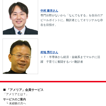
中村 泰洋さん
専門分野がないから「なんでもする」を自分のア
ピールポイントに。翻訳者としてオリジナルな存
在を目指す。
村地 秀行さん
ＩＴ・半導体から経済・金融系までマルチに活
躍 子育てに奮闘するパパ翻訳者
■ 「アメリア」会員サービス
「アメリアとは？」
サービスのご案内
└ 未経験の方へ