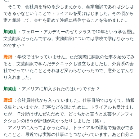
そこで、会社員を辞める少しまえから、産業翻訳であれば少しは
できるかなということでトライアルを受けはじました。その頃から
妻と相談して、会社を辞めて沖縄に移住することを決めました。
加賀山
：フェロー・アカデミーのゼミクラスで10年という学習歴は
文芸翻訳だったんですね。実務翻訳については学校で学ばなかった
のですか？
野畑
：学校ではやっていません。ただ実際に翻訳の仕事を始めてみ
ると、文芸翻訳で学んだテクニックも役立ちましたし、外資系の会
社でやっていたこととそれほど変わらなかったので、意外とすんな
り入れました。
加賀山
：アメリアに加入されたのはいつですか？
野畑
：会社員時代から入っていました。仕事目的ではなくて、情報
収集といいますか、記事などを読むために。トライアルも受けまし
たが、IT分野はぜんぜんだめで、どっちかと言うと文芸やノンフィ
クションのほうが評価が高かったりしました（笑）。
アメリアに入ってよかったのは、トライアルの課題で勉強ができ
たことと、最近では実際の仕事にもつながっています。あと自分に