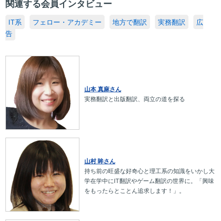
関連する会員インタビュー
IT系
フェロー・アカデミー
地方で翻訳
実務翻訳
広
告
山本 真麻さん
実務翻訳と出版翻訳、両立の道を探る
山村 眸さん
持ち前の旺盛な好奇心と理工系の知識をいかし大
学在学中にIT翻訳やゲーム翻訳の世界に。「興味
をもったらとことん追求します！」。