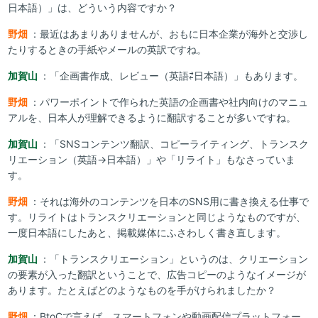
日本語）」は、どういう内容ですか？
野畑
：最近はあまりありませんが、おもに日本企業が海外と交渉し
たりするときの手紙やメールの英訳ですね。
加賀山
：「企画書作成、レビュー（英語⇄日本語）」もあります。
野畑
：パワーポイントで作られた英語の企画書や社内向けのマニュ
アルを、日本人が理解できるように翻訳することが多いですね。
加賀山
：「SNSコンテンツ翻訳、コピーライティング、トランスク
リエーション（英語→日本語）」や「リライト」もなさっていま
す。
野畑
：それは海外のコンテンツを日本のSNS用に書き換える仕事で
す。リライトはトランスクリエーションと同じようなものですが、
一度日本語にしたあと、掲載媒体にふさわしく書き直します。
加賀山
：「トランスクリエーション」というのは、クリエーション
の要素が入った翻訳ということで、広告コピーのようなイメージが
あります。たとえばどのようなものを手がけられましたか？
野畑
：BtoCで言えば、スマートフォンや動画配信プラットフォー