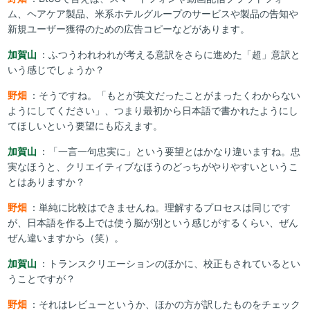
ム、ヘアケア製品、米系ホテルグループのサービスや製品の告知や
新規ユーザー獲得のための広告コピーなどがあります。
加賀山
：ふつうわれわれが考える意訳をさらに進めた「超」意訳と
いう感じでしょうか？
野畑
：そうですね。「もとが英文だったことがまったくわからない
ようにしてください」、つまり最初から日本語で書かれたようにし
てほしいという要望にも応えます。
加賀山
：「一言一句忠実に」という要望とはかなり違いますね。忠
実なほうと、クリエイティブなほうのどっちがやりやすいというこ
とはありますか？
野畑
：単純に比較はできませんね。理解するプロセスは同じです
が、日本語を作る上では使う脳が別という感じがするくらい、ぜん
ぜん違いますから（笑）。
加賀山
：トランスクリエーションのほかに、校正もされているとい
うことですが？
野畑
：それはレビューというか、ほかの方が訳したものをチェック