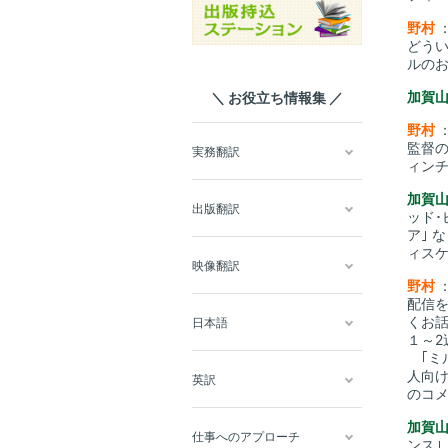
野村
どう
ルの
加賀
＼ お役立ち情報集 ／
野村
監督
実務翻訳
ィン
加賀
出版翻訳
ッド･
ア｣ 
ィス
映像翻訳
野村
配信
くお
日本語
１～2
｢ミル
人向け
英訳
のコ
加賀
仕事へのアプローチ
ンス｣