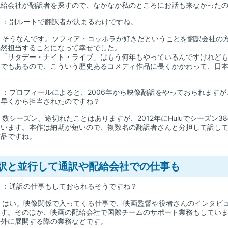
配給会社が翻訳者を探すので、なかなか私のところにお話も来なかった
山
：別ルートで翻訳者が決まるわけですね。
：そうなんです。ソフィア・コッポラが好きだということを翻訳会社の
偶然担当することになって幸せでした。
「サタデー・ナイト・ライブ」はもう何年もやっているんですけれども
きでもあるので、こういう歴史あるコメディ作品に長くかかわって、日
山
：プロフィールによると、2006年から映像翻訳をやっておられます
と早くから担当されたのですね？
：数シーズン、途切れたことはありますが、2012年にHuluでシーズン
ています。本作は納期が短いので、複数名の翻訳者さんと分担して訳し
作品ですね。
訳と並行して通訳や配給会社での仕事も
山
：通訳の仕事もしておられるそうですね？
：はい。映像関係で入ってくる仕事で、映画監督や役者さんのインタビ
ます。そのほか、映画の配給会社で国際チームのサポート業務もしてい
海外に展開する際の業務などです。