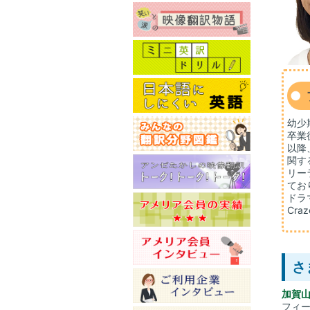
幼少
卒業
以降
関す
リー
てお
ドラ
Cr
さ
加賀
フィ