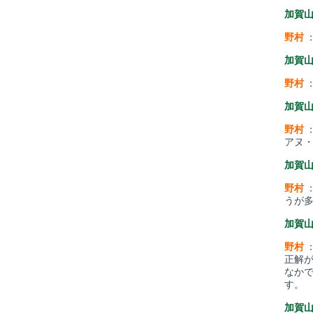
加賀
野村
加賀
野村
加賀
野村
アヌ
加賀
野村
うが
加賀
野村
正解
なか
す。
加賀