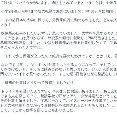
て経歴についてうかがいます。通訳をされているということは、外国生
：小学2年生から中1まで親の転勤で海外にいまして、中1のときに帰国
山
：その後日本の大学に行って、外資系銀行に勤められました。どのあ
しょう？
：映像系の仕事をしたいとずっと思っていました。大学を卒業するとき
が、そのときには見つからず、外資系の銀行に就職して7年間働きました
字幕翻訳の勉強をしました。やはり映像作品を作る仕事がしたくて、字
、そこから入ったんですね。
山
：それで少し目処が立ったので銀行を辞めたわけですか。とはいえ、
：ないです（笑）。少しずつお仕事をもらえるようになって、それでも
切りをつけないと、そっちに踏みこめないと思いまして、いったん辞め
部門でアルバイトが見つかったので、そこで週3日働きながら翻訳をして
山
：最初の仕事はどうやって獲得しましたか？
：トライアルも受けたんですが、そのまえにお話がありました。ある会
ができる人を探していて、翻訳学校で私がヒアリングが得意だというこ
、その仕事を頂きました。字幕じゃなくてボイスオーバーの仕事でした
。もとの依頼主とつながって直接翻訳を依頼されることもありましたし
職して、そこから仕事を頂くこともありました。