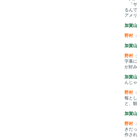
「サ
るんで
アメ
加賀
野村
加賀
野村
字幕
が好
加賀
んじ
野村
報と
と、
加賀
野村
きだっ
作さ