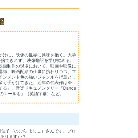
躍
かけに、映像の世界に興味を抱く。大学
を捨てきれず、映像翻訳を学び始める。
映画制作の現場において、映画や映像に
講師、映画配給の仕事に携わりつつ、フ
インメント色の強いジャンルを得意とし
多く手がけてきた。近年の代表作はSF
る』、音楽ドキュメンタリー『Dance
分間のエールを』（英語字幕）など。
佳子（のむら よしこ）さんです。プロ
はありますか？