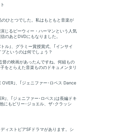
スト
作品のひとつでした。私はもともと音楽が
ス演じるピーウィー・ハーマンという人気
配信のあとDVDにもなりました。
バトル｣、グラミー賞授賞式、｢インサイ
ライブというのは何でしょう？
ン監督の映画があったんですね。何組もの
様子をとらえた音楽もののドキュメンタリ
OVER｣、｢ジェニファー･ロペス Dance
VER｣、｢ジェニファー･ロペス｣は長編ドキ
他にもビリー･ジョエル、ザ･クラッシ
いうディストピアSFドラマがあります。シ