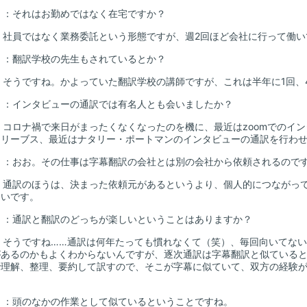
山
：それはお勤めではなく在宅ですか？
：社員ではなく業務委託という形態ですが、週2回ほど会社に行って働い
山
：翻訳学校の先生もされているとか？
：そうですね。かよっていた翻訳学校の講師ですが、これは半年に1回、
山
：インタビューの通訳では有名人とも会いましたか？
：コロナ禍で来日がまったくなくなったのを機に、最近はzoomでのイ
・リーブス、最近はナタリー・ポートマンのインタビューの通訳を行わ
山
：おお。その仕事は字幕翻訳の会社とは別の会社から依頼されるので
：通訳のほうは、決まった依頼元があるというより、個人的につながっ
多いです。
山
：通訳と翻訳のどっちが楽しいということはありますか？
：そうですね……通訳は何年たっても慣れなくて（笑）、毎回向いてな
があるのかもよくわからないんですが、逐次通訳は字幕翻訳と似ている
で理解、整理、要約して訳すので、そこが字幕に似ていて、双方の経験
山
：頭のなかの作業として似ているということですね。