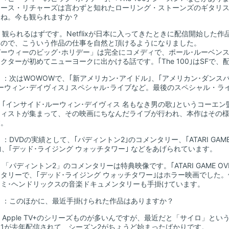
キース・リチャーズは言わずと知れたローリング・ストーンズのギタリ
よね。今も観られますか？
：観られるはずです。Netflixが日本に入ってきたときに配信開始した
なので、こういう作品の仕事を自然と頂けるようになりました。
ーウィーのビッグ･ホリデー」は完全にコメディで、ポール･ルーベン
クターが初めてニューヨークに出かける話です。｢The 100｣はSFで、
山
：次はWOWOWで、｢新アメリカン･アイドル｣、｢アメリカン･ダンス
ーウィン･デイヴィス｣ スペシャル･ライブなど。最後のスペシャル・
：｢インサイド･ルーウィン･デイヴィス 名もなき男の歌｣というコーエ
ティストが集まって、その映画にちなんだライブが行われ、本作はその
す。
山
：DVDの実績として、｢パディントン2｣のコメンタリー、｢ATARI GAME 
in｣、｢デッド･ライジング ウォッチタワー｣ などをあげられています。
：「パディントン2」のコメンタリーは特典映像です。｢ATARI GAME O
タリーで、｢デッド･ライジング ウォッチタワー｣はホラー映画でした。
ジミ･ヘンドリックスの音楽ドキュメンタリーも手掛けています。
山
：このほかに、最近手掛けられた作品はありますか？
：Apple TV+のシリーズものが多いんですが、最近だと「サイロ」と
1が去年配信されて、シーズン2がちょうど始まったばかりです。