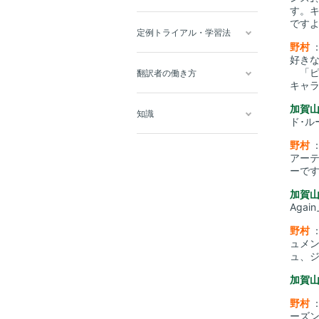
す。
です
定例トライアル・学習法
野村
好き
「ピ
翻訳者の働き方
キャラ
加賀
知識
ド･ル
野村
アー
ーで
加賀
Aga
野村
ュメン
ュ、
加賀
野村
ーズン