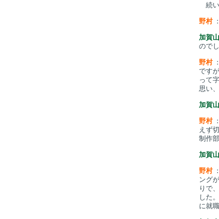
続い
野村
加賀
ので
野村
です
って
思い
加賀
野村
えず
制作
加賀
野村
ング
りで
した
に就