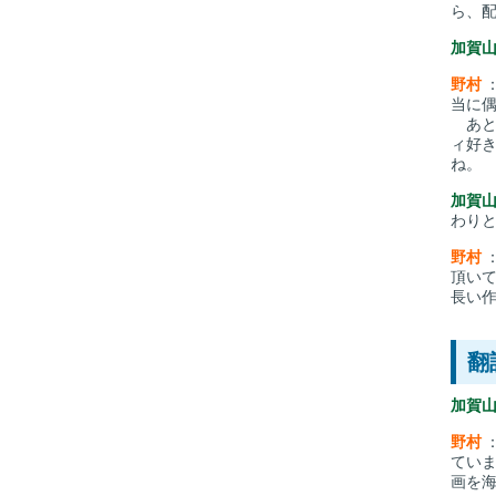
ら、
加賀
野村
当に
あと
ィ好
ね。
加賀
わり
野村
頂い
長い
翻
加賀
野村
てい
画を