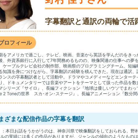
字幕翻訳と通訳の両輪で活
プロフィール
期をアメリカで過ごし、テレビ、映画、音楽から英語を学んだのをきっ
後、外資系銀行に入行して7年間務めるものの、映像関連の仕事への夢
、ケーブルテレビ会社の制作部、映画祭のプログラミングチーム、短編
る知識を身につけながら、字幕翻訳の経験を積んできた。現在は通訳、
ランスの字幕翻訳者として活動中。ドラマやコメディーなどエンターテ
り、ドキュメンタリーでは音楽やアートをテーマとして扱った作品を数
マシリーズ『サイロ』、長編フィクション『地球は優しいウソでまわって
aze 2 Toneの世界 スカ･オン･ステージ』、長編アニメーション『数
まざまな配信作品の字幕を翻訳
山
：本日お話をうかがうのは、神奈川県で映像翻訳をしておられる、野村
ールの実績には多くの作品がありますが、ジャンルの傾向のようなもの