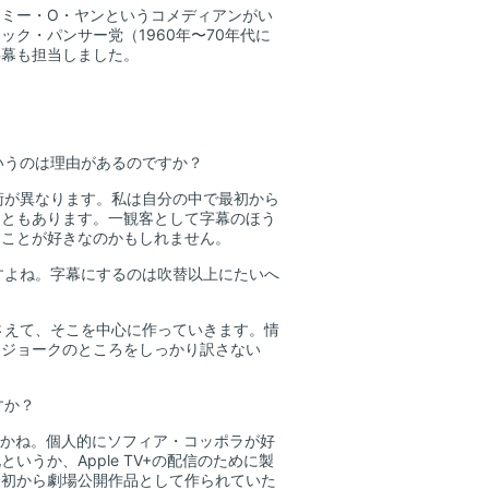
ミー・O・ヤンというコメディアンがい
ク・パンサー党（1960年〜70年代に
字幕も担当しました。
いうのは理由があるのですか？
術が異なります。私は自分の中で最初から
こともあります。一観客として字幕のほう
ることが好きなのかもしれません。
すよね。字幕にするのは吹替以上にたいへ
さえて、そこを中心に作っていきます。情
。ジョークのところをしっかり訳さない
すか？
すかね。個人的にソフィア・コッポラが好
うか、Apple TV+の配信のために製
最初から劇場公開作品として作られていた