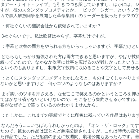
タデー・ナイト・ライブ」も引きつづき訳していますし、ほかには、ジ
すが、彼のスタンダップコメディとか、「ビッグ・シガー」というブラッ
リカで黒人解放闘争を展開した革命集団）のリーダーを扱ったドラマの
山
：何社ぐらいの翻訳会社から依頼されていますか？
：3社ぐらいです。私は吹替はやらず、字幕だけですが。
山
：字幕と吹替の両方をやられる方もいらっしゃいますが、字幕だけと
：どちらもしっかり勉強された方は両方できると思いますが、やはり技
に絞っていたので、なかなか吹替に仕事を広げるのが難しかったという
みというのもありますし、制限文字数内に収めることや文字として見せ
山
：とくにスタンダップコメディとかになると、ものすごくしゃべりま
ゃないかと思いますけど、何かコツのようなものはありますか？
：まず笑いのツボを押さえる。なぜここで笑えるのかというところを押
してはかなり省かないといけないので、そこをどう集約させるかですね
観客がなぜそこで笑っているのかわかりませんから。
山
：たしかに。これまでの実績でとくに印象に残っている作品はありま
：なんだろう……いちばんうれしかったのは、「オン・ザ・ロック」で
たので。彼女の作品はほとんど劇場公開されますが、これは時代の変化とい
れた作品でした。ただ配信のまえに数週間、劇場公開もあったんです。