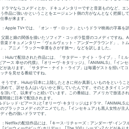
：ドラマならコメディとか、ドキュメンタリーですと音楽ものなど、エ
いう作品に強いかということをエージェント側の方がなんとなく把握し
お仕事が来ます。
山
：Apple TV+では、「オン・ザ・ロック」というドラマ映画の字幕を
：父親と娘の関係を描いたソフィア・コッポラ監督のコメディですね。App
の音楽ドキュメンタリー「ヴェルヴェット・アンダーグラウンド」、ト
チ」、アニメ「ラック〜幸運をさがす旅〜」などを訳しました。
山
：Huluで配信された作品には、「サタデー・ナイト・ライブ」、｢ミル
ピアース 幸せの代償｣、｢オリーヴ･キタリッジ｣、｢ANIMALS｣、｢イン
などがあります。「サタデー・ナイト・ライブ」は毎週ゲストを招いてコ
ケッチを見せる番組ですね。
：そうです。Huluが日本に上陸したときに何か真新しいものをというこ
を決めて、訳せる人はいないかと探していたんです。そのときタイミン
話を頂いて、以来ずっと続いています。この番組は、アメリカで放送さ
週間後に日本で配信されます。
ドレッド･ピアース｣と｢オリーヴ･キタリッジ｣はドラマ、｢ANIMALS｣
のブラックコメディのアニメでした。｢インセキュア｣も黒人女性が主
メディ色の強いドラマです。
山
：Netflixの配信作品には、｢キース･リチャーズ：アンダー･ザ･インフ
、｢ピーウィーのビッグ･ホリデー｣、｢The 100｣ シーズン7 などがあり