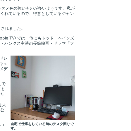
ンタメ色の強いものが多いようです。私が
てくれているので、得意としているジャン
訳されました。
le TV+では、他にもトッド・ヘインズ
ム・ハンクス主演の長編映画・ドラマ「フ
ドレ
セキュ
メデ
とで
グよ
れた
は大
人公
自宅で仕事をしている時のデスク回りで
ルエ
す。
ま