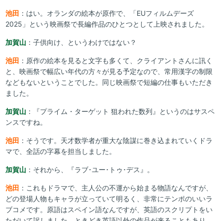
池田
：はい。オランダの絵本が原作で、「EUフィルムデーズ
2025」という映画祭で長編作品のひとつとして上映されました。
加賀山
：子供向け、というわけではない？
池田
：原作の絵本を見ると文字も多くて、クライアントさんに訊く
と、映画祭で幅広い年代の方々が見る予定なので、常用漢字の制限
などもないということでした。同じ映画祭で短編の仕事もいただき
ました。
加賀山
：『プライム・ターゲット 狙われた数列』というのはサスペ
ンスですね。
池田
：そうです。天才数学者が重大な陰謀に巻き込まれていくドラ
マで、全話の字幕を担当しました。
加賀山
：それから、『ラブ･ユー･トゥ･デス』。
池田
：これもドラマで、主人公の不運から始まる物語なんですが、
どの登場人物もキャラが立っていて明るく、非常にテンポのいいラ
ブコメです。原語はスペイン語なんですが、英語のスクリプトをい
ただいて訳しました。ときどき英語以外の作品が来ることもあり、