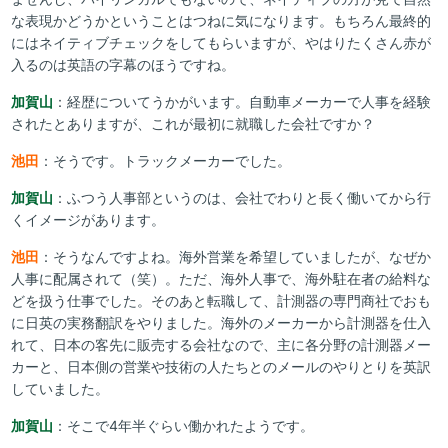
な表現かどうかということはつねに気になります。もちろん最終的
にはネイティブチェックをしてもらいますが、やはりたくさん赤が
入るのは英語の字幕のほうですね。
加賀山
：経歴についてうかがいます。自動車メーカーで人事を経験
されたとありますが、これが最初に就職した会社ですか？
池田
：そうです。トラックメーカーでした。
加賀山
：ふつう人事部というのは、会社でわりと長く働いてから行
くイメージがあります。
池田
：そうなんですよね。海外営業を希望していましたが、なぜか
人事に配属されて（笑）。ただ、海外人事で、海外駐在者の給料な
どを扱う仕事でした。そのあと転職して、計測器の専門商社でおも
に日英の実務翻訳をやりました。海外のメーカーから計測器を仕入
れて、日本の客先に販売する会社なので、主に各分野の計測器メー
カーと、日本側の営業や技術の人たちとのメールのやりとりを英訳
していました。
加賀山
：そこで4年半ぐらい働かれたようです。