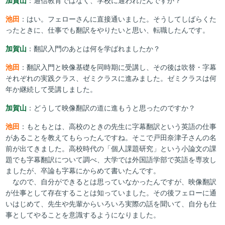
加賀山
：通信教育ではなく、学校に通われたんですか？
池田
：はい。フェローさんに直接通いました。そうしてしばらくた
ったときに、仕事でも翻訳をやりたいと思い、転職したんです。
加賀山
：翻訳入門のあとは何を学ばれましたか？
池田
：翻訳入門と映像基礎を同時期に受講し、その後は吹替・字幕
それぞれの実践クラス、ゼミクラスに進みました。ゼミクラスは何
年か継続して受講しました。
加賀山
：どうして映像翻訳の道に進もうと思ったのですか？
池田
：もともとは、高校のときの先生に字幕翻訳という英語の仕事
があることを教えてもらったんですね。そこで戸田奈津子さんの名
前が出てきました。高校時代の「個人課題研究」という小論文の課
題でも字幕翻訳について調べ、大学では外国語学部で英語を専攻し
ましたが、卒論も字幕にからめて書いたんです。
なので、自分ができるとは思っていなかったんですが、映像翻訳
が仕事として存在することは知っていました。その後フェローに通
いはじめて、先生や先輩からいろいろ実際の話を聞いて、自分も仕
事としてやることを意識するようになりました。