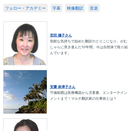
フェロー・アカデミー
字幕
映像翻訳
音楽
宮田 攝子さん
気軽な気持ちで始めた翻訳のとりこになり、がむ
しゃらに突き進んだ10年間。今は自然体で取り組
んでいます。
安齋 奈津子さん
守備範囲は医療機器から児童書、エンターテイン
メントまで！マルチ翻訳家の仕事術とは？