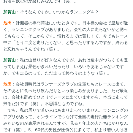
お酒を飲むのが楽しみなんです（笑）。
加賀山
：そうなんですか。いつからランニングを？
池田
：計測器の専門商社にいたときです。日本橋の会社で皇居が近
く、ランニングクラブがありました。会社の人に走らないかと誘っ
てもらって、そこからです。慣れるまでは苦しくて、今でもレース
中に「もう二度と走りたくない」と思ったりするんですが、終わる
と忘れちゃうんですね（笑）。
加賀山
：私は山登りが好きなんですが、あれは途中がつらくても登
ってしまえば景色がきれいだったり、いろいろあるじゃないです
か。でも走るのって、ただ走って終わりのような（笑）。
池田
：会社員時代はランナーズクラブの先輩たちとレースに出て、
そのあとに食べたり飲んだりという楽しみがありました。ただ最近
は、会社も辞めてひとりでレースに出ていますから、本当に走って
帰るだけです（笑）。不思議なものですね。
でも、私の周りで若い人はあまり走っていません。ランニングの
アプリがあって、オンラインでつなげて全国の走行距離ランキング
みたいなのが表示されるんですが、見ると年上の人たちばかりなん
です（笑）。5、60代の男性が圧倒的に多くて、私より若い人はほ