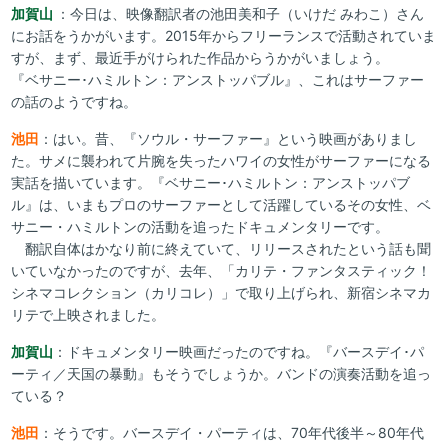
加賀山
：今日は、映像翻訳者の池田美和子（いけだ みわこ）さん
にお話をうかがいます。2015年からフリーランスで活動されていま
すが、まず、最近手がけられた作品からうかがいましょう。
『ベサニー･ハミルトン：アンストッパブル』、これはサーファー
の話のようですね。
池田
：はい。昔、『ソウル・サーファー』という映画がありまし
た。サメに襲われて片腕を失ったハワイの女性がサーファーになる
実話を描いています。『ベサニー･ハミルトン：アンストッパブ
ル』は、いまもプロのサーファーとして活躍しているその女性、ベ
サニー・ハミルトンの活動を追ったドキュメンタリーです。
翻訳自体はかなり前に終えていて、リリースされたという話も聞
いていなかったのですが、去年、「カリテ・ファンタスティック！
シネマコレクション（カリコレ）」で取り上げられ、新宿シネマカ
リテで上映されました。
加賀山
：ドキュメンタリー映画だったのですね。『バースデイ･パ
ーティ／天国の暴動』もそうでしょうか。バンドの演奏活動を追っ
ている？
池田
：そうです。バースデイ・パーティは、70年代後半～80年代