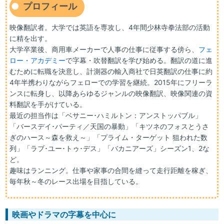
プロフィール
映像翻訳者。大学では英語を専攻し、4年間少林寺拳法部の活動
に精を出す。
大学卒業後、商用車メーカーで人事の仕事に従事する傍ら、
フェ
ロー・アカデミー
で字幕・吹替翻訳を学び始める。翻訳の道に進
むために転職を決意し、計測器の輸入商社で日英翻訳の仕事に約
4年半携わりながらフェローでの学習を継続。2015年にフリーラ
ンスに転身し、以降あらゆるジャンルの映像翻訳、映像関連の資
料翻訳を手がけている。
最近の担当作は「ベサニー･ハミルトン：アンストッパブル」
「バースデイ･パーティ／天国の暴動」「キツネのフォスとうさ
ぎのハース～森を救え～」「プライム・ターゲット 狙われた数
列」「ラブ･ユー･トゥ･デス」「バカニアーズ」シーズン1、2な
ど。
趣味はランニング。仕事や家事の合間を縫って走行距離を稼ぎ、
毎年秋～冬のレース出場を目指している。
映画やドラマの字幕を中心に