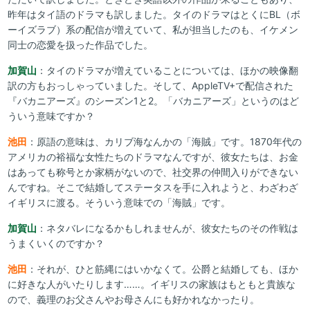
昨年はタイ語のドラマも訳しました。タイのドラマはとくにBL（ボ
ーイズラブ）系の配信が増えていて、私が担当したのも、イケメン
同士の恋愛を扱った作品でした。
加賀山
：タイのドラマが増えていることについては、ほかの映像翻
訳の方もおっしゃっていました。そして、AppleTV+で配信された
『バカニアーズ』のシーズン1と2。「バカニアーズ」というのはど
ういう意味ですか？
池田
：原語の意味は、カリブ海なんかの「海賊」です。1870年代の
アメリカの裕福な女性たちのドラマなんですが、彼女たちは、お金
はあっても称号とか家柄がないので、社交界の仲間入りができない
んですね。そこで結婚してステータスを手に入れようと、わざわざ
イギリスに渡る。そういう意味での「海賊」です。
加賀山
：ネタバレになるかもしれませんが、彼女たちのその作戦は
うまくいくのですか？
池田
：それが、ひと筋縄にはいかなくて。公爵と結婚しても、ほか
に好きな人がいたりします……。イギリスの家族はもともと貴族な
ので、義理のお父さんやお母さんにも好かれなかったり。