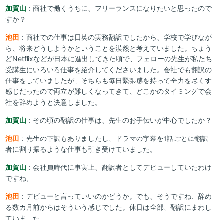
加賀山
：商社で働くうちに、フリーランスになりたいと思ったので
すか？
池田
：商社での仕事は日英の実務翻訳でしたから、学校で学びなが
ら、将来どうしようかということを漠然と考えていました。ちょう
どNetflixなどが日本に進出してきた頃で、フェローの先生が私たち
受講生にいろいろ仕事を紹介してくださいました。会社でも翻訳の
仕事をしていましたが、そちらも毎日緊張感を持って全力を尽くす
感じだったので両立が難しくなってきて、どこかのタイミングで会
社を辞めようと決意しました。
加賀山
：その頃の翻訳の仕事は、先生のお手伝いが中心でしたか？
池田
：先生の下訳もありましたし、ドラマの字幕を1話ごとに翻訳
者に割り振るような仕事も引き受けていました。
加賀山
：会社員時代に事実上、翻訳者としてデビューしていたわけ
ですね。
池田
：デビューと言っていいのかどうか。でも、そうですね、辞め
る数カ月前からはそういう感じでした。休日は全部、翻訳にまわし
ていました。