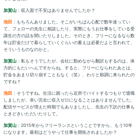
加賀山
：収入面で不安はありませんでしたか？
池田
：もちろんありました。そこがいちばん心配で数年迷ってい
て、フェローの先生に相談したり、実際にもうお仕事をしている受
講生の方の話を聞いたりしました。そのとき、フリーになるなら数
年は貯金だけで暮らしていくぐらいの蓄えは必要だよと言われて、
そういうものなのかと。
加賀山
：私もそうでしたが、会社に勤めながら翻訳もするのは、体
力的にもたいへんですからね。すると、フリーになられたあとは、
貯金をあまり切り崩すこともなく（笑）、わりと順調に来られたの
ですね？
池田
：そうですね。生活に困ったら近所でバイトするつもりで退職
しましたが、幸い完全に収入ゼロになることはありませんでした。
配信サービスが増えた時期でもありましたし、先生の下訳の仕事も
ときどきいただいたりして。
加賀山
：2015年からフリーランスということですから、もう10年
になります。最初はどうやって仕事を開拓されましたか？