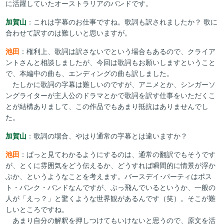
に活躍していたオーストラリアのバンドです。
加賀山
：これは字幕のお仕事ですね。歌詞も訳されましたか？ 歌に
合わせて訳すのは難しいと思いますが。
池田
：権利上、歌詞は訳さないでという場合もあるので、クライア
ントさんと相談しましたが、今回は歌詞もお願いしますということ
で、本編中の曲も、エンディングの曲も訳しました。
たしかに歌詞の字幕は難しいのですが、アニメとか、シンガーソ
ングライターが主人公のドラマとかで歌詞を訳す仕事をいただくこ
とが結構ありまして、この作品でもあまり抵抗はありませんでし
た。
加賀山
：歌詞の場合、やはり通常の字幕とは違いますか？
池田
：ぱっと見てわかるようにするのは、通常の翻訳でもそうです
が、とくに雰囲気をどう伝えるか、どうすれば瞬間的に情景が浮か
ぶか、というようなことを考えます。バースデイ･パーティはポス
ト・パンク・バンドなんですが、ぶっ飛んでいるというか、一般の
人が「えっ？」と驚くような世界観があるんです（笑）。そこが難
しいところですね。
あまり自分の解釈を押しつけてもいけないと思うので、原文を活