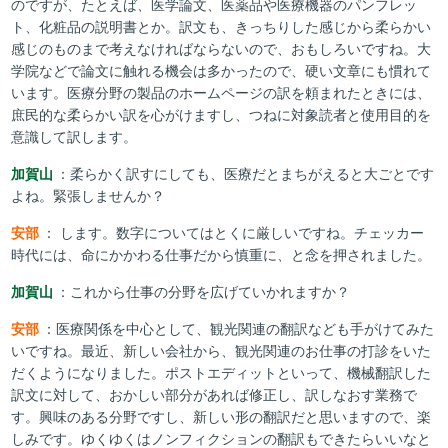
のですが、たとえば、医学論文、医薬品や医療機器のパンフレッ
ト、化粧品の説明書とか。訳文も、きっちりした感じから柔らかい
感じのものまで考えなければならないので、おもしろいですね。大
学院などで論文に触れる機会は多かったので、硬い文章にも慣れて
います。医療分野の製品のホームページの訳を頼まれたときには、
庶民的な柔らかい訳を心がけますし、つねに対象読者と使用目的を
意識して訳します。
加賀山
：柔らかく訳すにしても、医療だとまちがえると大ごとです
よね。緊張しませんか？
安部
： します。数字についてはとくに厳しいですね。チェッカー
時代には、命にかかわる仕事だから慎重に、と念を押されました。
加賀山
：これから仕事の分野を広げていかれますか？
安部
：医療関係を中心として、観光関連の翻訳なども手がけてみた
いですね。最近、新しい会社から、観光関連のお仕事の打診をいた
だくようになりました。ポストエディットといって、機械翻訳した
訳文に対して、おかしい部分があれば修正し、訳しなおす業務で
す。興味のある分野ですし、新しい形の翻訳だと思いますので、楽
しみです。ゆくゆくはノンフィクションの翻訳もできたらいいなと