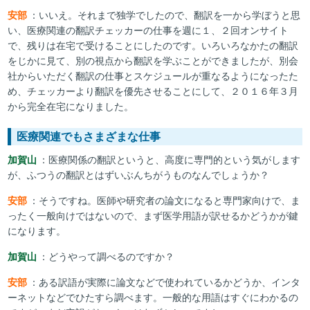
安部
：いいえ。それまで独学でしたので、翻訳を一から学ぼうと思
い、医療関連の翻訳チェッカーの仕事を週に１、２回オンサイト
で、残りは在宅で受けることにしたのです。いろいろなかたの翻訳
をじかに見て、別の視点から翻訳を学ぶことができましたが、別会
社からいただく翻訳の仕事とスケジュールが重なるようになったた
め、チェッカーより翻訳を優先させることにして、２０１６年３月
から完全在宅になりました。
医療関連でもさまざまな仕事
加賀山
：医療関係の翻訳というと、高度に専門的という気がします
が、ふつうの翻訳とはずいぶんちがうものなんでしょうか？
安部
：そうですね。医師や研究者の論文になると専門家向けで、ま
ったく一般向けではないので、まず医学用語が訳せるかどうかが鍵
になります。
加賀山
：どうやって調べるのですか？
安部
：ある訳語が実際に論文などで使われているかどうか、インタ
ーネットなどでひたすら調べます。一般的な用語はすぐにわかるの