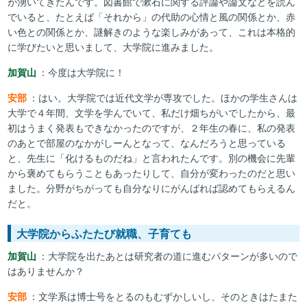
が湧いてきたんです。図書館で漱石に関する評論や論文などを読ん
でいると、たとえば「それから」の代助の心情と風の関係とか、赤
い色との関係とか、謎解きのような楽しみがあって、これは本格的
に学びたいと思いまして、大学院に進みました。
加賀山
：今度は大学院に！
安部
：はい。大学院では近代文学が専攻でした。ほかの学生さんは
大学で４年間、文学を学んでいて、私だけ畑ちがいでしたから、最
初はうまく発表もできなかったのですが、２年生の春に、私の発表
のあとで部屋のなかがしーんとなって、なんだろうと思っている
と、先生に「化けるものだね」と言われたんです。別の機会に先輩
から褒めてもらうこともあったりして、自分が変わったのだと思い
ました。分野がちがっても自分なりにがんばれば認めてもらえるん
だと。
大学院からふたたび就職、子育ても
加賀山
：大学院を出たあとは研究者の道に進むパターンが多いので
はありませんか？
安部
：文学系は博士号をとるのもむずかしいし、そのときはたまた