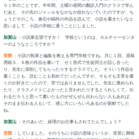
０１年のことです。半年間、土曜の昼間の翻訳入門のクラスで学ん
だあと、その先のジャンルをなかなか絞れないでいたのですが、ち
ょうどそのころ、漱石や鷗外の作品を読んで、小説を書きたいなと
思いまして、小説の学校に通うことにしました。
加賀山
：小説家志望ですか！ 学校というのは、カルチャーセンタ
ーのようなところですか？
安部
：小説の執筆と編集を教える専門学校ですね。月に１回、原稿
用紙５、６枚の作品を書いて、ゼミ形式で生徒同士が話し合った
り、先生に添削してもらったりするクラスでした。そういう作品を
書くことも、読むことも初めてだったんですが、そもそも文章を書
くのが好きだったので、苦ではありませんでした。先生に褒められ
たり、クラスメイトによかったと言われたりするとうれしくて。伝
わるだろうと思って書いたものがぜんぜん伝わらない人もあれば、
そのまま伝わる人もいて、感じ方にいろいろあるのが新鮮でした
ね。
加賀山
：そのあいだ、経理のお仕事もされてたんでしょう？
安部
：していました。そのうちに小説の意味というか、背景に興味