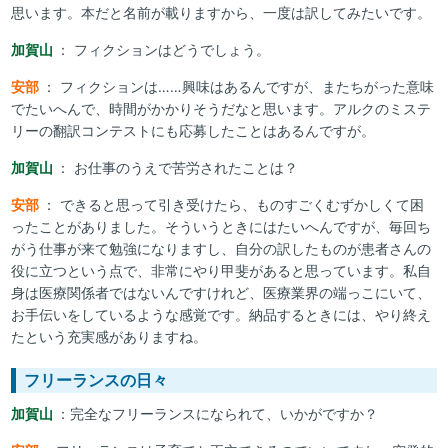
思います。本だと名前が載りますから、一度は訳してみたいです。
加賀山
： フィクションはどうでしょう。
安部
： フィクションは……興味はあるんですが、またちがった意味
でたいへんで、時間がかかりそうだなと思います。アルクのミステ
リーの翻訳コンテストにも応募したことはあるんですが。
加賀山
： お仕事のうえで苦労されたことは？
安部
： できると思って引き受けたら、ものすごくむずかしくて困
ったことがありました。そういうときにはたいへんですが、毎回ち
がう仕事が来て勉強になりますし、自分の訳したものが患者さんの
役に立つという点で、非常にやり甲斐があると思っています。私自
身は医療関係者ではないんですけれど、医療業界の端っこにいて、
お手伝いをしているような感覚です。納品するときには、やり終え
たという充実感がありますね。
フリーランスの日々
加賀山
：完全なフリーランスになられて、いかがですか？