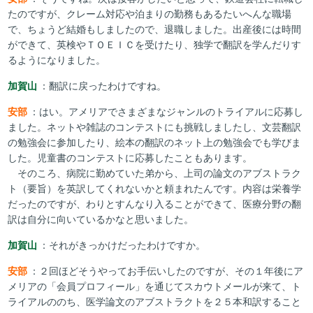
たのですが、クレーム対応や泊まりの勤務もあるたいへんな職場
で、ちょうど結婚もしましたので、退職しました。出産後には時間
ができて、英検やＴＯＥＩＣを受けたり、独学で翻訳を学んだりす
るようになりました。
加賀山
：翻訳に戻ったわけですね。
安部
：はい。アメリアでさまざまなジャンルのトライアルに応募し
ました。ネットや雑誌のコンテストにも挑戦しましたし、文芸翻訳
の勉強会に参加したり、絵本の翻訳のネット上の勉強会でも学びま
した。児童書のコンテストに応募したこともあります。
そのころ、病院に勤めていた弟から、上司の論文のアブストラク
ト（要旨）を英訳してくれないかと頼まれたんです。内容は栄養学
だったのですが、わりとすんなり入ることができて、医療分野の翻
訳は自分に向いているかなと思いました。
加賀山
：それがきっかけだったわけですか。
安部
：２回ほどそうやってお手伝いしたのですが、その１年後にア
メリアの「会員プロフィール」を通じてスカウトメールが来て、ト
ライアルののち、医学論文のアブストラクトを２５本和訳すること