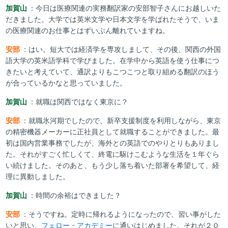
加賀山
：今日は医療関連の実務翻訳家の安部智子さんにお越しいた
だきました。大学では英米文学や日本文学を学ばれたそうで、いま
の医療関連のお仕事とはずいぶん離れていますね。
安部
：はい。短大では経済学を専攻しまして、その後、関西の外国
語大学の英米語学科で学びました。在学中から英語を使う仕事につ
きたいと考えていて、通訳よりもこつこつと取り組める翻訳のほう
が合っているかなと思っていました。
加賀山
：就職は関西ではなく東京に？
安部
：就職氷河期でしたので、新卒支援制度を利用しながら、東京
の精密機器メーカーに正社員として就職することができました。最
初は国内営業事務でしたが、海外との英語でのやりとりもありまし
た。それがすごく忙しくて、終電に駆けこむような生活を１年ぐら
い続けました。そのあと、もう少し落ち着いた部署を希望して、経
理に異動しました。
加賀山
：時間の余裕はできました？
安部
：そうですね。定時に帰れるようになったので、習い事がした
いと思い、
フェロー・アカデミー
に通いはじめました。それが２０