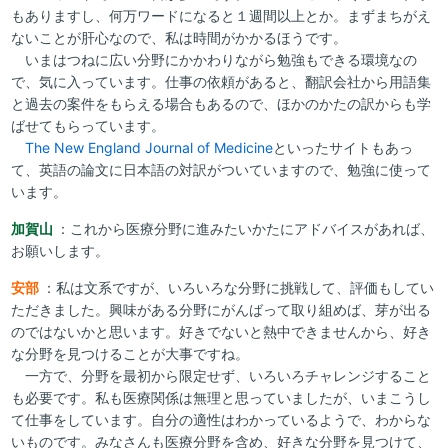
もありますし、何万ワードになると１週間以上とか。まずまちがえ
ないことが肝心なので、私は時間がかかるほうです。
いまはつねに広い分野にかかわりながら勉強もできる環境なの
で、気に入っています。仕事の依頼があると、翻訳会社から用語集
と過去の案件をもらえる場合もあるので、ほかのかたの訳からも学
ばせてもらっています。
The New England Journal of Medicine
といったサイトもあっ
て、英語の論文に日本語の対訳がついていますので、勉強に使って
います。
加賀山
：これから医療分野に進みたいかたにアドバイスがあれば、
お願いします。
安部
：私は文系ですが、いろいろな分野に挑戦して、評価もしてい
ただきました。興味がある分野にがんばって取り組めば、芽が出る
のではないかと思います。好きでないと熱中できませんから、好き
な分野を見つけることが大事ですね。
一方で、分野を最初から限定せず、いろいろチャレンジすること
も必要です。私も医療関係は無理と思っていましたが、いまこうし
て仕事をしています。自分の適性はわかっているようで、わからな
いものです。みなさんも医療分野を含め、好きな分野を見つけて、