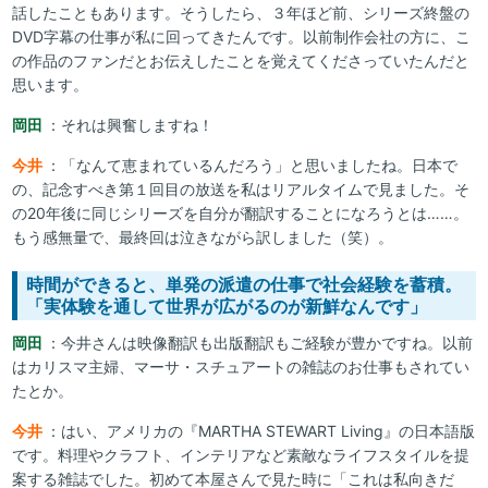
話したこともあります。そうしたら、３年ほど前、シリーズ終盤の
DVD字幕の仕事が私に回ってきたんです。以前制作会社の方に、こ
の作品のファンだとお伝えしたことを覚えてくださっていたんだと
思います。
岡田
：それは興奮しますね！
今井
：「なんて恵まれているんだろう」と思いましたね。日本で
の、記念すべき第１回目の放送を私はリアルタイムで見ました。そ
の20年後に同じシリーズを自分が翻訳することになろうとは……。
もう感無量で、最終回は泣きながら訳しました（笑）。
時間ができると、単発の派遣の仕事で社会経験を蓄積。
「実体験を通して世界が広がるのが新鮮なんです」
岡田
：今井さんは映像翻訳も出版翻訳もご経験が豊かですね。以前
はカリスマ主婦、マーサ・スチュアートの雑誌のお仕事もされてい
たとか。
今井
：はい、アメリカの『MARTHA STEWART Living』の日本語版
です。料理やクラフト、インテリアなど素敵なライフスタイルを提
案する雑誌でした。初めて本屋さんで見た時に「これは私向きだ