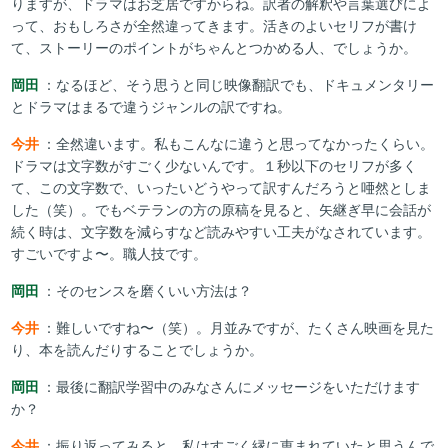
りますが、ドラマはお芝居ですからね。訳者の解釈や言葉選びによ
って、おもしろさが全然違ってきます。活きのよいセリフが書け
て、ストーリーのポイントがちゃんとつかめる人、でしょうか。
岡田
：なるほど、そう思うと同じ映像翻訳でも、ドキュメンタリー
とドラマはまるで違うジャンルの訳ですね。
今井
：全然違います。私もこんなに違うと思ってなかったくらい。
ドラマは文字数がすごく少ないんです。１秒以下のセリフが多く
て、この文字数で、いったいどうやって訳すんだろうと唖然としま
した（笑）。でもベテランの方の原稿を見ると、矢継ぎ早に会話が
続く時は、文字数を減らすなど読みやすい工夫がなされています。
すごいですよ〜。職人技です。
岡田
：そのセンスを磨くいい方法は？
今井
：難しいですね〜（笑）。月並みですが、たくさん映画を見た
り、本を読んだりすることでしょうか。
岡田
：最後に翻訳学習中のみなさんにメッセージをいただけます
か？
今井
：振り返ってみると、私はすごく縁に恵まれていたと思うんで