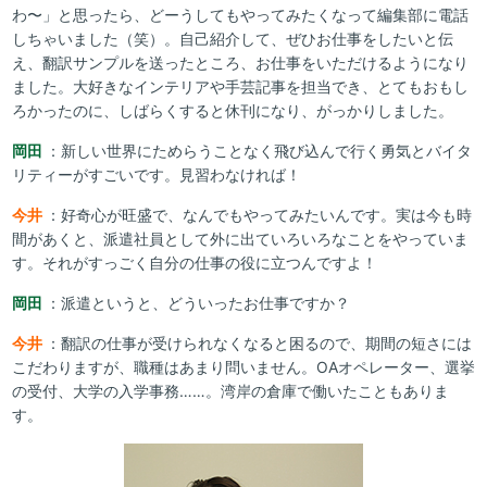
わ〜」と思ったら、どーうしてもやってみたくなって編集部に電話
しちゃいました（笑）。自己紹介して、ぜひお仕事をしたいと伝
え、翻訳サンプルを送ったところ、お仕事をいただけるようになり
ました。大好きなインテリアや手芸記事を担当でき、とてもおもし
ろかったのに、しばらくすると休刊になり、がっかりしました。
岡田
：新しい世界にためらうことなく飛び込んで行く勇気とバイタ
リティーがすごいです。見習わなければ！
今井
：好奇心が旺盛で、なんでもやってみたいんです。実は今も時
間があくと、派遣社員として外に出ていろいろなことをやっていま
す。それがすっごく自分の仕事の役に立つんですよ！
岡田
：派遣というと、どういったお仕事ですか？
今井
：翻訳の仕事が受けられなくなると困るので、期間の短さには
こだわりますが、職種はあまり問いません。OAオペレーター、選挙
の受付、大学の入学事務……。湾岸の倉庫で働いたこともありま
す。