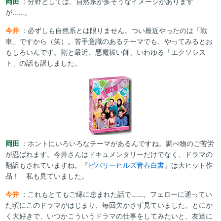
岡田
：分野としては、自然系が多そうなイメージがあります
が……。
今井
：必ずしも自然系とは限りません。つい最近やったのは「戦
車」ですから（笑）。苦手意識のあるテーマでも、やってみるとお
もしろいんです。割と最近、悪魔祓い師、いわゆる「エクソシス
ト」の話も訳しました。
岡田
：ホントにいろいろなテーマがあるんですね。調べ物のご苦労
が忍ばれます。今井さんはドキュメンタリーだけでなく、ドラマの
翻訳もされていますね。『
ビバリーヒルズ青春白書
』は大ヒット作
品！ 私も見ていました。
今井
：これもとてもご縁に恵まれた話で……。フェローに通ってい
た頃にこのドラマがはじまり、毎回欠かさず見ていました。とにか
く大好きで、いつかこういうドラマの仕事をしてみたいと、友達に