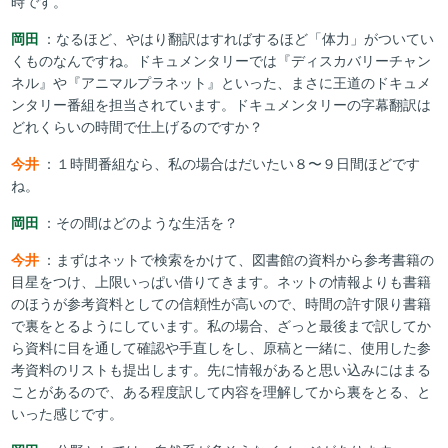
時です。
岡田
：なるほど、やはり翻訳はすればするほど「体力」がついてい
くものなんですね。ドキュメンタリーでは『ディスカバリーチャン
ネル』や『アニマルプラネット』といった、まさに王道のドキュメ
ンタリー番組を担当されています。ドキュメンタリーの字幕翻訳は
どれくらいの時間で仕上げるのですか？
今井
：１時間番組なら、私の場合はだいたい８〜９日間ほどです
ね。
岡田
：その間はどのような生活を？
今井
：まずはネットで検索をかけて、図書館の資料から参考書籍の
目星をつけ、上限いっぱい借りてきます。ネットの情報よりも書籍
のほうが参考資料としての信頼性が高いので、時間の許す限り書籍
で裏をとるようにしています。私の場合、ざっと最後まで訳してか
ら資料に目を通して確認や手直しをし、原稿と一緒に、使用した参
考資料のリストも提出します。先に情報があると思い込みにはまる
ことがあるので、ある程度訳して内容を理解してから裏をとる、と
いった感じです。