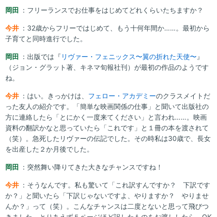
岡田
：フリーランスでお仕事をはじめてどれくらいたちますか？
今井
：32歳からフリーではじめて、もう十何年間か……。最初から
子育てと同時進行でした。
岡田
：出版では『
リヴァー・フェニックス〜翼の折れた天使〜
』
（ジョン・グラット著、キネマ旬報社刊）が最初の作品のようです
ね。
今井
：はい。きっかけは、
フェロー・アカデミー
のクラスメイトだ
った友人の紹介です。「簡単な映画関係の仕事」と聞いて出版社の
方に連絡したら「とにかく一度来てください」と言われ……。映画
資料の翻訳かなと思っていたら「これです」と１冊の本を渡されて
（笑）。急死したリヴァーの伝記でした。その時私は30歳で、長女
を出産した２か月後でした。
岡田
：突然舞い降りてきた大きなチャンスですね！
今井
：そうなんです。私も驚いて「これ訳すんですか？ 下訳です
か？」と聞いたら「下訳じゃないですよ、やりますか？ やりませ
んか？」って（笑）。こんなチャンスは二度とないと思って飛びつ
きました。とりあえず５ページほど訳したものをお渡ししたら、OK