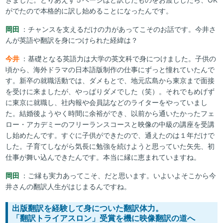
がでたので本格的に訳し始めることになったんです。
岡田
：チャンスを支えるだけの力があってこそのお話です。今井さ
んが英語や翻訳を身につけられた経緯は？
今井
：基礎となる英語力は大学の英文科で身につけました。子供の
頃から、海外ドラマの日本語版制作の仕事にずっと憧れていたんで
す。新卒の就職活動では、ダメもとで、地元広島から東京まで面接
を受けに来ましたが、やっぱりダメでした（笑）。それでもめげず
に東京に就職し、社内報や会員誌などのライターをやっていまし
た。結婚後ようやく時間に余裕ができ、以前から通いたかったフェ
ロー・アカデミーのフリーランスコースと映像の中級の講座を受講
し始めたんです。すぐに子供ができたので、通えたのは１年だけで
した。子育てしながら気長に勉強を続けようと思っていた矢先、初
仕事が舞い込んできたんです。本当に縁に恵まれていますね。
岡田
：ご縁も実力あってこそ、だと思います。いよいよそこから今
井さんの翻訳人生がはじまるんですね。
出版翻訳を経験して身についた翻訳体力。
「翻訳トライアスロン」受賞を機に映像翻訳の道へ