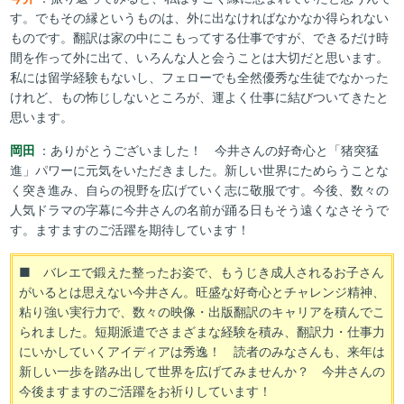
す。でもその縁というものは、外に出なければなかなか得られない
ものです。翻訳は家の中にこもってする仕事ですが、できるだけ時
間を作って外に出て、いろんな人と会うことは大切だと思います。
私には留学経験もないし、フェローでも全然優秀な生徒でなかった
けれど、もの怖じしないところが、運よく仕事に結びついてきたと
思います。
岡田
：ありがとうございました！ 今井さんの好奇心と「猪突猛
進」パワーに元気をいただきました。新しい世界にためらうことな
く突き進み、自らの視野を広げていく志に敬服です。今後、数々の
人気ドラマの字幕に今井さんの名前が踊る日もそう遠くなさそうで
す。ますますのご活躍を期待しています！
■ バレエで鍛えた整ったお姿で、もうじき成人されるお子さん
がいるとは思えない今井さん。旺盛な好奇心とチャレンジ精神、
粘り強い実行力で、数々の映像・出版翻訳のキャリアを積んでこ
られました。短期派遣でさまざまな経験を積み、翻訳力・仕事力
にいかしていくアイディアは秀逸！ 読者のみなさんも、来年は
新しい一歩を踏み出して世界を広げてみませんか？ 今井さんの
今後ますますのご活躍をお祈りしています！