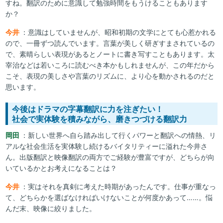
すね。翻訳のために意識して勉強時間をもうけることもあります
か？
今井
：意識はしていませんが、昭和初期の文学にとても心惹かれる
ので、一冊ずつ読んでいます。言葉が美しく研ぎすまされているの
で、素晴らしい表現があるとノートに書き写すこともあります。太
宰治などは若いころに読むべき本かもしれませんが、この年だから
こそ、表現の美しさや言葉のリズムに、より心を動かされるのだと
思います。
今後はドラマの字幕翻訳に力を注ぎたい！
社会で実体験を積みながら、磨きつづける翻訳力
岡田
：新しい世界へ自ら踏み出して行くパワーと翻訳への情熱、リ
アルな社会生活を実体験し続けるバイタリティーに溢れた今井さ
ん。出版翻訳と映像翻訳の両方でご経験が豊富ですが、どちらが向
いているかとお考えになることは？
今井
：実はそれを真剣に考えた時期があったんです。仕事が重なっ
て、どちらかを選ばなければいけないことが何度かあって……。悩
んだ末、映像に絞りました。