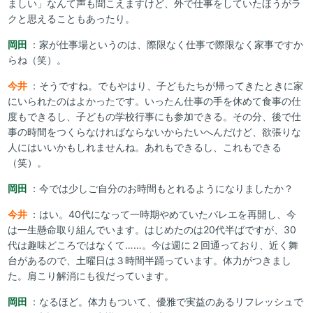
ましい」なんて声も聞こえますけど、外で仕事をしていたほうがラ
クと思えることもあったり。
岡田
：家が仕事場というのは、際限なく仕事で際限なく家事ですか
らね（笑）。
今井
：そうですね。でもやはり、子どもたちが帰ってきたときに家
にいられたのはよかったです。いったん仕事の手を休めて食事の仕
度もできるし、子どもの学校行事にも参加できる。その分、後で仕
事の時間をつくらなければならないからたいへんだけど、欲張りな
人にはいいかもしれませんね。あれもできるし、これもできる
（笑）。
岡田
：今では少しご自分のお時間もとれるようになりましたか？
今井
：はい。40代になって一時期やめていたバレエを再開し、今
は一生懸命取り組んでいます。はじめたのは20代半ばですが、30
代は趣味どころではなくて……。今は週に２回通っており、近く舞
台があるので、土曜日は３時間半踊っています。体力がつきまし
た。肩こり解消にも役だっています。
岡田
：なるほど。体力もついて、優雅で実益のあるリフレッシュで