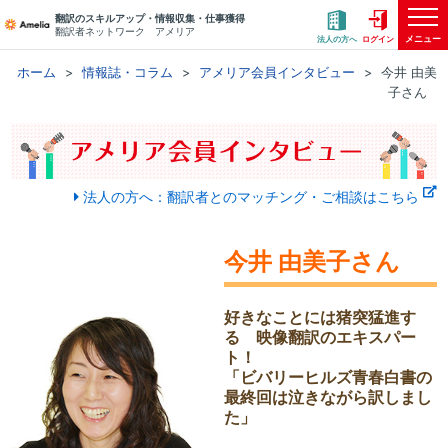
翻訳のスキルアップ・情報収集・仕事獲得
翻訳者ネットワーク アメリア
メニュー
法人の方へ
ログイン
ホーム
情報誌・コラム
アメリア会員インタビュー
今井 由美
子さん
法人の方へ：翻訳者とのマッチング・ご相談はこちら
今井 由美子さん
好きなことには猪突猛進す
る 映像翻訳のエキスパー
ト！
「ビバリーヒルズ青春白書の
最終回は泣きながら訳しまし
た」