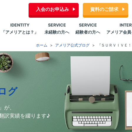
入会のお申込み
資料のご請求
IDENTITY
SERVICE
SERVICE
INTE
「アメリアとは？」
未経験の方へ
経験者の方へ
アメリア会員
ホーム
アメリア公式ブログ
『ＳＵＲＶＩＶＥ！
ログ
」が、
翻訳実績を綴ります♪