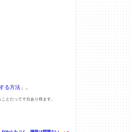
する方法
」。
ることだって十分あり得ます。
。だからたぶん、呼吸は問題ない。
←ホ