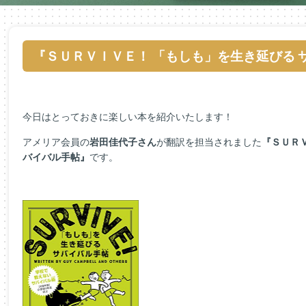
『ＳＵＲＶＩＶＥ！ 「もしも」を生き延びる 
今日はとっておきに楽しい本を紹介いたします！
アメリア会員の
岩田佳代子さん
が翻訳を担当されました
『ＳＵＲ
バイバル手帖』
です。