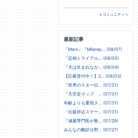
コミュニティへ
最新記事
『Marv』『Milarep... (08/07)
『定例トライアル... (08/05)
『犬は生まれなが... (08/04)
【応募受付中！】2... (08/03)
『世界のスター伝... (07/31)
『天空史マップ ... (07/31)
年齢よりも重視さ... (07/31)
「出版持込ステー... (07/31)
『減量専門医が教... (07/29)
みんなの翻訳分野... (07/27)