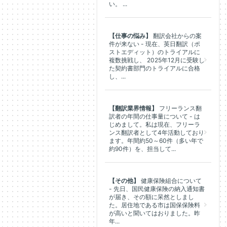
い。 ...
【仕事の悩み】
翻訳会社からの案
件が来ない - 現在、英日翻訳（ポ
ストエディット）のトライアルに
複数挑戦し、 2025年12月に受験し
た契約書部門のトライアルに合格
し、...
【翻訳業界情報】
フリーランス翻
訳者の年間の仕事量について - は
じめまして。私は現在、フリーラ
ンス翻訳者として4年活動しており
ます。年間約50～60件（多い年で
約90件）を、担当して...
【その他】
健康保険組合について
- 先日、国民健康保険の納入通知書
が届き、その額に呆然としまし
た。居住地である市は国保保険料
が高いと聞いてはおりました。昨
年...