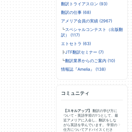
翻訳トライアスロン (93)
翻訳の仕事 (68)
アメリア会員の実績 (2967)
┗
スペシャルコンテスト（出版翻
訳） (117)
エトセトラ (63)
┣
JTF翻訳セミナー (7)
┗
翻訳業界からのご案内 (10)
情報誌『Amelia』 (138)
コミュニティ
【スキルアップ】
翻訳の学び方に
ついて - 英語学習の1つとして、最
近アメリアに入会し、翻訳をしな
がら英語を学んでいます。 学習の
仕方についてアドバイスくださ