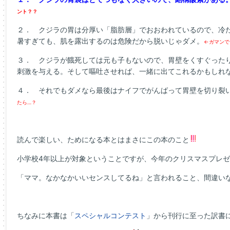
ント？？
２． クジラの胃は分厚い「脂肪層」でおおわれているので、冷
暑すぎても、肌を露出するのは危険だから脱いじゃダメ。
←ガマンで
３． クジラが餓死しては元も子もないので、胃壁をくすぐった
刺激を与える。そして嘔吐させれば、一緒に出てこれるかもしれ
４． それでもダメなら最後はナイフでがんばって胃壁を切り裂
たら…？
読んで楽しい、ためになる本とはまさにこの本のこと
小学校4年以上が対象ということですが、今年のクリスマスプレ
「ママ。なかなかいいセンスしてるね」と言われること、間違い
ちなみに本書は「
スペシャルコンテスト
」から刊行に至った訳書