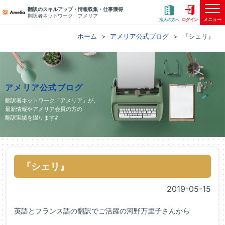
翻訳のスキルアップ・情報収集・仕事獲得
翻訳者ネットワーク アメリア
メニュー
法人の方へ
ログイン
ホーム
アメリア公式ブログ
『シェリ』
アメリア公式ブログ
翻訳者ネットワーク「アメリア」が、
最新情報やアメリア会員の方の
翻訳実績を綴ります♪
『シェリ』
2019-05-15
英語とフランス語の翻訳でご活躍の河野万里子さんから