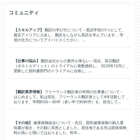
コミュニティ
【スキルアップ】
翻訳の学び方について - 英語学習の1つとして、
最近アメリアに入会し、翻訳をしながら英語を学んでいます。 学
習の仕方についてアドバイスください。 ...
【仕事の悩み】
翻訳会社からの案件が来ない - 現在、英日翻訳
（ポストエディット）のトライアルに複数挑戦し、 2025年12月に
受験した契約書部門のトライアルに合格し、...
【翻訳業界情報】
フリーランス翻訳者の年間の仕事量について -
はじめまして。私は現在、フリーランス翻訳者として4年活動して
おります。年間約50～60件（多い年で約90件）を、担当して...
【その他】
健康保険組合について - 先日、国民健康保険の納入通
知書が届き、その額に呆然としました。居住地である市は国保保険
料が高いと聞いてはおりました。昨年...