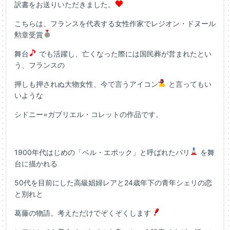
訳書をお送りいただきました。
こちらは、フランスを代表する女性作家でレジオン・ドヌール
勲章受賞
舞台
でも活躍し、亡くなった際には国民葬が営まれたとい
う、フランスの
押しも押されぬ大物女性、今で言うアイコン
と言ってもい
いような
シドニー=ガブリエル・コレットの作品です。
1900年代はじめの「ベル・エポック」と呼ばれたパリ
を舞
台に描かれる
50代を目前にした高級娼婦レアと24歳年下の青年シェリの恋
と別れと
葛藤の物語。考えただけでぞくぞくします