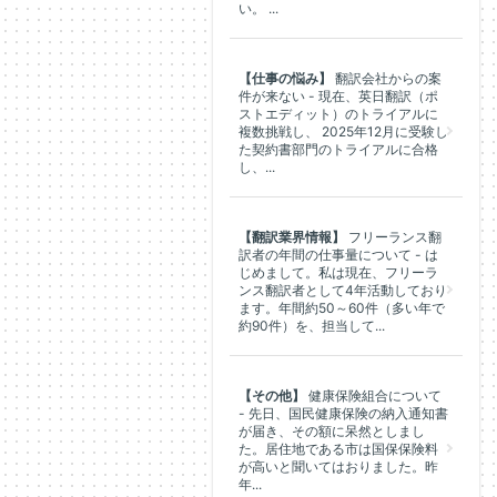
い。 ...
【仕事の悩み】
翻訳会社からの案
件が来ない - 現在、英日翻訳（ポ
ストエディット）のトライアルに
複数挑戦し、 2025年12月に受験し
た契約書部門のトライアルに合格
し、...
【翻訳業界情報】
フリーランス翻
訳者の年間の仕事量について - は
じめまして。私は現在、フリーラ
ンス翻訳者として4年活動しており
ます。年間約50～60件（多い年で
約90件）を、担当して...
【その他】
健康保険組合について
- 先日、国民健康保険の納入通知書
が届き、その額に呆然としまし
た。居住地である市は国保保険料
が高いと聞いてはおりました。昨
年...