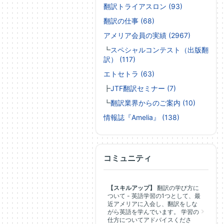
翻訳トライアスロン (93)
翻訳の仕事 (68)
アメリア会員の実績 (2967)
┗
スペシャルコンテスト（出版翻
訳） (117)
エトセトラ (63)
┣
JTF翻訳セミナー (7)
┗
翻訳業界からのご案内 (10)
情報誌『Amelia』 (138)
コミュニティ
【スキルアップ】
翻訳の学び方に
ついて - 英語学習の1つとして、最
近アメリアに入会し、翻訳をしな
がら英語を学んでいます。 学習の
仕方についてアドバイスくださ