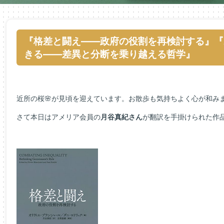
『格差と闘え――政府の役割を再検討する』『
きる――差異と分断を乗り越える哲学』
近所の桜🌸が見頃を迎えています。お散歩も気持ちよく心が和み
さて本日はアメリア会員の
月谷真紀さん
が翻訳を手掛けられた作