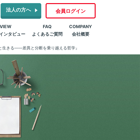
法人の方へ
会員ログイン
RVIEW
FAQ
COMPANY
インタビュー
よくあるご質問
会社概要
と生きる――差異と分断を乗り越える哲学』