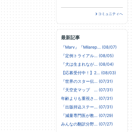
コミュニティへ
最新記事
『Marv』『Milarep... (08/07)
『定例トライアル... (08/05)
『犬は生まれなが... (08/04)
【応募受付中！】2... (08/03)
『世界のスター伝... (07/31)
『天空史マップ ... (07/31)
年齢よりも重視さ... (07/31)
「出版持込ステー... (07/31)
『減量専門医が教... (07/29)
みんなの翻訳分野... (07/27)