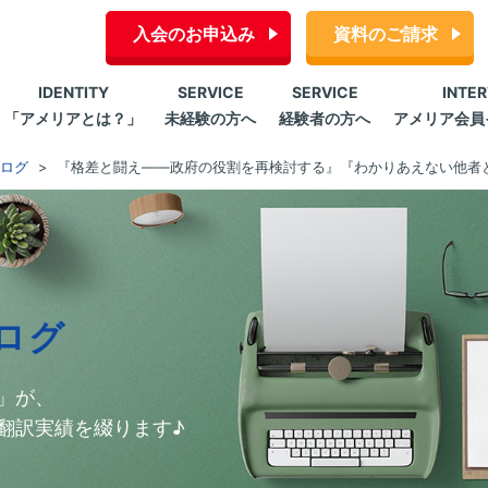
入会のお申込み
資料のご請求
IDENTITY
SERVICE
SERVICE
INTE
「アメリアとは？」
未経験の方へ
経験者の方へ
アメリア会員
ログ
『格差と闘え――政府の役割を再検討する』『わかりあえない他者
ログ
」が、
翻訳実績を綴ります♪