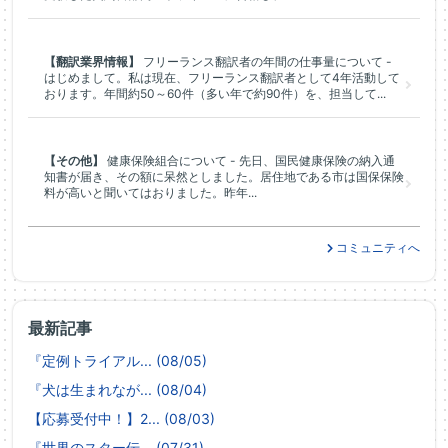
【翻訳業界情報】
フリーランス翻訳者の年間の仕事量について -
はじめまして。私は現在、フリーランス翻訳者として4年活動して
おります。年間約50～60件（多い年で約90件）を、担当して...
【その他】
健康保険組合について - 先日、国民健康保険の納入通
知書が届き、その額に呆然としました。居住地である市は国保保険
料が高いと聞いてはおりました。昨年...
コミュニティへ
最新記事
『定例トライアル... (08/05)
『犬は生まれなが... (08/04)
【応募受付中！】2... (08/03)
『世界のスター伝... (07/31)