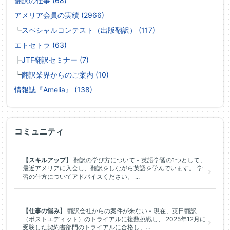
翻訳の仕事 (68)
アメリア会員の実績 (2966)
┗
スペシャルコンテスト（出版翻訳） (117)
エトセトラ (63)
┣
JTF翻訳セミナー (7)
┗
翻訳業界からのご案内 (10)
情報誌『Amelia』 (138)
コミュニティ
【スキルアップ】
翻訳の学び方について - 英語学習の1つとして、
最近アメリアに入会し、翻訳をしながら英語を学んでいます。 学
習の仕方についてアドバイスください。 ...
【仕事の悩み】
翻訳会社からの案件が来ない - 現在、英日翻訳
（ポストエディット）のトライアルに複数挑戦し、 2025年12月に
受験した契約書部門のトライアルに合格し、...