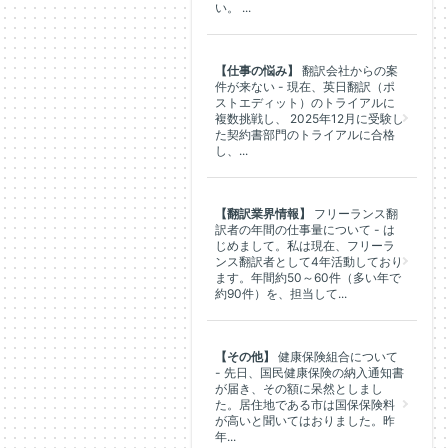
い。 ...
【仕事の悩み】
翻訳会社からの案
件が来ない - 現在、英日翻訳（ポ
ストエディット）のトライアルに
複数挑戦し、 2025年12月に受験し
た契約書部門のトライアルに合格
し、...
【翻訳業界情報】
フリーランス翻
訳者の年間の仕事量について - は
じめまして。私は現在、フリーラ
ンス翻訳者として4年活動しており
ます。年間約50～60件（多い年で
約90件）を、担当して...
【その他】
健康保険組合について
- 先日、国民健康保険の納入通知書
が届き、その額に呆然としまし
た。居住地である市は国保保険料
が高いと聞いてはおりました。昨
年...