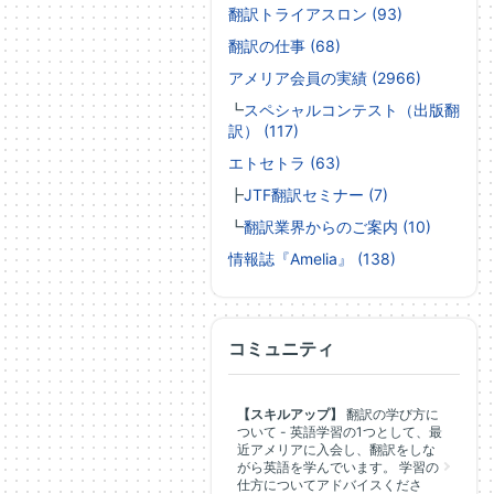
翻訳トライアスロン (93)
翻訳の仕事 (68)
アメリア会員の実績 (2966)
┗
スペシャルコンテスト（出版翻
訳） (117)
エトセトラ (63)
┣
JTF翻訳セミナー (7)
┗
翻訳業界からのご案内 (10)
情報誌『Amelia』 (138)
コミュニティ
【スキルアップ】
翻訳の学び方に
ついて - 英語学習の1つとして、最
近アメリアに入会し、翻訳をしな
がら英語を学んでいます。 学習の
仕方についてアドバイスくださ