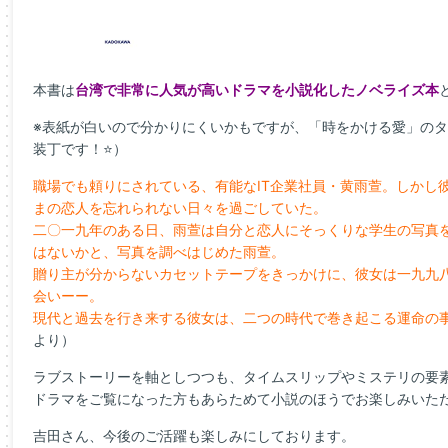
本書は
台湾で非常に人気が高いドラマを小説化したノベライズ本
※表紙が白いので分かりにくいかもですが、「時をかける愛」の
装丁です！⭐）
職場でも頼りにされている、有能なIT企業社員・黄雨萱。しかし
まの恋人を忘れられない日々を過ごしていた。
二〇一九年のある日、雨萱は自分と恋人にそっくりな学生の写真
はないかと、写真を調べはじめた雨萱。
贈り主が分からないカセットテープをきっかけに、彼女は一九九
会いーー。
現代と過去を行き来する彼女は、二つの時代で巻き起こる運命の
より）
ラブストーリーを軸としつつも、タイムスリップやミステリの要
ドラマをご覧になった方もあらためて小説のほうでお楽しみいた
吉田さん、今後のご活躍も楽しみにしております。