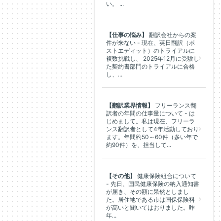
い。 ...
【仕事の悩み】
翻訳会社からの案
件が来ない - 現在、英日翻訳（ポ
ストエディット）のトライアルに
複数挑戦し、 2025年12月に受験し
た契約書部門のトライアルに合格
し、...
【翻訳業界情報】
フリーランス翻
訳者の年間の仕事量について - は
じめまして。私は現在、フリーラ
ンス翻訳者として4年活動しており
ます。年間約50～60件（多い年で
約90件）を、担当して...
【その他】
健康保険組合について
- 先日、国民健康保険の納入通知書
が届き、その額に呆然としまし
た。居住地である市は国保保険料
が高いと聞いてはおりました。昨
年...