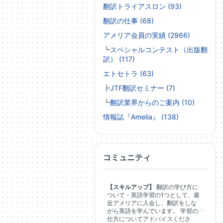
翻訳トライアスロン (93)
翻訳の仕事 (68)
アメリア会員の実績 (2966)
┗
スペシャルコンテスト（出版翻
訳） (117)
エトセトラ (63)
┣
JTF翻訳セミナー (7)
┗
翻訳業界からのご案内 (10)
情報誌『Amelia』 (138)
コミュニティ
【スキルアップ】
翻訳の学び方に
ついて - 英語学習の1つとして、最
近アメリアに入会し、翻訳をしな
がら英語を学んでいます。 学習の
仕方についてアドバイスくださ