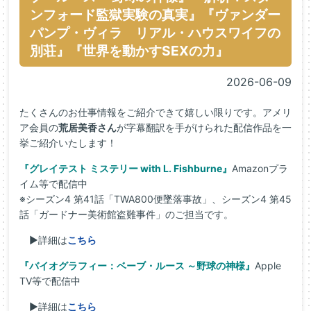
ンフォード監獄実験の真実』『ヴァンダー
パンプ・ヴィラ リアル・ハウスワイフの
別荘』『世界を動かすSEXの力』
2026-06-09
たくさんのお仕事情報をご紹介できて嬉しい限りです。アメリ
ア会員の
荒居美香さん
が字幕翻訳を手がけられた配信作品を一
挙ご紹介いたします！
『グレイテスト ミステリー with L. Fishburne』
Amazonプラ
イム等で配信中
※シーズン4 第41話「TWA800便墜落事故」、シーズン4 第45
話「ガードナー美術館盗難事件」のご担当です。
▶詳細は
こちら
『バイオグラフィー：ベーブ・ルース ～野球の神様』
Apple
TV等で配信中
▶詳細は
こちら