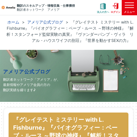
翻訳のスキルアップ・情報収集・仕事獲得
翻訳者ネットワーク アメリア
メニュー
法人の方へ
ログイン
ホーム
アメリア公式ブログ
『グレイテスト ミステリー with L.
Fishburne』『バイオグラフィー：ベーブ・ルース ～野球の神様』『解
析！スタンフォード監獄実験の真実』『ヴァンダーパンプ・ヴィラ リ
アル・ハウスワイフの別荘』『世界を動かすSEXの力』
アメリア公式ブログ
翻訳者ネットワーク「アメリア」が、
最新情報やアメリア会員の方の
翻訳実績を綴ります♪
『グレイテスト ミステリー with L.
Fishburne』『バイオグラフィー：ベー
ブ・ルース ～野球の神様』『解析！スタ