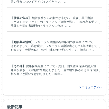
習の仕方についてアドバイスください。 ...
【仕事の悩み】
翻訳会社からの案件が来ない - 現在、英日翻訳
（ポストエディット）のトライアルに複数挑戦し、 2025年12月に
受験した契約書部門のトライアルに合格し、...
【翻訳業界情報】
フリーランス翻訳者の年間の仕事量について -
はじめまして。私は現在、フリーランス翻訳者として4年活動して
おります。年間約50～60件（多い年で約90件）を、担当して...
【その他】
健康保険組合について - 先日、国民健康保険の納入通
知書が届き、その額に呆然としました。居住地である市は国保保険
料が高いと聞いてはおりました。昨年...
コミュニティへ
最新記事