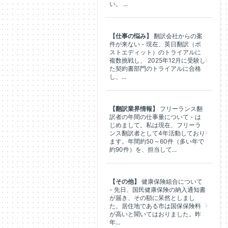
い。 ...
【仕事の悩み】
翻訳会社からの案
件が来ない - 現在、英日翻訳（ポ
ストエディット）のトライアルに
複数挑戦し、 2025年12月に受験し
た契約書部門のトライアルに合格
し、...
【翻訳業界情報】
フリーランス翻
訳者の年間の仕事量について - は
じめまして。私は現在、フリーラ
ンス翻訳者として4年活動しており
ます。年間約50～60件（多い年で
約90件）を、担当して...
【その他】
健康保険組合について
- 先日、国民健康保険の納入通知書
が届き、その額に呆然としまし
た。居住地である市は国保保険料
が高いと聞いてはおりました。昨
年...