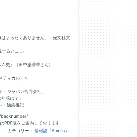
はまったくありません」－光文社文
現すると……」
ム史』（田中恵理香さん）
メディカル）＞
クト・ジャパン合同会社」
の年収は？」
まへ・編集後記
backnumber/
はPDF版をご案内しております。
カテゴリー：
情報誌『Amelia』