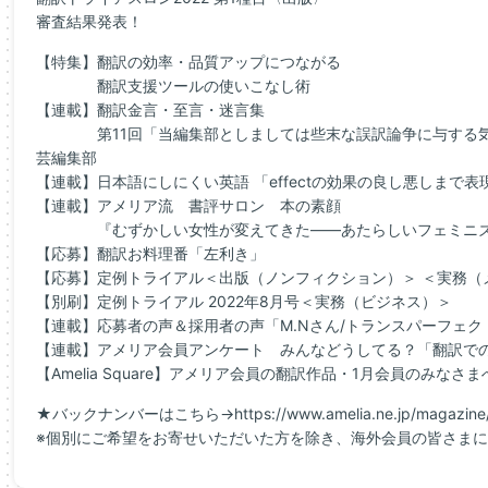
審査結果発表！
【特集】翻訳の効率・品質アップにつながる
翻訳支援ツールの使いこなし術
【連載】翻訳金言・至言・迷言集
第11回「当編集部としましては些末な誤訳論争に与する気
芸編集部
【連載】日本語にしにくい英語 「effectの効果の良し悪しまで表
【連載】アメリア流 書評サロン 本の素顔
『むずかしい女性が変えてきた――あたらしいフェミニズ
【応募】翻訳お料理番「左利き」
【応募】定例トライアル＜出版（ノンフィクション）＞ ＜実務（
【別刷】定例トライアル 2022年8月号＜実務（ビジネス）＞
【連載】応募者の声＆採用者の声「M.Nさん/トランスパーフェ
【連載】アメリア会員アンケート みんなどうしてる？「翻訳で
【Amelia Square】アメリア会員の翻訳作品・1月会員のみなさ
★バックナンバーはこちら→https://www.amelia.ne.jp/magazine/
※個別にご希望をお寄せいただいた方を除き、海外会員の皆さまに