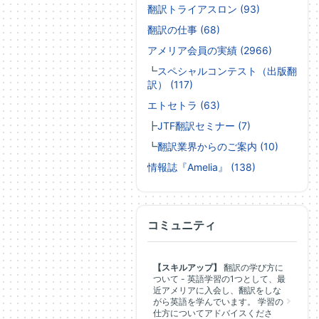
翻訳トライアスロン (93)
翻訳の仕事 (68)
アメリア会員の実績 (2966)
┗
スペシャルコンテスト（出版翻
訳） (117)
エトセトラ (63)
┣
JTF翻訳セミナー (7)
┗
翻訳業界からのご案内 (10)
情報誌『Amelia』 (138)
コミュニティ
【スキルアップ】
翻訳の学び方に
ついて - 英語学習の1つとして、最
近アメリアに入会し、翻訳をしな
がら英語を学んでいます。 学習の
仕方についてアドバイスくださ