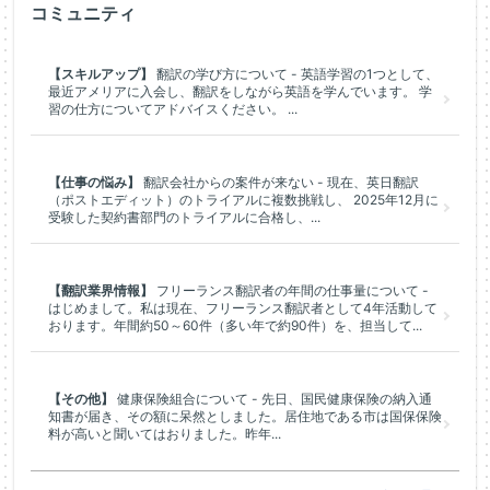
コミュニティ
【スキルアップ】
翻訳の学び方について - 英語学習の1つとして、
最近アメリアに入会し、翻訳をしながら英語を学んでいます。 学
習の仕方についてアドバイスください。 ...
【仕事の悩み】
翻訳会社からの案件が来ない - 現在、英日翻訳
（ポストエディット）のトライアルに複数挑戦し、 2025年12月に
受験した契約書部門のトライアルに合格し、...
【翻訳業界情報】
フリーランス翻訳者の年間の仕事量について -
はじめまして。私は現在、フリーランス翻訳者として4年活動して
おります。年間約50～60件（多い年で約90件）を、担当して...
【その他】
健康保険組合について - 先日、国民健康保険の納入通
知書が届き、その額に呆然としました。居住地である市は国保保険
料が高いと聞いてはおりました。昨年...