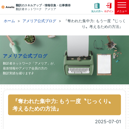
翻訳のスキルアップ・情報収集・仕事獲得
翻訳者ネットワーク アメリア
メニュー
法人の方へ
ログイン
ホーム
アメリア公式ブログ
『奪われた集中力: もう一度〝じっく
り〟考えるための方法』
アメリア公式ブログ
翻訳者ネットワーク「アメリア」が、
最新情報やアメリア会員の方の
翻訳実績を綴ります♪
『奪われた集中力: もう一度〝じっくり〟
考えるための方法』
2025-07-01