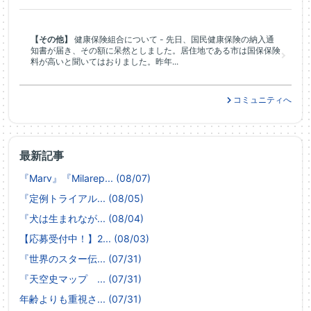
【その他】
健康保険組合について - 先日、国民健康保険の納入通
知書が届き、その額に呆然としました。居住地である市は国保保険
料が高いと聞いてはおりました。昨年...
コミュニティへ
最新記事
『Marv』『Milarep... (08/07)
『定例トライアル... (08/05)
『犬は生まれなが... (08/04)
【応募受付中！】2... (08/03)
『世界のスター伝... (07/31)
『天空史マップ ... (07/31)
年齢よりも重視さ... (07/31)