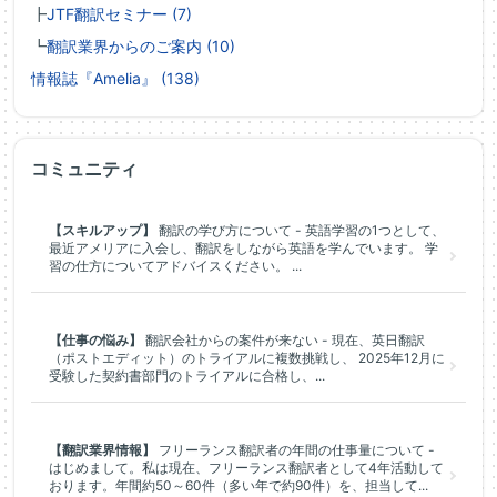
┣
JTF翻訳セミナー (7)
┗
翻訳業界からのご案内 (10)
情報誌『Amelia』 (138)
コミュニティ
【スキルアップ】
翻訳の学び方について - 英語学習の1つとして、
最近アメリアに入会し、翻訳をしながら英語を学んでいます。 学
習の仕方についてアドバイスください。 ...
【仕事の悩み】
翻訳会社からの案件が来ない - 現在、英日翻訳
（ポストエディット）のトライアルに複数挑戦し、 2025年12月に
受験した契約書部門のトライアルに合格し、...
【翻訳業界情報】
フリーランス翻訳者の年間の仕事量について -
はじめまして。私は現在、フリーランス翻訳者として4年活動して
おります。年間約50～60件（多い年で約90件）を、担当して...