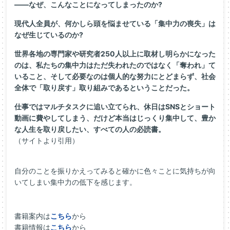
――なぜ、こんなことになってしまったのか?
現代人全員が、何かしら頭を悩ませている「集中力の喪失」は
なぜ生じているのか?
世界各地の専門家や研究者250人以上に取材し明らかになった
のは、私たちの集中力はただ失われたのではなく「奪われ」て
いること、そして必要なのは個人的な努力にとどまらず、社会
全体で「取り戻す」取り組みであるということだった。
仕事ではマルチタスクに追い立てられ、休日はSNSとショート
動画に費やしてしまう、だけど本当はじっくり集中して、豊か
な人生を取り戻したい、すべての人の必読書。
（サイトより引用）
自分のことを振りかえってみると確かに色々ことに気持ちが向
いてしまい集中力の低下を感じます。
書籍案内は
こちら
から
書籍情報は
こちら
から