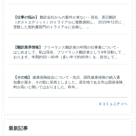
【仕事の悩み】
翻訳会社からの案件が来ない - 現在、英日翻訳
（ポストエディット）のトライアルに複数挑戦し、 2025年12月に
受験した契約書部門のトライアルに合格し、...
【翻訳業界情報】
フリーランス翻訳者の年間の仕事量について -
はじめまして。私は現在、フリーランス翻訳者として4年活動して
おります。年間約50～60件（多い年で約90件）を、担当して...
【その他】
健康保険組合について - 先日、国民健康保険の納入通
知書が届き、その額に呆然としました。居住地である市は国保保険
料が高いと聞いてはおりました。昨年...
コミュニティへ
最新記事