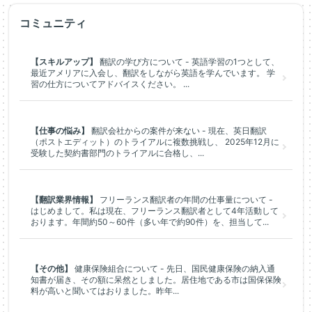
コミュニティ
【スキルアップ】
翻訳の学び方について - 英語学習の1つとして、
最近アメリアに入会し、翻訳をしながら英語を学んでいます。 学
習の仕方についてアドバイスください。 ...
【仕事の悩み】
翻訳会社からの案件が来ない - 現在、英日翻訳
（ポストエディット）のトライアルに複数挑戦し、 2025年12月に
受験した契約書部門のトライアルに合格し、...
【翻訳業界情報】
フリーランス翻訳者の年間の仕事量について -
はじめまして。私は現在、フリーランス翻訳者として4年活動して
おります。年間約50～60件（多い年で約90件）を、担当して...
【その他】
健康保険組合について - 先日、国民健康保険の納入通
知書が届き、その額に呆然としました。居住地である市は国保保険
料が高いと聞いてはおりました。昨年...