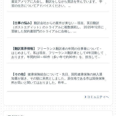
最近アメリアに入会し、翻訳をしながら英語を学んでいます。 学
習の仕方についてアドバイスください。 ...
【仕事の悩み】
翻訳会社からの案件が来ない - 現在、英日翻訳
（ポストエディット）のトライアルに複数挑戦し、 2025年12月に
受験した契約書部門のトライアルに合格し、...
【翻訳業界情報】
フリーランス翻訳者の年間の仕事量について -
はじめまして。私は現在、フリーランス翻訳者として4年活動して
おります。年間約50～60件（多い年で約90件）を、担当して...
【その他】
健康保険組合について - 先日、国民健康保険の納入通
知書が届き、その額に呆然としました。居住地である市は国保保険
料が高いと聞いてはおりました。昨年...
コミュニティへ