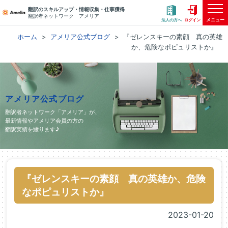
翻訳のスキルアップ・情報収集・仕事獲得
翻訳者ネットワーク アメリア
メニュー
法人の方へ
ログイン
ホーム
アメリア公式ブログ
『ゼレンスキーの素顔 真の英雄
か、危険なポピュリストか』
アメリア公式ブログ
翻訳者ネットワーク「アメリア」が、
最新情報やアメリア会員の方の
翻訳実績を綴ります♪
『ゼレンスキーの素顔 真の英雄か、危険
なポピュリストか』
2023-01-20