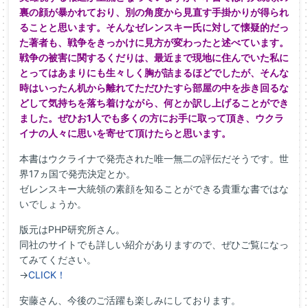
裏の顔が暴かれており、別の角度から見直す手掛かりが得られ
ることと思います。そんなゼレンスキー氏に対して懐疑的だっ
た著者も、戦争をきっかけに見方が変わったと述べています。
戦争の被害に関するくだりは、最近まで現地に住んでいた私に
とってはあまりにも生々しく胸が詰まるほどでしたが、そんな
時はいったん机から離れてただひたすら部屋の中を歩き回るな
どして気持ちを落ち着けながら、何とか訳し上げることができ
ました。ぜひお1人でも多くの方にお手に取って頂き、ウクラ
イナの人々に思いを寄せて頂けたらと思います。
本書はウクライナで発売された唯一無二の評伝だそうです。世
界17ヵ国で発売決定とか。
ゼレンスキー大統領の素顔を知ることができる貴重な書ではな
いでしょうか。
版元はPHP研究所さん。
同社のサイトでも詳しい紹介がありますので、ぜひご覧になっ
てみてください。
→
CLICK！
安藤さん、今後のご活躍も楽しみにしております。