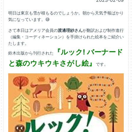
2023-02-09
明日は東京も雪が積もるのでしょうか。朝から天気予報ばかり
気になっています。😅
さて本日はアメリア会員の
渡邊理紗さん
が翻訳および制作進行
（編集・コーディネーション）を手掛けられた絵本をご紹介い
たします。
『ルック! バーナード
鈴木出版から刊行された
と森のウキウキさがし絵』
です。