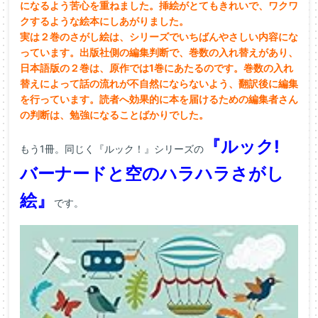
になるよう苦心を重ねました。挿絵がとてもきれいで、ワクワ
クするような絵本にしあがりました。
実は２巻のさがし絵は、シリーズでいちばんやさしい内容にな
っています。出版社側の編集判断で、巻数の入れ替えがあり、
日本語版の２巻は、原作では1巻にあたるのです。巻数の入れ
替えによって話の流れが不自然にならないよう、翻訳後に編集
を行っています。読者へ効果的に本を届けるための編集者さん
の判断は、勉強になることばかりでした。
『ルック!
もう1冊。同じく『ルック！』シリーズの
バーナードと空のハラハラさがし
絵』
です。