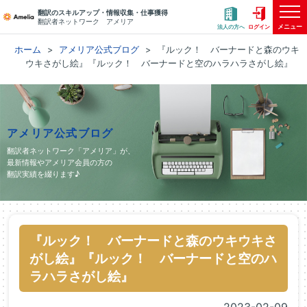
翻訳のスキルアップ・情報収集・仕事獲得
翻訳者ネットワーク アメリア
メニュー
法人の方へ
ログイン
ホーム
アメリア公式ブログ
『ルック！ バーナードと森のウキ
ウキさがし絵』『ルック！ バーナードと空のハラハラさがし絵』
アメリア公式ブログ
翻訳者ネットワーク「アメリア」が、
最新情報やアメリア会員の方の
翻訳実績を綴ります♪
『ルック！ バーナードと森のウキウキさ
がし絵』『ルック！ バーナードと空のハ
ラハラさがし絵』