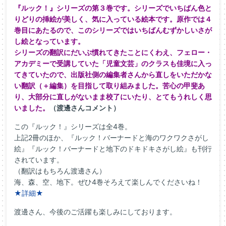
『ルック！』シリーズの第３巻です。シリーズでいちばん色と
りどりの挿絵が美しく、気に入っている絵本です。原作では４
巻目にあたるので、このシリーズではいちばんむずかしいさが
し絵となっています。
シリーズの翻訳にだいぶ慣れてきたことにくわえ、フェロー・
アカデミーで受講していた「児童文芸」のクラスも佳境に入っ
てきていたので、出版社側の編集者さんから直しをいただかな
い翻訳（＋編集）を目指して取り組みました。苦心の甲斐あ
り、大部分に直しがないまま校了にいたり、とてもうれしく思
いました。
（渡邊さんコメント）
この『ルック！』シリーズは全4巻。
上記2冊のほか、『ルック！バーナードと海のワクワクさがし
絵』『ルック！バーナードと地下のドキドキさがし絵』も刊行
されています。
（翻訳はもちろん渡邊さん）
海、森、空、地下。ぜひ4巻そろえて楽しんでくださいね！
★詳細★
渡邊さん、今後のご活躍も楽しみにしております。