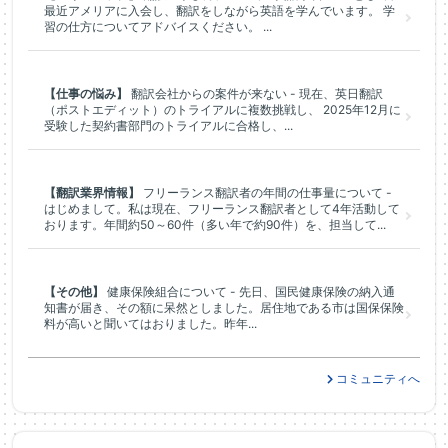
最近アメリアに入会し、翻訳をしながら英語を学んでいます。 学
習の仕方についてアドバイスください。 ...
【仕事の悩み】
翻訳会社からの案件が来ない - 現在、英日翻訳
（ポストエディット）のトライアルに複数挑戦し、 2025年12月に
受験した契約書部門のトライアルに合格し、...
【翻訳業界情報】
フリーランス翻訳者の年間の仕事量について -
はじめまして。私は現在、フリーランス翻訳者として4年活動して
おります。年間約50～60件（多い年で約90件）を、担当して...
【その他】
健康保険組合について - 先日、国民健康保険の納入通
知書が届き、その額に呆然としました。居住地である市は国保保険
料が高いと聞いてはおりました。昨年...
コミュニティへ