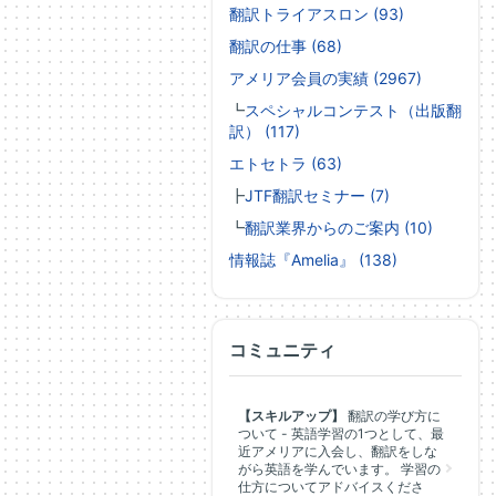
翻訳トライアスロン (93)
翻訳の仕事 (68)
アメリア会員の実績 (2967)
┗
スペシャルコンテスト（出版翻
訳） (117)
エトセトラ (63)
┣
JTF翻訳セミナー (7)
┗
翻訳業界からのご案内 (10)
情報誌『Amelia』 (138)
コミュニティ
【スキルアップ】
翻訳の学び方に
ついて - 英語学習の1つとして、最
近アメリアに入会し、翻訳をしな
がら英語を学んでいます。 学習の
仕方についてアドバイスくださ