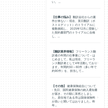
い。 ...
【仕事の悩み】
翻訳会社からの案
件が来ない - 現在、英日翻訳（ポ
ストエディット）のトライアルに
複数挑戦し、 2025年12月に受験し
た契約書部門のトライアルに合格
し、...
【翻訳業界情報】
フリーランス翻
訳者の年間の仕事量について - は
じめまして。私は現在、フリーラ
ンス翻訳者として4年活動しており
ます。年間約50～60件（多い年で
約90件）を、担当して...
【その他】
健康保険組合について
- 先日、国民健康保険の納入通知書
が届き、その額に呆然としまし
た。居住地である市は国保保険料
が高いと聞いてはおりました。昨
年...