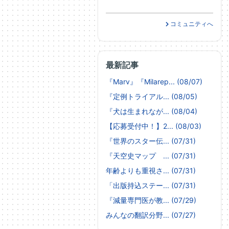
コミュニティへ
最新記事
『Marv』『Milarep... (08/07)
『定例トライアル... (08/05)
『犬は生まれなが... (08/04)
【応募受付中！】2... (08/03)
『世界のスター伝... (07/31)
『天空史マップ ... (07/31)
年齢よりも重視さ... (07/31)
「出版持込ステー... (07/31)
『減量専門医が教... (07/29)
みんなの翻訳分野... (07/27)