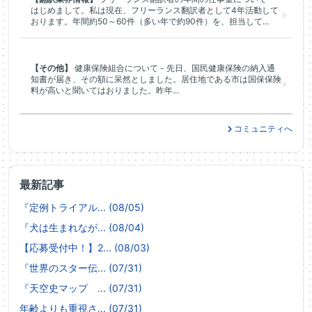
はじめまして。私は現在、フリーランス翻訳者として4年活動して
おります。年間約50～60件（多い年で約90件）を、担当して...
【その他】
健康保険組合について - 先日、国民健康保険の納入通
知書が届き、その額に呆然としました。居住地である市は国保保険
料が高いと聞いてはおりました。昨年...
コミュニティへ
最新記事
『定例トライアル... (08/05)
『犬は生まれなが... (08/04)
【応募受付中！】2... (08/03)
『世界のスター伝... (07/31)
『天空史マップ ... (07/31)
年齢よりも重視さ... (07/31)