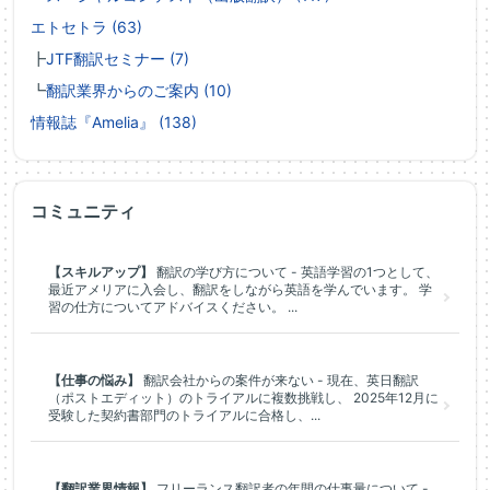
エトセトラ (63)
┣
JTF翻訳セミナー (7)
┗
翻訳業界からのご案内 (10)
情報誌『Amelia』 (138)
コミュニティ
【スキルアップ】
翻訳の学び方について - 英語学習の1つとして、
最近アメリアに入会し、翻訳をしながら英語を学んでいます。 学
習の仕方についてアドバイスください。 ...
【仕事の悩み】
翻訳会社からの案件が来ない - 現在、英日翻訳
（ポストエディット）のトライアルに複数挑戦し、 2025年12月に
受験した契約書部門のトライアルに合格し、...
【翻訳業界情報】
フリーランス翻訳者の年間の仕事量について -