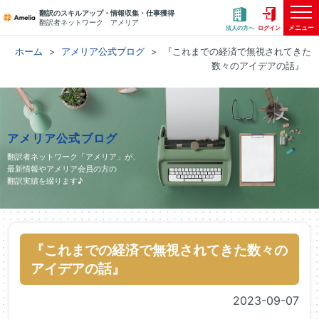
翻訳のスキルアップ・情報収集・仕事獲得
翻訳者ネットワーク アメリア
メニュー
法人の方へ
ログイン
ホーム
アメリア公式ブログ
『これまでの経済で無視されてきた
数々のアイデアの話』
アメリア公式ブログ
翻訳者ネットワーク「アメリア」が、
最新情報やアメリア会員の方の
翻訳実績を綴ります♪
『これまでの経済で無視されてきた数々の
アイデアの話』
2023-09-07