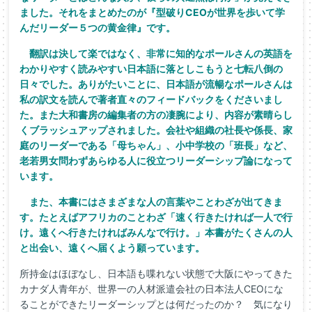
ました。それをまとめたのが『型破りCEOが世界を歩いて学
んだリーダー５つの黄金律』です。
翻訳は決して楽ではなく、非常に知的なポールさんの英語を
わかりやすく読みやすい日本語に落としこもうと七転八倒の
日々でした。ありがたいことに、日本語が流暢なポールさんは
私の訳文を読んで著者直々のフィードバックをくださいまし
た。また大和書房の編集者の方の凄腕により、内容が素晴らし
くブラッシュアップされました。会社や組織の社長や係長、家
庭のリーダーである「母ちゃん」、小中学校の「班長」など、
老若男女問わずあらゆる人に役立つリーダーシップ論になって
います。
また、本書にはさまざまな人の言葉やことわざが出てきま
す。たとえばアフリカのことわざ「速く行きたければ一人で行
け。遠くへ行きたければみんなで行け。」本書がたくさんの人
と出会い、遠くへ届くよう願っています。
所持金はほぼなし、日本語も喋れない状態で大阪にやってきた
カナダ人青年が、世界一の人材派遣会社の日本法人CEOにな
ることができたリーダーシップとは何だったのか？ 気になり