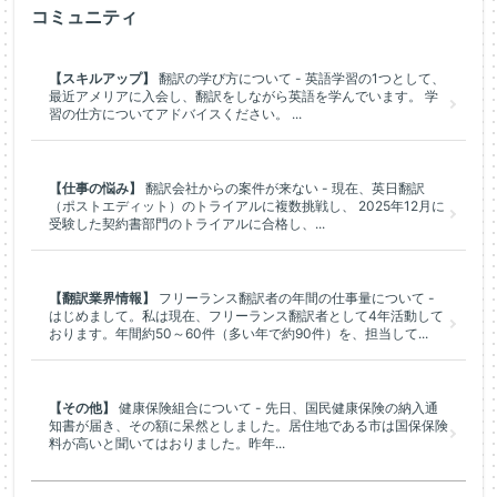
コミュニティ
【スキルアップ】
翻訳の学び方について - 英語学習の1つとして、
最近アメリアに入会し、翻訳をしながら英語を学んでいます。 学
習の仕方についてアドバイスください。 ...
【仕事の悩み】
翻訳会社からの案件が来ない - 現在、英日翻訳
（ポストエディット）のトライアルに複数挑戦し、 2025年12月に
受験した契約書部門のトライアルに合格し、...
【翻訳業界情報】
フリーランス翻訳者の年間の仕事量について -
はじめまして。私は現在、フリーランス翻訳者として4年活動して
おります。年間約50～60件（多い年で約90件）を、担当して...
【その他】
健康保険組合について - 先日、国民健康保険の納入通
知書が届き、その額に呆然としました。居住地である市は国保保険
料が高いと聞いてはおりました。昨年...