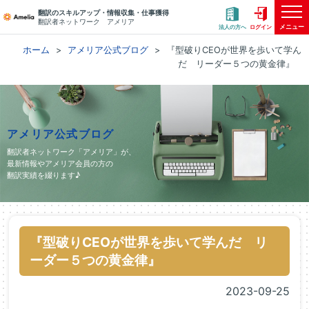
翻訳のスキルアップ・情報収集・仕事獲得
翻訳者ネットワーク アメリア
メニュー
法人の方へ
ログイン
ホーム
アメリア公式ブログ
『型破りCEOが世界を歩いて学ん
だ リーダー５つの黄金律』
アメリア公式ブログ
翻訳者ネットワーク「アメリア」が、
最新情報やアメリア会員の方の
翻訳実績を綴ります♪
『型破りCEOが世界を歩いて学んだ リ
ーダー５つの黄金律』
2023-09-25