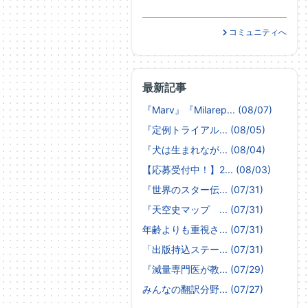
コミュニティへ
最新記事
『Marv』『Milarep... (08/07)
『定例トライアル... (08/05)
『犬は生まれなが... (08/04)
【応募受付中！】2... (08/03)
『世界のスター伝... (07/31)
『天空史マップ ... (07/31)
年齢よりも重視さ... (07/31)
「出版持込ステー... (07/31)
『減量専門医が教... (07/29)
みんなの翻訳分野... (07/27)