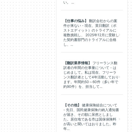
い。 ...
【仕事の悩み】
翻訳会社からの案
件が来ない - 現在、英日翻訳（ポ
ストエディット）のトライアルに
複数挑戦し、 2025年12月に受験し
た契約書部門のトライアルに合格
し、...
【翻訳業界情報】
フリーランス翻
訳者の年間の仕事量について - は
じめまして。私は現在、フリーラ
ンス翻訳者として4年活動しており
ます。年間約50～60件（多い年で
約90件）を、担当して...
【その他】
健康保険組合について
- 先日、国民健康保険の納入通知書
が届き、その額に呆然としまし
た。居住地である市は国保保険料
が高いと聞いてはおりました。昨
年...