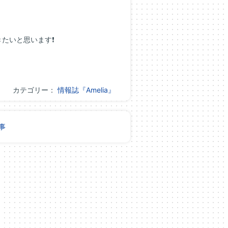
たいと思います❗
カテゴリー：
情報誌『Amelia』
事