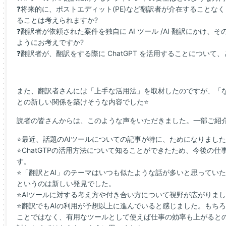
❓将来的に、ポストエディット(PE)など翻訳者が介在することなく A
ることは考えられますか?
❓翻訳者が依頼された案件を独自に AI ツール /AI 翻訳にかけ
ようにお考えですか?
❓翻訳者が、翻訳をする際に ChatGPT を活用することについて
また、翻訳者さんには「上手な活用法」を取材したのですが、「な
との新しい関係を築けそうな内容でした⭐
読者の皆さんからは、このような声をいただきました。一部ご紹
⭐最近、話題のAIツールについての記事が特に、ためになりまし
⭐ChatGTPの活用方法について知ることができたため、今後の
す。
⭐「翻訳とAI」のテーマはいつも似たような話が多いと思ってい
というのは新しい発見でした。
⭐AIツールに対する考え方や付き合い方について視野が広がりま
⭐翻訳でもAIの利用が予想以上に進んでいると感じました。もちろ
ことではなく、有用なツールとして使えば仕事の効率も上がると