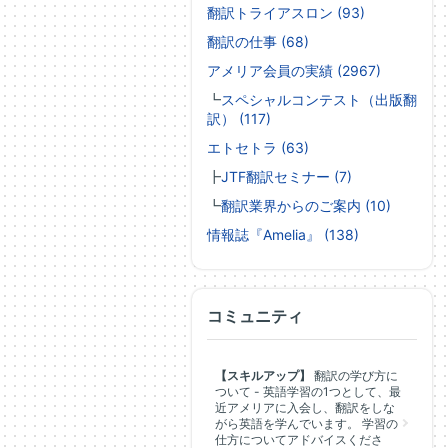
翻訳トライアスロン (93)
翻訳の仕事 (68)
アメリア会員の実績 (2967)
┗
スペシャルコンテスト（出版翻
訳） (117)
エトセトラ (63)
┣
JTF翻訳セミナー (7)
┗
翻訳業界からのご案内 (10)
情報誌『Amelia』 (138)
コミュニティ
【スキルアップ】
翻訳の学び方に
ついて - 英語学習の1つとして、最
近アメリアに入会し、翻訳をしな
がら英語を学んでいます。 学習の
仕方についてアドバイスくださ