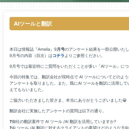
AIツールと翻訳
本日は情報誌『Amelia』9
月号
のアンケート結果を一部公開いた
9月号の内容（目次）は
コチラ
よりご参照ください。
9月号では最近特にご質問をいただくことが多い「AIツール」に
今回の特集では、翻訳会社が現時点で AI ツールについてどのよ
アンケートを取りました。また、既にAI ツールを翻訳に活用し
えてもらいました。
ご協力いただきました皆さま、本当にありがとうございました😀
翻訳会社に実施したアンケートの質問は以下の通り。
❓御社の翻訳案件で AI ツール /AI 翻訳を活用していますか?
❓AI ツール /AI 翻訳に対するクライアントの要望はどのような方