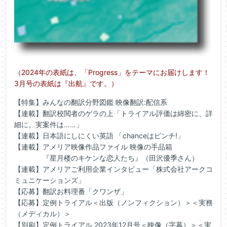
（2024年の表紙は、「Progress」をテーマにお届けします！
3月号の表紙は『出航』です。）
【特集】みんなの翻訳分野図鑑 映像翻訳:配信系
【連載】翻訳校閲者のゲラの上「トライアル評価は綿密に、詳
細に。実案件は……」
【連載】日本語にしにくい英語 「chanceはピンチ!」
【連載】アメリア映像作品ファイル 映像の手品箱
『星月楼のキケンな恋人たち』（田沢優季さん）
【連載】アメリアご利用企業インタビュー「株式会社アークコ
ミュニケーションズ」
【応募】翻訳お料理番「クワンザ」
【応募】定例トライアル＜出版（ノンフィクション）＞＜実務
（メディカル）＞
【別刷】定例トライアル 2023年12月号＜映像（字幕）＞＜実