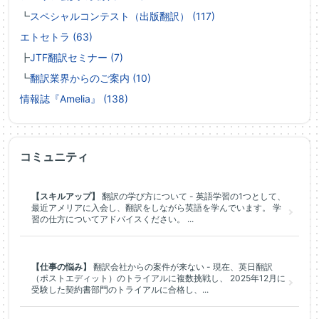
┗
スペシャルコンテスト（出版翻訳） (117)
エトセトラ (63)
┣
JTF翻訳セミナー (7)
┗
翻訳業界からのご案内 (10)
情報誌『Amelia』 (138)
コミュニティ
【スキルアップ】
翻訳の学び方について - 英語学習の1つとして、
最近アメリアに入会し、翻訳をしながら英語を学んでいます。 学
習の仕方についてアドバイスください。 ...
【仕事の悩み】
翻訳会社からの案件が来ない - 現在、英日翻訳
（ポストエディット）のトライアルに複数挑戦し、 2025年12月に
受験した契約書部門のトライアルに合格し、...