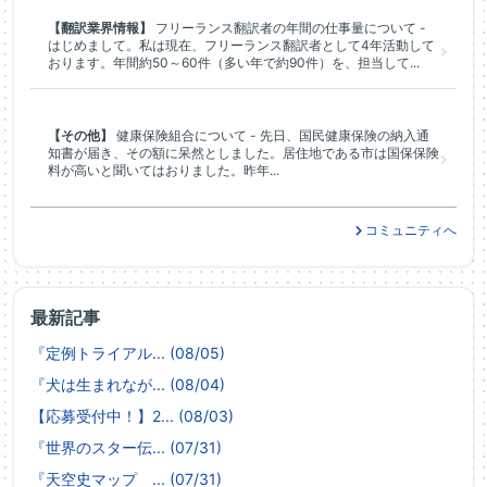
【翻訳業界情報】
フリーランス翻訳者の年間の仕事量について -
はじめまして。私は現在、フリーランス翻訳者として4年活動して
おります。年間約50～60件（多い年で約90件）を、担当して...
【その他】
健康保険組合について - 先日、国民健康保険の納入通
知書が届き、その額に呆然としました。居住地である市は国保保険
料が高いと聞いてはおりました。昨年...
コミュニティへ
最新記事
『定例トライアル... (08/05)
『犬は生まれなが... (08/04)
【応募受付中！】2... (08/03)
『世界のスター伝... (07/31)
『天空史マップ ... (07/31)