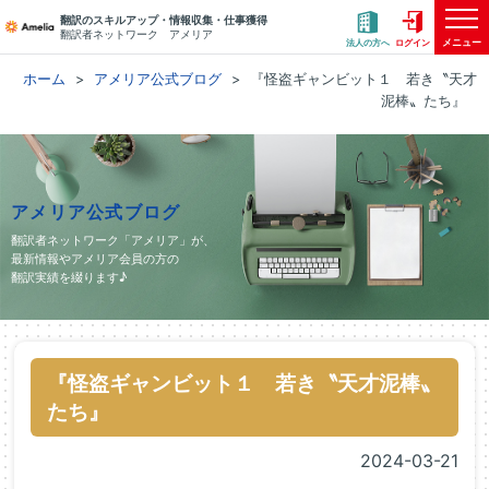
翻訳のスキルアップ・情報収集・仕事獲得
翻訳者ネットワーク アメリア
メニュー
法人の方へ
ログイン
ホーム
アメリア公式ブログ
『怪盗ギャンビット１ 若き〝天才
泥棒〟たち』
アメリア公式ブログ
翻訳者ネットワーク「アメリア」が、
最新情報やアメリア会員の方の
翻訳実績を綴ります♪
『怪盗ギャンビット１ 若き〝天才泥棒〟
たち』
2024-03-21