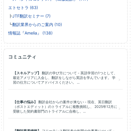
エトセトラ (63)
┣
JTF翻訳セミナー (7)
┗
翻訳業界からのご案内 (10)
情報誌『Amelia』 (138)
コミュニティ
【スキルアップ】
翻訳の学び方について - 英語学習の1つとして、
最近アメリアに入会し、翻訳をしながら英語を学んでいます。 学
習の仕方についてアドバイスください。 ...
【仕事の悩み】
翻訳会社からの案件が来ない - 現在、英日翻訳
（ポストエディット）のトライアルに複数挑戦し、 2025年12月に
受験した契約書部門のトライアルに合格し、...
【翻訳業界情報】
フリーランス翻訳者の年間の仕事量について -