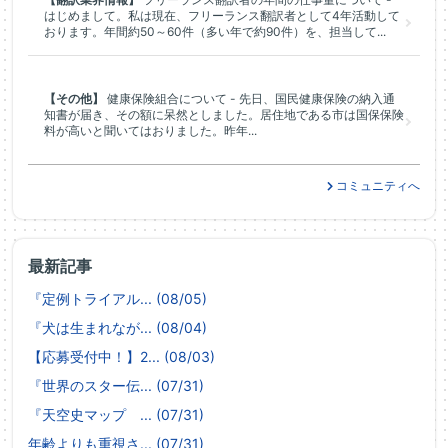
はじめまして。私は現在、フリーランス翻訳者として4年活動して
おります。年間約50～60件（多い年で約90件）を、担当して...
【その他】
健康保険組合について - 先日、国民健康保険の納入通
知書が届き、その額に呆然としました。居住地である市は国保保険
料が高いと聞いてはおりました。昨年...
コミュニティへ
最新記事
『定例トライアル... (08/05)
『犬は生まれなが... (08/04)
【応募受付中！】2... (08/03)
『世界のスター伝... (07/31)
『天空史マップ ... (07/31)
年齢よりも重視さ... (07/31)