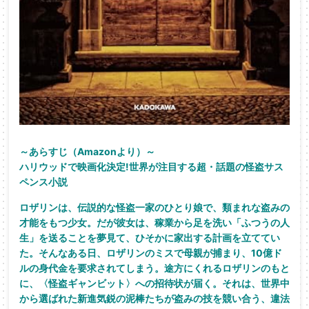
～あらすじ（Amazonより）～
ハリウッドで映画化決定!世界が注目する超・話題の怪盗サス
ペンス小説
ロザリンは、伝説的な怪盗一家のひとり娘で、類まれな盗みの
才能をもつ少女。だが彼女は、稼業から足を洗い「ふつうの人
生」を送ることを夢見て、ひそかに家出する計画を立ててい
た。そんなある日、ロザリンのミスで母親が捕まり、10億ド
ルの身代金を要求されてしまう。途方にくれるロザリンのもと
に、〈怪盗ギャンビット〉への招待状が届く。それは、世界中
から選ばれた新進気鋭の泥棒たちが盗みの技を競い合う、違法