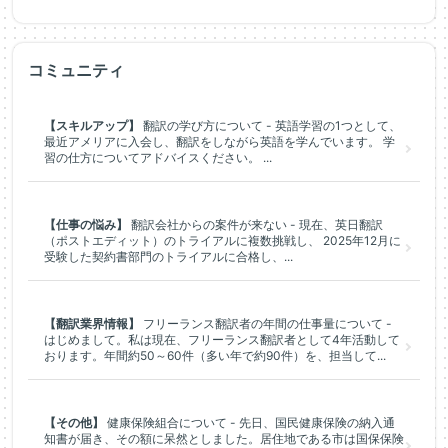
コミュニティ
【スキルアップ】
翻訳の学び方について - 英語学習の1つとして、
最近アメリアに入会し、翻訳をしながら英語を学んでいます。 学
習の仕方についてアドバイスください。 ...
【仕事の悩み】
翻訳会社からの案件が来ない - 現在、英日翻訳
（ポストエディット）のトライアルに複数挑戦し、 2025年12月に
受験した契約書部門のトライアルに合格し、...
【翻訳業界情報】
フリーランス翻訳者の年間の仕事量について -
はじめまして。私は現在、フリーランス翻訳者として4年活動して
おります。年間約50～60件（多い年で約90件）を、担当して...
【その他】
健康保険組合について - 先日、国民健康保険の納入通
知書が届き、その額に呆然としました。居住地である市は国保保険