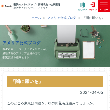
翻訳のスキルアップ・情報収集・仕事獲得
翻訳者ネットワーク アメリア
メニュー
法人の方へ
ログイン
ホーム
アメリア公式ブログ
『闇に願いを』
アメリア公式ブログ
翻訳者ネットワーク「アメリア」が、
最新情報やアメリア会員の方の
翻訳実績を綴ります♪
『闇に願いを』
2024-04-05
このところ東京は雨続き。桜の開花も足踏みでしょうか。