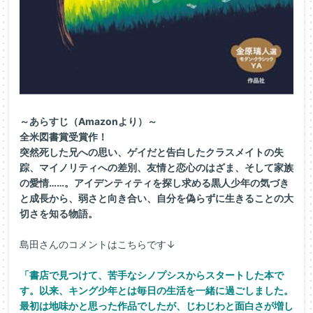
～あらすじ（Amazonより）～
全米図書賞受賞作！
突然死した兄への思い、ゲイだと告白したクラスメイトの失
踪、マイノリティへの差別、友情と恋心のはざま、そして家族
の愛情……。アイデンティティを探し求める黒人少年の気づき
と成長から、弱さと向き合い、自分を偽らずに生きることの大
切さを知る物語。
島田さんのコメントはこちらです↓
「書店で見つけて、苦手なシノプシスからスタートした本で
す。以来、キング少年とは毎日の生活を一緒に過ごしました。
最初は地味かと思った作品でしたが、じわじわと面白さが増し