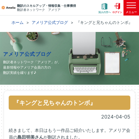
翻訳のスキルアップ・情報収集・仕事獲得
翻訳者ネットワーク アメリア
メニュー
法人の方へ
ログイン
ホーム
アメリア公式ブログ
『キングと兄ちゃんのトンボ』
アメリア公式ブログ
翻訳者ネットワーク「アメリア」が、
最新情報やアメリア会員の方の
翻訳実績を綴ります♪
『キングと兄ちゃんのトンボ』
2024-04-05
続きまして、本日はもう一作品ご紹介いたします。アメリア会
員の
島田明美さん
が翻訳されました。