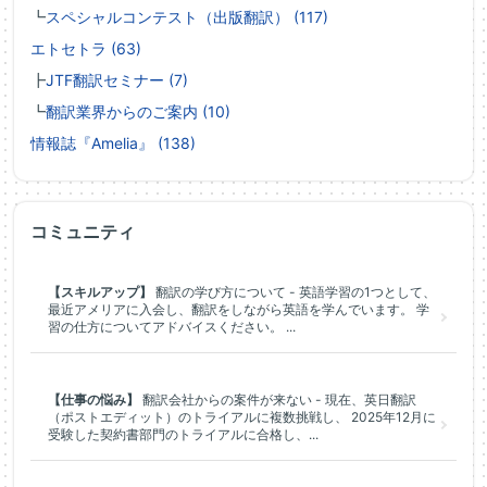
┗
スペシャルコンテスト（出版翻訳） (117)
エトセトラ (63)
┣
JTF翻訳セミナー (7)
┗
翻訳業界からのご案内 (10)
情報誌『Amelia』 (138)
コミュニティ
【スキルアップ】
翻訳の学び方について - 英語学習の1つとして、
最近アメリアに入会し、翻訳をしながら英語を学んでいます。 学
習の仕方についてアドバイスください。 ...
【仕事の悩み】
翻訳会社からの案件が来ない - 現在、英日翻訳
（ポストエディット）のトライアルに複数挑戦し、 2025年12月に
受験した契約書部門のトライアルに合格し、...