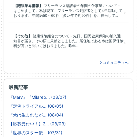
【翻訳業界情報】
フリーランス翻訳者の年間の仕事量について -
はじめまして。私は現在、フリーランス翻訳者として4年活動して
おります。年間約50～60件（多い年で約90件）を、担当して...
【その他】
健康保険組合について - 先日、国民健康保険の納入通
知書が届き、その額に呆然としました。居住地である市は国保保険
料が高いと聞いてはおりました。昨年...
コミュニティへ
最新記事
『Marv』『Milarep... (08/07)
『定例トライアル... (08/05)
『犬は生まれなが... (08/04)
【応募受付中！】2... (08/03)
『世界のスター伝... (07/31)