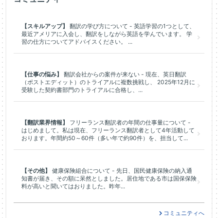
【スキルアップ】
翻訳の学び方について - 英語学習の1つとして、
最近アメリアに入会し、翻訳をしながら英語を学んでいます。 学
習の仕方についてアドバイスください。 ...
【仕事の悩み】
翻訳会社からの案件が来ない - 現在、英日翻訳
（ポストエディット）のトライアルに複数挑戦し、 2025年12月に
受験した契約書部門のトライアルに合格し、...
【翻訳業界情報】
フリーランス翻訳者の年間の仕事量について -
はじめまして。私は現在、フリーランス翻訳者として4年活動して
おります。年間約50～60件（多い年で約90件）を、担当して...
【その他】
健康保険組合について - 先日、国民健康保険の納入通
知書が届き、その額に呆然としました。居住地である市は国保保険
料が高いと聞いてはおりました。昨年...
コミュニティへ