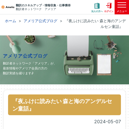
翻訳のスキルアップ・情報収集・仕事獲得
翻訳者ネットワーク アメリア
メニュー
法人の方へ
ログイン
ホーム
アメリア公式ブログ
『夜ふけに読みたい 森と海のアンデ
ルセン童話』
アメリア公式ブログ
翻訳者ネットワーク「アメリア」が、
最新情報やアメリア会員の方の
翻訳実績を綴ります♪
『夜ふけに読みたい 森と海のアンデルセ
ン童話』
2024-05-07