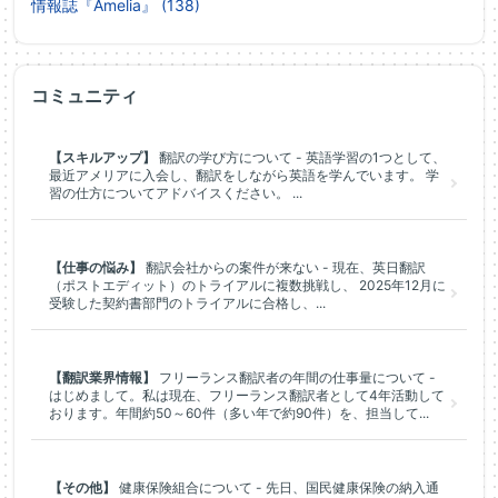
情報誌『Amelia』 (138)
コミュニティ
【スキルアップ】
翻訳の学び方について - 英語学習の1つとして、
最近アメリアに入会し、翻訳をしながら英語を学んでいます。 学
習の仕方についてアドバイスください。 ...
【仕事の悩み】
翻訳会社からの案件が来ない - 現在、英日翻訳
（ポストエディット）のトライアルに複数挑戦し、 2025年12月に
受験した契約書部門のトライアルに合格し、...
【翻訳業界情報】
フリーランス翻訳者の年間の仕事量について -
はじめまして。私は現在、フリーランス翻訳者として4年活動して
おります。年間約50～60件（多い年で約90件）を、担当して...
【その他】
健康保険組合について - 先日、国民健康保険の納入通