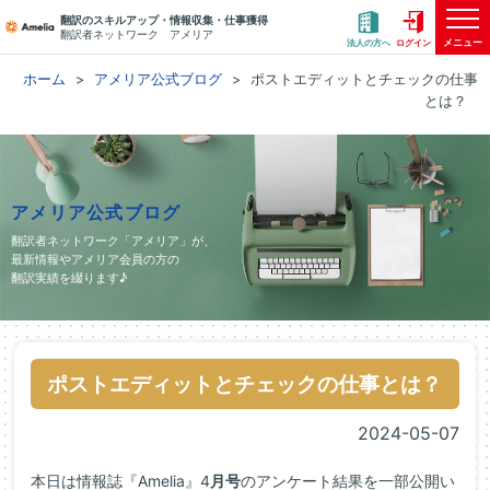
翻訳のスキルアップ・情報収集・仕事獲得
翻訳者ネットワーク アメリア
メニュー
法人の方へ
ログイン
ホーム
アメリア公式ブログ
ポストエディットとチェックの仕事
とは？
アメリア公式ブログ
翻訳者ネットワーク「アメリア」が、
最新情報やアメリア会員の方の
翻訳実績を綴ります♪
ポストエディットとチェックの仕事とは？
2024-05-07
本日は情報誌『Amelia』4
月号
のアンケート結果を一部公開い