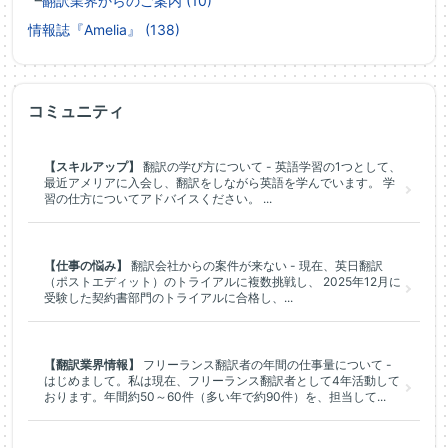
┗
翻訳業界からのご案内 (10)
情報誌『Amelia』 (138)
コミュニティ
【スキルアップ】
翻訳の学び方について - 英語学習の1つとして、
最近アメリアに入会し、翻訳をしながら英語を学んでいます。 学
習の仕方についてアドバイスください。 ...
【仕事の悩み】
翻訳会社からの案件が来ない - 現在、英日翻訳
（ポストエディット）のトライアルに複数挑戦し、 2025年12月に
受験した契約書部門のトライアルに合格し、...
【翻訳業界情報】
フリーランス翻訳者の年間の仕事量について -
はじめまして。私は現在、フリーランス翻訳者として4年活動して
おります。年間約50～60件（多い年で約90件）を、担当して...