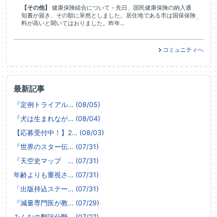
【その他】
健康保険組合について - 先日、国民健康保険の納入通
知書が届き、その額に呆然としました。居住地である市は国保保険
料が高いと聞いてはおりました。昨年...
コミュニティへ
最新記事
『定例トライアル... (08/05)
『犬は生まれなが... (08/04)
【応募受付中！】2... (08/03)
『世界のスター伝... (07/31)
『天空史マップ ... (07/31)
年齢よりも重視さ... (07/31)
「出版持込ステー... (07/31)
『減量専門医が教... (07/29)
みんなの翻訳分野... (07/27)