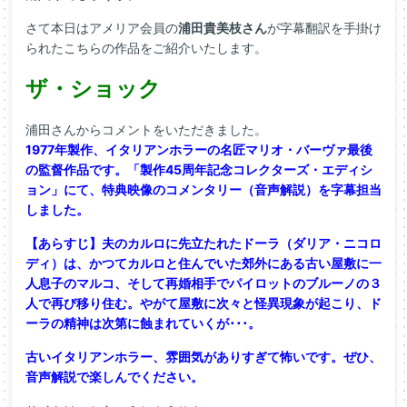
さて本日はアメリア会員の
浦田貴美枝さん
が字幕翻訳を手掛け
られたこちらの作品をご紹介いたします。
ザ・ショック
浦田さんからコメントをいただきました。
1977年製作、イタリアンホラーの名匠マリオ・バーヴァ最後
の監督作品です。「製作45周年記念コレクターズ・エディシ
ョン」にて、特典映像のコメンタリー（音声解説）を字幕担当
しました。
【あらすじ】夫のカルロに先立たれたドーラ（ダリア・ニコロ
ディ）は、かつてカルロと住んでいた郊外にある古い屋敷に一
人息子のマルコ、そして再婚相手でパイロットのブルーノの３
人で再び移り住む。やがて屋敷に次々と怪異現象が起こり、ド
ーラの精神は次第に蝕まれていくが･･･。
古いイタリアンホラー、雰囲気がありすぎて怖いです。ぜひ、
音声解説で楽しんでください。