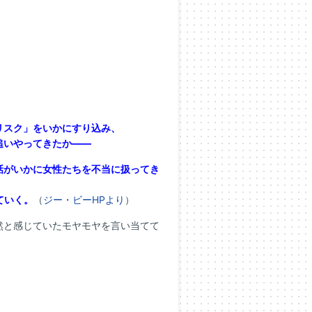
リスク」をいかにすり込み、
追いやってきたか——
話がいかに女性たちを不当に扱ってき
ていく。
（
ジー・ビーHPより
）
然と感じていたモヤモヤを言い当てて
。