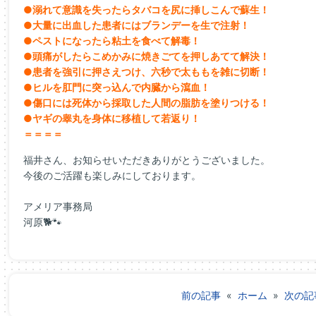
●溺れて意識を失ったらタバコを尻に挿しこんで蘇生！
●大量に出血した患者にはブランデーを生で注射！
●ペストになったら粘土を食べて解毒！
●頭痛がしたらこめかみに焼きごてを押しあてて解決！
●患者を強引に押さえつけ、六秒で太ももを雑に切断！
●ヒルを肛門に突っ込んで内臓から瀉血！
●傷口には死体から採取した人間の脂肪を塗りつける！
●ヤギの睾丸を身体に移植して若返り！
＝＝＝＝
福井さん、お知らせいただきありがとうございました。
今後のご活躍も楽しみにしております。
アメリア事務局
河原🐕🐾
前の記事
«
ホーム
»
次の記