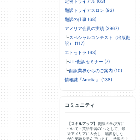
定例トライアル (63)
翻訳トライアスロン (93)
翻訳の仕事 (68)
アメリア会員の実績 (2967)
┗
スペシャルコンテスト（出版翻
訳） (117)
エトセトラ (63)
┣
JTF翻訳セミナー (7)
┗
翻訳業界からのご案内 (10)
情報誌『Amelia』 (138)
コミュニティ
【スキルアップ】
翻訳の学び方に
ついて - 英語学習の1つとして、最
近アメリアに入会し、翻訳をしな
がら英語を学んでいます。 学習の