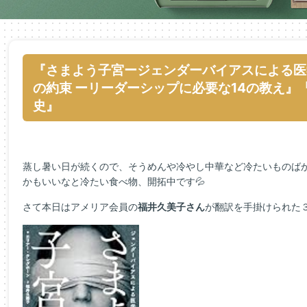
『さまよう子宮ージェンダーバイアスによる医
の約束 ーリーダーシップに必要な14の教え』
史』
蒸し暑い日が続くので、そうめんや冷やし中華など冷たいものば
かもいいなと冷たい食べ物、開拓中です💦
さて本日はアメリア会員の
福井久美子さん
が翻訳を手掛けられた