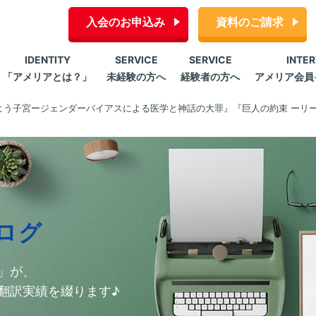
入会のお申込み
資料のご請求
IDENTITY
SERVICE
SERVICE
INTE
「アメリアとは？」
未経験の方へ
経験者の方へ
アメリア会員
よう子宮ージェンダーバイアスによる医学と神話の大罪』『巨人の約束 ーリー
ログ
」が、
翻訳実績を綴ります♪