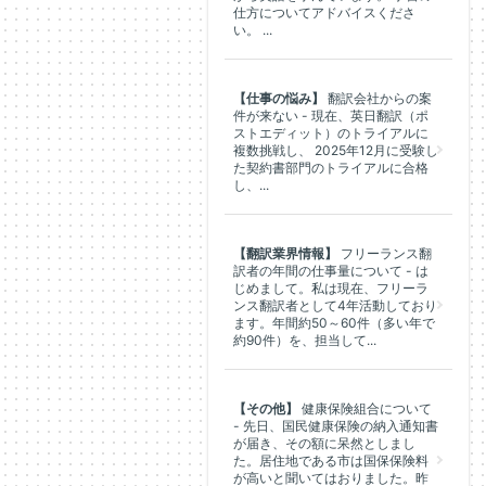
仕方についてアドバイスくださ
い。 ...
【仕事の悩み】
翻訳会社からの案
件が来ない - 現在、英日翻訳（ポ
ストエディット）のトライアルに
複数挑戦し、 2025年12月に受験し
た契約書部門のトライアルに合格
し、...
【翻訳業界情報】
フリーランス翻
訳者の年間の仕事量について - は
じめまして。私は現在、フリーラ
ンス翻訳者として4年活動しており
ます。年間約50～60件（多い年で
約90件）を、担当して...
【その他】
健康保険組合について
- 先日、国民健康保険の納入通知書
が届き、その額に呆然としまし
た。居住地である市は国保保険料
が高いと聞いてはおりました。昨