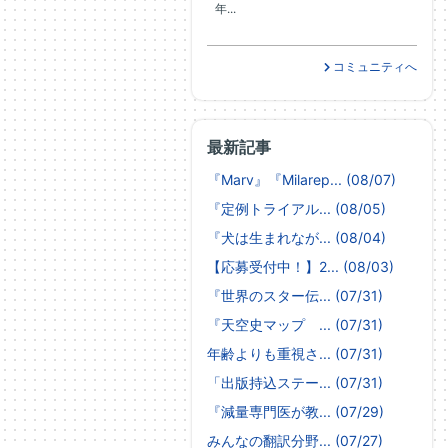
年...
コミュニティへ
最新記事
『Marv』『Milarep... (08/07)
『定例トライアル... (08/05)
『犬は生まれなが... (08/04)
【応募受付中！】2... (08/03)
『世界のスター伝... (07/31)
『天空史マップ ... (07/31)
年齢よりも重視さ... (07/31)
「出版持込ステー... (07/31)
『減量専門医が教... (07/29)
みんなの翻訳分野... (07/27)