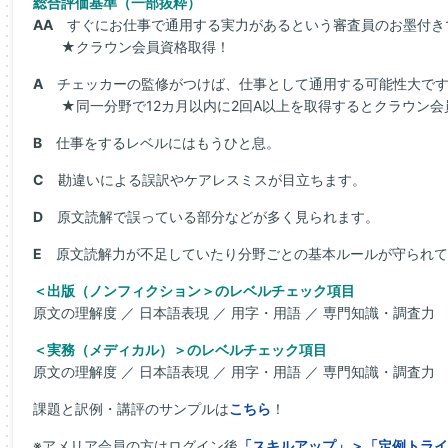
総合評価基準（一部抜粋）
AA
すぐにお仕事で通用する実力があるという審査員のお墨付き
★クラウン会員資格取得！
A
チェッカーの監修がつけば、仕事として通用する可能性大で
★同一分野で12カ月以内に2回A以上を取得するとクラウン会
B
仕事をするレベルにはもうひと息。
C
勘違いによる誤訳やケアレスミスが目立ちます。
D
原文読解で誤っている部分などが多く見られます。
E
原文読解力が不足していたり分野ごとの基本ルールが守られて
＜出版（ノンフィクション＞のレベルチェック項目
原文の理解度 ／ 日本語表現 ／ 用字・用語 ／ 専門知識・調査力
＜実務（メディカル）＞のレベルチェック項目
原文の理解度 ／ 日本語表現 ／ 用字・用語 ／ 専門知識・調査力
課題と訳例・講評のサンプルは
こちら
！
※アメリア会員の方はログイン後
「スキルアップ」＞「定例トライ