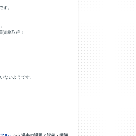
です。
す。
員資格取得！
いないようです。
アル」
から
過去の課題と訳例・講評