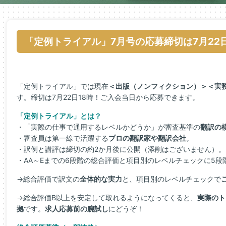
「定例トライアル」7月号の応募締切は7月22
「定例トライアル」では現在
＜出版（ノンフィクション）＞＜実
す。締切は7月22日18時！ご入会当日から応募できます。
「定例トライアル」とは？
・「実際の仕事で通用するレベルかどうか」が審査基準の
翻訳の
・審査員は第一線で活躍する
プロの翻訳家や翻訳会社
。
・訳例と講評は締切の約2か月後に公開（添削はございません）。
・AA～Eまでの6段階の総合評価と項目別のレベルチェックに5段
→総合評価で訳文の
全体的な実力
と、項目別のレベルチェックで
→総合評価B以上を安定して取れるようになってくると、
実際のト
拠
です。
求人応募前の腕試し
にどうぞ！