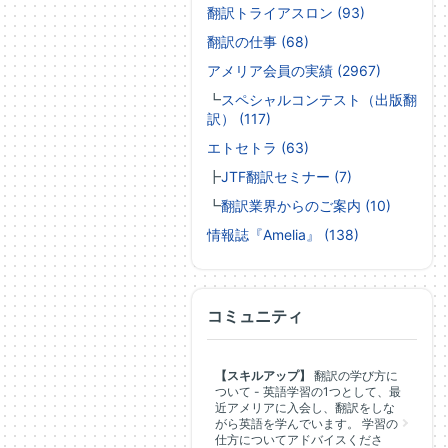
翻訳トライアスロン (93)
翻訳の仕事 (68)
アメリア会員の実績 (2967)
┗
スペシャルコンテスト（出版翻
訳） (117)
エトセトラ (63)
┣
JTF翻訳セミナー (7)
┗
翻訳業界からのご案内 (10)
情報誌『Amelia』 (138)
コミュニティ
【スキルアップ】
翻訳の学び方に
ついて - 英語学習の1つとして、最
近アメリアに入会し、翻訳をしな
がら英語を学んでいます。 学習の
仕方についてアドバイスくださ