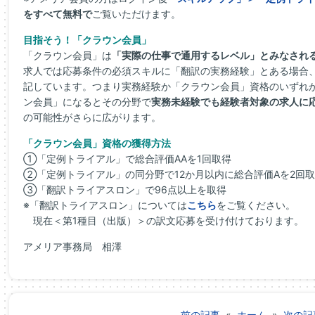
をすべて無料で
ご覧いただけます。
目指そう！「クラウン会員」
「クラウン会員」は
「実際の仕事で通用するレベル」とみなされ
求人では応募条件の必須スキルに「翻訳の実務経験」とある場合
記しています。つまり実務経験か「クラウン会員」資格のいずれ
ン会員」になるとその分野で
実務未経験でも経験者対象の求人に
の可能性がさらに広がります。
「クラウン会員」資格の獲得方法
①「定例トライアル」で総合評価AAを1回取得
②「定例トライアル」の同分野で12か月以内に総合評価Aを2回
③「翻訳トライアスロン」で96点以上を取得
※「翻訳トライアスロン」については
こちら
をご覧ください。
現在＜第1種目（出版）＞の訳文応募を受け付けております。
アメリア事務局 相澤
前の記事
«
ホーム
»
次の記