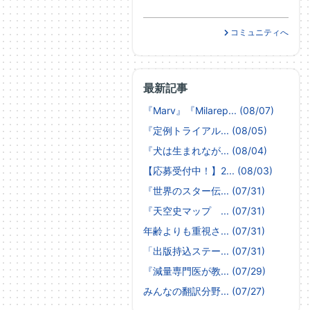
コミュニティへ
最新記事
『Marv』『Milarep... (08/07)
『定例トライアル... (08/05)
『犬は生まれなが... (08/04)
【応募受付中！】2... (08/03)
『世界のスター伝... (07/31)
『天空史マップ ... (07/31)
年齢よりも重視さ... (07/31)
「出版持込ステー... (07/31)
『減量専門医が教... (07/29)
みんなの翻訳分野... (07/27)