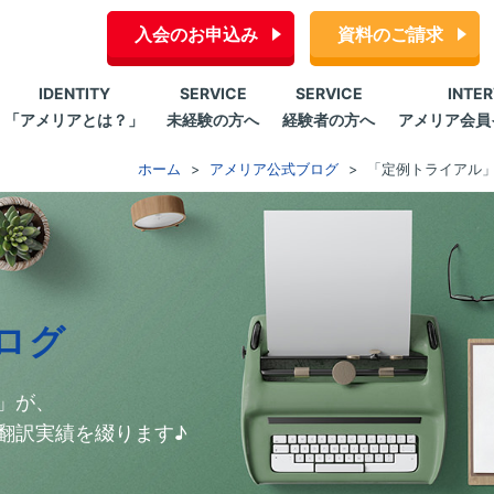
入会のお申込み
資料のご請求
IDENTITY
SERVICE
SERVICE
INTE
「アメリアとは？」
未経験の方へ
経験者の方へ
アメリア会員
ホーム
アメリア公式ブログ
「定例トライアル」
ログ
」が、
翻訳実績を綴ります♪