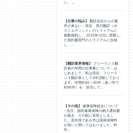
い。 ...
【仕事の悩み】
翻訳会社からの案
件が来ない - 現在、英日翻訳（ポ
ストエディット）のトライアルに
複数挑戦し、 2025年12月に受験し
た契約書部門のトライアルに合格
し、...
【翻訳業界情報】
フリーランス翻
訳者の年間の仕事量について - は
じめまして。私は現在、フリーラ
ンス翻訳者として4年活動しており
ます。年間約50～60件（多い年で
約90件）を、担当して...
【その他】
健康保険組合について
- 先日、国民健康保険の納入通知書
が届き、その額に呆然としまし
た。居住地である市は国保保険料
が高いと聞いてはおりました。昨
年...