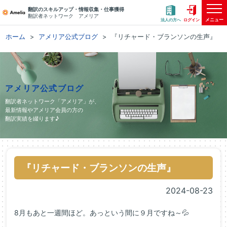
翻訳のスキルアップ・情報収集・仕事獲得
翻訳者ネットワーク アメリア
メニュー
法人の方へ
ログイン
ホーム
アメリア公式ブログ
『リチャード・ブランソンの生声』
アメリア公式ブログ
翻訳者ネットワーク「アメリア」が、
最新情報やアメリア会員の方の
翻訳実績を綴ります♪
『リチャード・ブランソンの生声』
2024-08-23
8月もあと一週間ほど。あっという間に９月ですね～💦