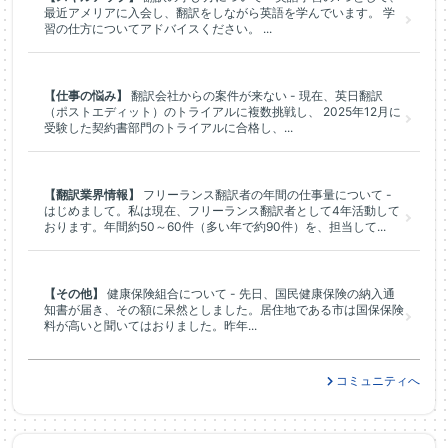
最近アメリアに入会し、翻訳をしながら英語を学んでいます。 学
習の仕方についてアドバイスください。 ...
【仕事の悩み】
翻訳会社からの案件が来ない - 現在、英日翻訳
（ポストエディット）のトライアルに複数挑戦し、 2025年12月に
受験した契約書部門のトライアルに合格し、...
【翻訳業界情報】
フリーランス翻訳者の年間の仕事量について -
はじめまして。私は現在、フリーランス翻訳者として4年活動して
おります。年間約50～60件（多い年で約90件）を、担当して...
【その他】
健康保険組合について - 先日、国民健康保険の納入通
知書が届き、その額に呆然としました。居住地である市は国保保険
料が高いと聞いてはおりました。昨年...
コミュニティへ