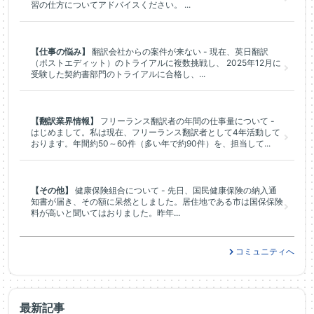
習の仕方についてアドバイスください。 ...
【仕事の悩み】
翻訳会社からの案件が来ない - 現在、英日翻訳
（ポストエディット）のトライアルに複数挑戦し、 2025年12月に
受験した契約書部門のトライアルに合格し、...
【翻訳業界情報】
フリーランス翻訳者の年間の仕事量について -
はじめまして。私は現在、フリーランス翻訳者として4年活動して
おります。年間約50～60件（多い年で約90件）を、担当して...
【その他】
健康保険組合について - 先日、国民健康保険の納入通
知書が届き、その額に呆然としました。居住地である市は国保保険
料が高いと聞いてはおりました。昨年...
コミュニティへ
最新記事