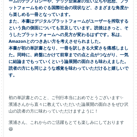
ームのテクノロジーや、テック企業家の生い立ちや思想、プラ
ット
フォームをめぐる国際社会の現状など、さまざまな角度か
ら楽しめ
る一冊となっています。
また、本書はデジタルプラットフォームがユーザーを搾取する
とい
う負の側面についても言及しています。読後はきっと、そ
うしたプ
ラットフォームへの見方が変わるはずです。私は、
Amazonと
のつきあい方を考えさせられました。
本書が初の単訳書となり、一冊を訳しきる大変さを痛感しまし
た。
同時に、終盤にかけて前章までの点と点がつながり、一気
に結論ま
でもっていくという論展開の面白さも味わえました。
読者の方にも
同じような感覚を味わっていただけると嬉しいで
す。
初の単訳書とのこと、ご刊行本当におめでとうございます✨
濱浦さんから直々に教えていただいた論展開の面白さをぜひ沢
山の読者の方に味わっていただけますように！
濱浦さん、これからのご活躍もとても楽しみにしております
😆