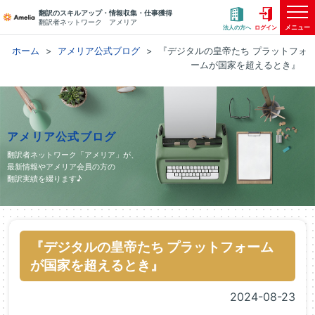
翻訳のスキルアップ・情報収集・仕事獲得
翻訳者ネットワーク アメリア
メニュー
法人の方へ
ログイン
ホーム
アメリア公式ブログ
『デジタルの皇帝たち プラットフォ
ームが国家を超えるとき』
アメリア公式ブログ
翻訳者ネットワーク「アメリア」が、
最新情報やアメリア会員の方の
翻訳実績を綴ります♪
『デジタルの皇帝たち プラットフォーム
が国家を超えるとき』
2024-08-23