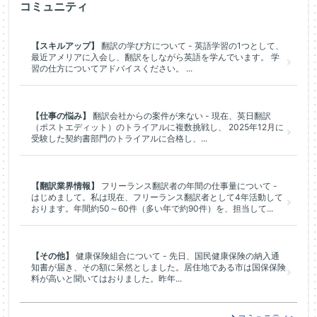
コミュニティ
【スキルアップ】
翻訳の学び方について - 英語学習の1つとして、
最近アメリアに入会し、翻訳をしながら英語を学んでいます。 学
習の仕方についてアドバイスください。 ...
【仕事の悩み】
翻訳会社からの案件が来ない - 現在、英日翻訳
（ポストエディット）のトライアルに複数挑戦し、 2025年12月に
受験した契約書部門のトライアルに合格し、...
【翻訳業界情報】
フリーランス翻訳者の年間の仕事量について -
はじめまして。私は現在、フリーランス翻訳者として4年活動して
おります。年間約50～60件（多い年で約90件）を、担当して...
【その他】
健康保険組合について - 先日、国民健康保険の納入通
知書が届き、その額に呆然としました。居住地である市は国保保険
料が高いと聞いてはおりました。昨年...