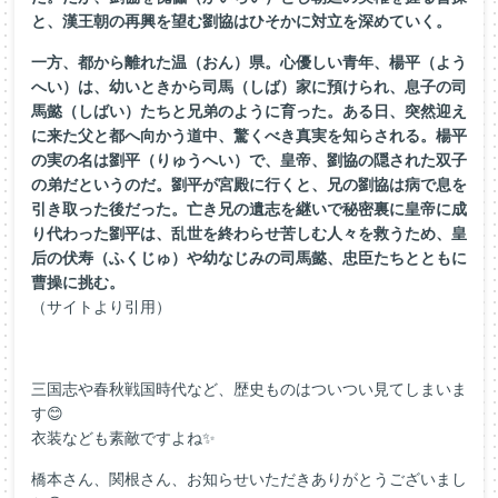
と、漢王朝の再興を望む劉協はひそかに対立を深めていく。
一方、都から離れた温（おん）県。心優しい青年、楊平（よう
へい）は、幼いときから司馬（しば）家に預けられ、息子の司
馬懿（しばい）たちと兄弟のように育った。ある日、突然迎え
に来た父と都へ向かう道中、驚くべき真実を知らされる。楊平
の実の名は劉平（りゅうへい）で、皇帝、劉協の隠された双子
の弟だというのだ。劉平が宮殿に行くと、兄の劉協は病で息を
引き取った後だった。亡き兄の遺志を継いで秘密裏に皇帝に成
り代わった劉平は、乱世を終わらせ苦しむ人々を救うため、皇
后の伏寿（ふくじゅ）や幼なじみの司馬懿、忠臣たちとともに
曹操に挑む。
（サイトより引用）
三国志や春秋戦国時代など、歴史ものはついつい見てしまいま
す😊
衣装なども素敵ですよね✨
橋本さん、関根さん、お知らせいただきありがとうございまし