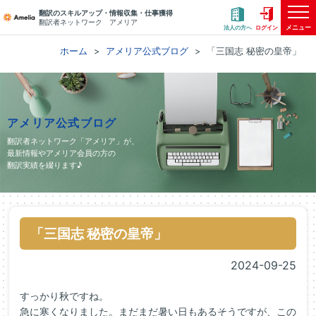
翻訳のスキルアップ・情報収集・仕事獲得
翻訳者ネットワーク アメリア
メニュー
法人の方へ
ログイン
ホーム
アメリア公式ブログ
「三国志 秘密の皇帝」
アメリア公式ブログ
翻訳者ネットワーク「アメリア」が、
最新情報やアメリア会員の方の
翻訳実績を綴ります♪
「三国志 秘密の皇帝」
2024-09-25
すっかり秋ですね。
急に寒くなりました。まだまだ暑い日もあるそうですが、この