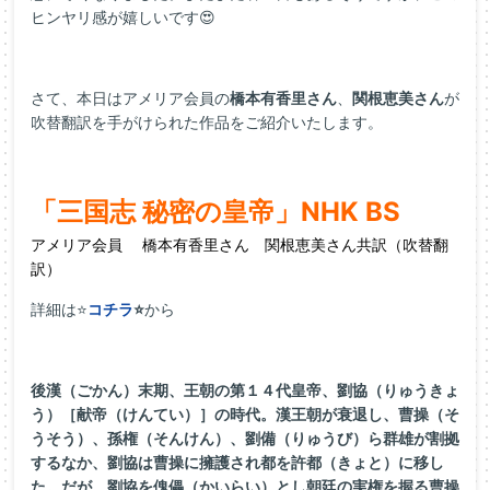
ヒンヤリ感が嬉しいです😍
さて、本日はアメリア会員の
橋本有香里さん
、
関根恵美さん
が
吹替翻訳を手がけられた作品をご紹介いたします。
「三国志 秘密の皇帝」NHK BS
アメリア会員 橋本有香里さん 関根恵美さん共訳（吹替翻
訳）
詳細は⭐
コチラ
⭐
から
後漢（ごかん）末期、王朝の第１４代皇帝、劉協（りゅうきょ
う）［献帝（けんてい）］の時代。漢王朝が衰退し、曹操（そ
うそう）、孫権（そんけん）、劉備（りゅうび）ら群雄が割拠
するなか、劉協は曹操に擁護され都を許都（きょと）に移し
た。だが、劉協を傀儡（かいらい）とし朝廷の実権を握る曹操