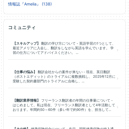
情報誌『Amelia』 (138)
コミュニティ
【スキルアップ】
翻訳の学び方について - 英語学習の1つとして、
最近アメリアに入会し、翻訳をしながら英語を学んでいます。 学
習の仕方についてアドバイスください。 ...
【仕事の悩み】
翻訳会社からの案件が来ない - 現在、英日翻訳
（ポストエディット）のトライアルに複数挑戦し、 2025年12月に
受験した契約書部門のトライアルに合格し、...
【翻訳業界情報】
フリーランス翻訳者の年間の仕事量について -
はじめまして。私は現在、フリーランス翻訳者として4年活動して
おります。年間約50～60件（多い年で約90件）を、担当して...
【その他】
健康保険組合について - 先日、国民健康保険の納入通