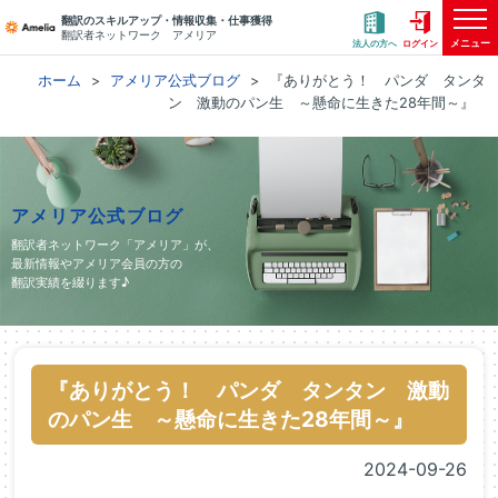
翻訳のスキルアップ・情報収集・仕事獲得
翻訳者ネットワーク アメリア
メニュー
法人の方へ
ログイン
ホーム
アメリア公式ブログ
『ありがとう！ パンダ タンタ
ン 激動のパン生 ～懸命に生きた28年間～』
アメリア公式ブログ
翻訳者ネットワーク「アメリア」が、
最新情報やアメリア会員の方の
翻訳実績を綴ります♪
『ありがとう！ パンダ タンタン 激動
のパン生 ～懸命に生きた28年間～』
2024-09-26