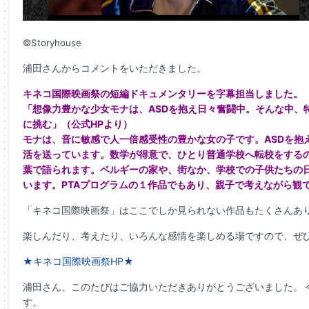
©Storyhouse
浦田さんからコメントをいただきました。
キネコ国際映画祭の短編ドキュメンタリーを字幕担当しました。
「想像力豊かな少女モナは、ASDを抱え日々奮闘中。そんな中、
に挑む」（公式HPより）
モナは、音に敏感で人一倍感受性の豊かな女の子です。ASDを抱
活を送っています。数学が得意で、ひとり普通学校へ転校をする
葉で語られます。ベルギーの家や、街なか、学校での子供たちの
います。PTAプログラムの１作品でもあり、親子で考えながら観
「キネコ国際映画祭」はここでしか見られない作品もたくさんあ
楽しんだり、考えたり、いろんな感情を楽しめる場ですので、ぜ
★キネコ国際映画祭HP★
浦田さん、このたびはご協力いただきありがとうございました。 
す。