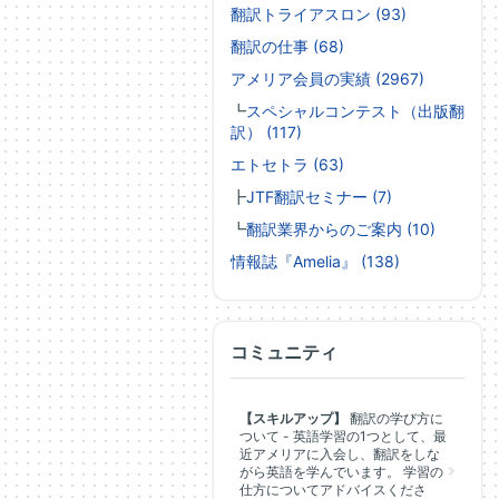
翻訳トライアスロン (93)
翻訳の仕事 (68)
アメリア会員の実績 (2967)
┗
スペシャルコンテスト（出版翻
訳） (117)
エトセトラ (63)
┣
JTF翻訳セミナー (7)
┗
翻訳業界からのご案内 (10)
情報誌『Amelia』 (138)
コミュニティ
【スキルアップ】
翻訳の学び方に
ついて - 英語学習の1つとして、最
近アメリアに入会し、翻訳をしな
がら英語を学んでいます。 学習の
仕方についてアドバイスくださ