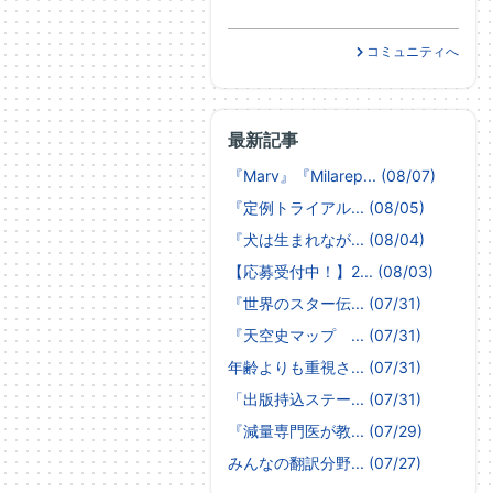
コミュニティへ
最新記事
『Marv』『Milarep... (08/07)
『定例トライアル... (08/05)
『犬は生まれなが... (08/04)
【応募受付中！】2... (08/03)
『世界のスター伝... (07/31)
『天空史マップ ... (07/31)
年齢よりも重視さ... (07/31)
「出版持込ステー... (07/31)
『減量専門医が教... (07/29)
みんなの翻訳分野... (07/27)