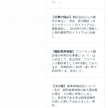
い。 ...
【仕事の悩み】
翻訳会社からの案
件が来ない - 現在、英日翻訳（ポ
ストエディット）のトライアルに
複数挑戦し、 2025年12月に受験し
た契約書部門のトライアルに合格
し、...
【翻訳業界情報】
フリーランス翻
訳者の年間の仕事量について - は
じめまして。私は現在、フリーラ
ンス翻訳者として4年活動しており
ます。年間約50～60件（多い年で
約90件）を、担当して...
【その他】
健康保険組合について
- 先日、国民健康保険の納入通知書
が届き、その額に呆然としまし
た。居住地である市は国保保険料
が高いと聞いてはおりました。昨
年...