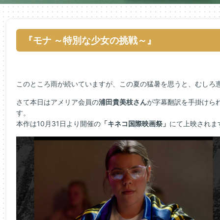
『モナ ～特別な少女の挑戦～』
このところ雨が続いていますが、この夏の猛暑を思うと、むしろ
さて本日はアメリア会員の
浦田貴美枝さん
が字幕翻訳を手掛けら
す。
本作は10月31日より開催の
「キネコ国際映画祭」
にて上映されま