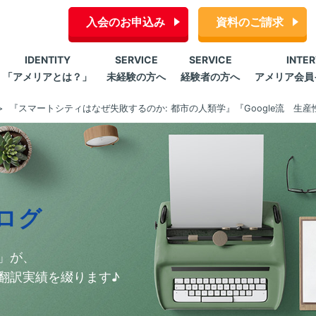
入会のお申込み
資料のご請求
IDENTITY
SERVICE
SERVICE
INTE
「アメリアとは？」
未経験の方へ
経験者の方へ
アメリア会員
『スマートシティはなぜ失敗するのか: 都市の人類学』『Google流 生
ログ
」が、
翻訳実績を綴ります♪