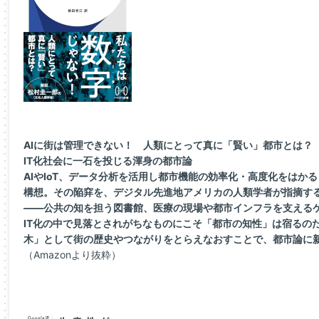
AIに街は管理できない！ 人類にとって真に「賢い」都市とは？
IT化社会に一石を投じる渾身の都市論
AIやIoT、データ分析を活用し都市機能の効率化・高度化をはか
構想。その陥穽を、デジタル先進地アメリカの人類学者が指摘す
――公共の知を担う図書館、医療の現場や都市インフラを支える
IT化の中で見落とされがちなものにこそ「都市の知性」は宿るの
木」として街の歴史やつながりをとらえなおすことで、都市論に
（Amazonより抜粋）