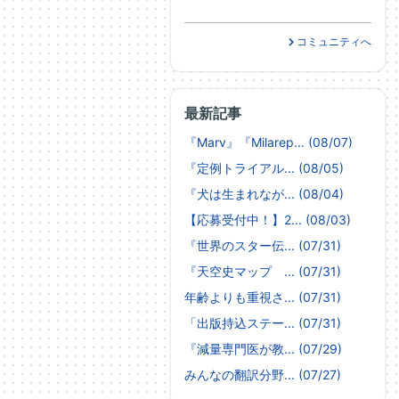
コミュニティへ
最新記事
『Marv』『Milarep... (08/07)
『定例トライアル... (08/05)
『犬は生まれなが... (08/04)
【応募受付中！】2... (08/03)
『世界のスター伝... (07/31)
『天空史マップ ... (07/31)
年齢よりも重視さ... (07/31)
「出版持込ステー... (07/31)
『減量専門医が教... (07/29)
みんなの翻訳分野... (07/27)