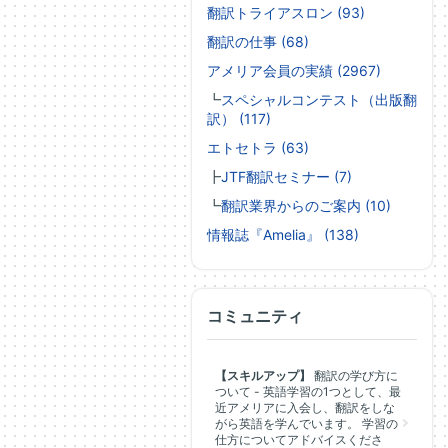
翻訳トライアスロン (93)
翻訳の仕事 (68)
アメリア会員の実績 (2967)
┗
スペシャルコンテスト（出版翻
訳） (117)
エトセトラ (63)
┣
JTF翻訳セミナー (7)
┗
翻訳業界からのご案内 (10)
情報誌『Amelia』 (138)
コミュニティ
【スキルアップ】
翻訳の学び方に
ついて - 英語学習の1つとして、最
近アメリアに入会し、翻訳をしな
がら英語を学んでいます。 学習の
仕方についてアドバイスくださ