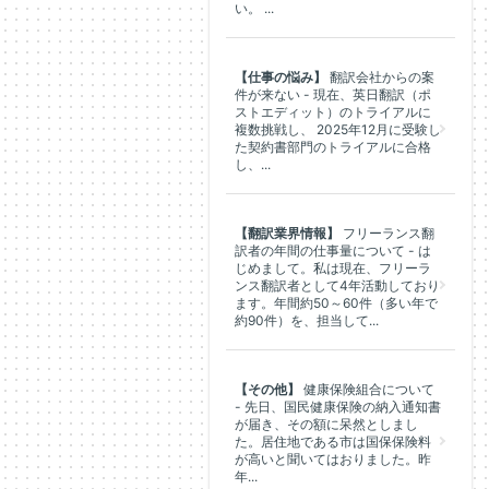
い。 ...
【仕事の悩み】
翻訳会社からの案
件が来ない - 現在、英日翻訳（ポ
ストエディット）のトライアルに
複数挑戦し、 2025年12月に受験し
た契約書部門のトライアルに合格
し、...
【翻訳業界情報】
フリーランス翻
訳者の年間の仕事量について - は
じめまして。私は現在、フリーラ
ンス翻訳者として4年活動しており
ます。年間約50～60件（多い年で
約90件）を、担当して...
【その他】
健康保険組合について
- 先日、国民健康保険の納入通知書
が届き、その額に呆然としまし
た。居住地である市は国保保険料
が高いと聞いてはおりました。昨
年...